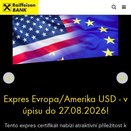
OPEN 
OP
Zum
Zu
Zur
Inhalt
den
Fußzeile
springen
Quicklinks
springen
springen
Expres Evropa/Amerika USD - v
úpisu do 27.08.2026!
Tento expres certifikát nabízí atraktivní příležitost k