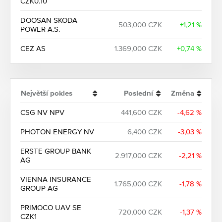
CZK0.10
DOOSAN SKODA
503,000 CZK
+1,21 %
POWER A.S.
CEZ AS
1.369,000 CZK
+0,74 %
Největší pokles
Poslední
Změna
CSG NV NPV
441,600 CZK
-4,62 %
PHOTON ENERGY NV
6,400 CZK
-3,03 %
ERSTE GROUP BANK
2.917,000 CZK
-2,21 %
AG
VIENNA INSURANCE
1.765,000 CZK
-1,78 %
GROUP AG
PRIMOCO UAV SE
720,000 CZK
-1,37 %
CZK1