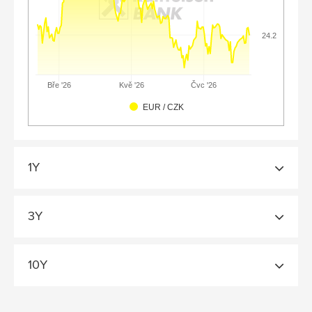
24.2
Čvc '26
Bře '26
Kvě '26
EUR / CZK
1Y
3Y
10Y