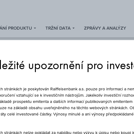
ÁNÍ PRODUKTU
TRŽNÍ DATA
ZPRÁVY A ANALÝZY
ežité upozornění pro inves
DLUHOPIS
stránkách je poskytován Raiffeisenbank a.s. pouze pro informaci a nem
oručení vztahující se k investičním nástrojům. Jakékoliv investiční rozho
základě prospektu emitenta a dalších informací publikovaných emitentem 
ouze na základě obsahu uveřejněného na těchto webových stránkách. Ob
BV 3.25% GTD SNR
ztráty celé investované částky. Výnosy minulé a ani výnosy předpokláda
stránkách nelze pokládat za nabídku nebo výzvu k úpisu nebo koupi inv