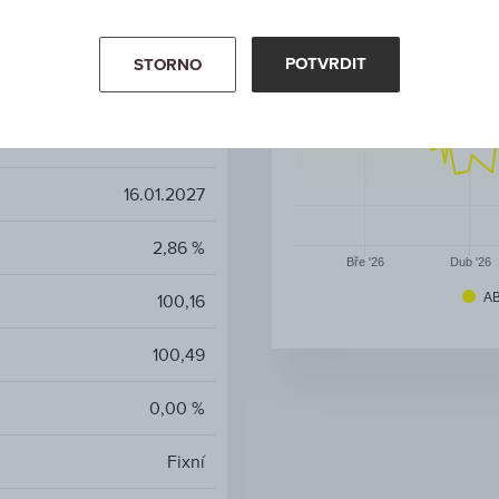
Netherlands
POTVRDIT
STORNO
3,25 %
EUR
16.01.2027
2,86 %
Bře '26
Dub '26
AB
100,16
100,49
0,00 %
Fixní