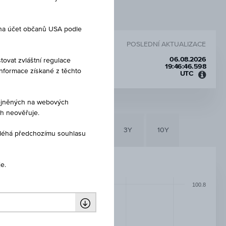
 na účet občanů USA podle
POSLEDNÍ AKTUALIZACE
06.08.2026
tovat zvláštní regulace
19:46:46.598
Informace získané z těchto
UTC
Koord
světo
čas
eřejněných na webových
(UTC)
ch neověřuje.
6M
3M
1Y
3Y
10Y
dléhá předchozímu souhlasu
e.
100.8