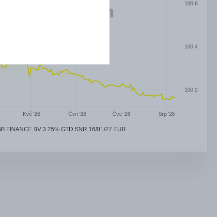
100.6
100.4
100.2
Čvn '26
Čvc '26
Kvě '26
Srp '26
B FINANCE BV 3.25% GTD SNR 16/01/27 EUR