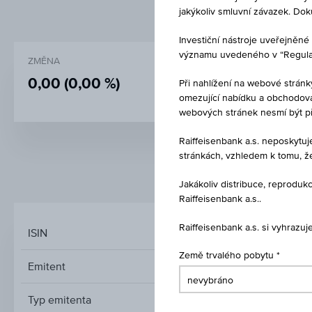
jakýkoliv smluvní závazek. Do
Investiční nástroje uveřejně
významu uvedeného v “Regulati
ZMĚNA
NÁKUP
0,00
(0,00 %)
100,16 %
Při nahlížení na webové stránk
omezující nabídku a obchodován
webových stránek nesmí být p
Raiffeisenbank a.s. neposkytu
stránkách, vzhledem k tomu, ž
TRŽNÍ DATA
Jakákoliv distribuce, reprod
Raiffeisenbank a.s..
Raiffeisenbank a.s. si vyhrazu
ISIN
Země trvalého pobytu
Emitent
Typ emitenta