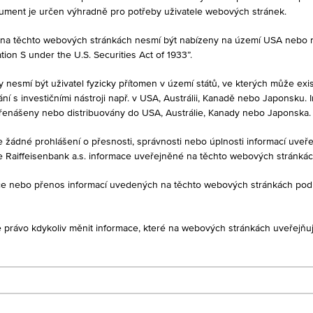
kument je určen výhradně pro potřeby uživatele webových stránek.
né na těchto webových stránkách nesmí být nabízeny na území USA nebo
on S under the U.S. Securities Act of 1933”.
PRODEJ
100,49 %
y nesmí být uživatel fyzicky přítomen v území států, ve kterých může exis
í s investičními nástroji např. v USA, Austrálii, Kanadě nebo Japonsku. 
řenášeny nebo distribuovány do USA, Austrálie, Kanady nebo Japonska.
je žádné prohlášení o přesnosti, správnosti nebo úplnosti informací uv
e Raiffeisenbank a.s. informace uveřejněné na těchto webových stránká
1D
1M
ukce nebo přenos informací uvedených na těchto webových stránkách po
je právo kdykoliv měnit informace, které na webových stránkách uveřejňuj
XS2575555938
ABB Finance B.V.
Společnosti