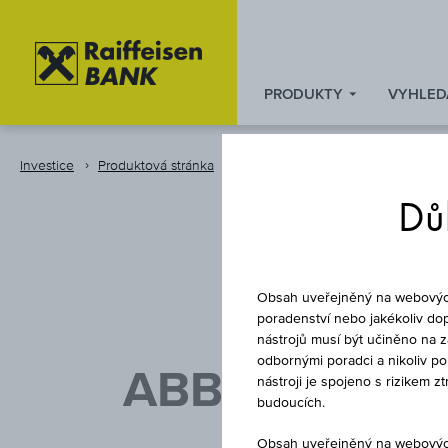
PRODUKTY
VYHLED
Zum
Zu
Zur
Inhalt
den
Fußzeile
springen
Quicklinks
springen
Investice
Produktová stránka
Dluhopis
springen
Důl
Obsah uveřejněný na webových 
poradenství nebo jakékoliv dop
nástrojů musí být učiněno na 
odbornými poradci a nikoliv p
ABB FINANCE 
nástroji je spojeno s rizikem 
budoucích.
Obsah uveřejněný na webových 