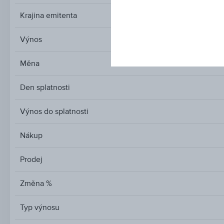
Krajina emitenta
Výnos
Měna
Den splatnosti
Výnos do splatnosti
Nákup
Prodej
Změna %
Typ výnosu