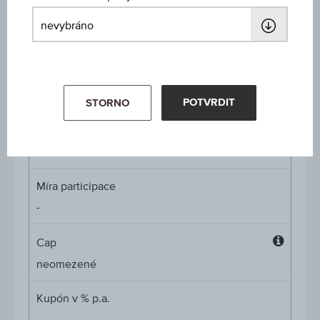
ISIN / WKN
AT0000A3GUX1 / RC1GFF
Podkladové aktivum
Agrana Beteiligungs AG
POTVRDIT
STORNO
Výše ochrany kapitálu
-
Míra participace
-
Cap
Cap
neomezené
Kupón v % p.a.
-