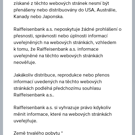
získané z těchto webových stránek nesmí být
BARIÉRA
přenášeny nebo distribuovány do USA, Austrálie,
Kanady nebo Japonska.
EUR 7,70
Raiffeisenbank a.s. neposkytuje žádné prohlášení o
BARIÉRA VZDÁL.
přesnosti, správnosti nebo úplnosti informací
30,31 %
uveřejněných na webových stránkách, vzhledem
k tomu, že Raiffeisenbank a.s. informace
PÁKA
uveřejněné na těchto webových stránkách
-
neověřuje.
Jakákoliv distribuce, reprodukce nebo přenos
informací uvedených na těchto webových
stránkách podléhá předchozímu souhlasu
Raiffeisenbank a.s..
Klíčové údaje
Raiffeisenbank a.s. si vyhrazuje právo kdykoliv
měnit informace, které na webových stránkách
uveřejňuje.
Název
Long Agrana Beteiligungs AG
Země trvalého pobytu