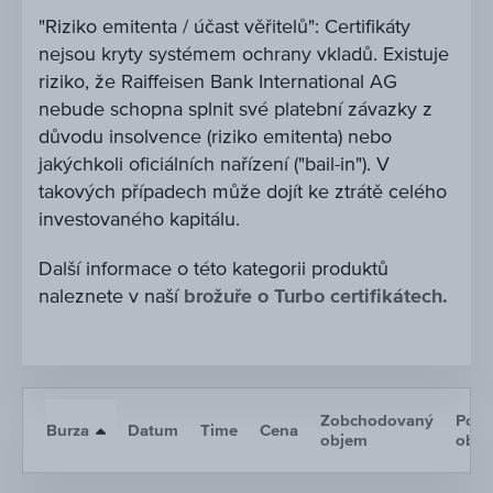
"Riziko emitenta / účast věřitelů": Certifikáty
nejsou kryty systémem ochrany vkladů. Existuje
riziko, že Raiffeisen Bank International AG
nebude schopna splnit své platební závazky z
důvodu insolvence (riziko emitenta) nebo
jakýchkoli oficiálních nařízení ("bail-in"). V
takových případech může dojít ke ztrátě celého
investovaného kapitálu.
Další informace o této kategorii produktů
naleznete v naší
brožuře o Turbo certifikátech.
Zobchodovaný
Poče
Burza
Datum
Time
Cena
objem
obc