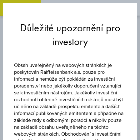
OPEN 
OP
Zum
Zu
Zur
Inhalt
den
Fußzeile
Důležité upozornění pro
springen
Quicklinks
springen
springen
investory
TURBO CERTIFIKÁT
LONG AGRANA
Obsah uveřejněný na webových stránkách je
poskytován Raiffeisenbank a.s. pouze pro
BETEILIGUNGS
informaci a nemůže být pokládán za investiční
poradenství nebo jakékoliv doporučení vztahující
se k investičním nástrojům. Jakékoliv investiční
AG
rozhodnutí ohledně investičních nástrojů musí být
učiněno na základě prospektu emitenta a dalších
informací publikovaných emitentem a případně na
základě rady s odbornými poradci a nikoliv pouze
Uveřejněné produktové informace jsou určeny čistě pro
na základě obsahu uveřejněného na těchto
investory, kteří již mají produkt ve svém portfoliu. Tyto údaje
webových stránkách. Obchodování s investičními
neslouží jako doporučení ani jako nabídka k nákupu těchto