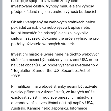
nástroji je spojeno s rizikem ztráty celé
cenných papírů.
investované částky. Výnosy minulé a ani výnosy
předpokládané nejsou zárukou výnosů budoucích.
Obsah uveřejněný na webových stránkách nelze
ZMĚNA
pokládat za nabídku nebo výzvu k úpisu nebo
-
-
koupi investičních nástrojů a ani za jakýkoliv
smluvní závazek. Dokument je určen výhradně pro
NÁKUP
potřeby uživatele webových stránek.
-
Investiční nástroje uveřejněné na těchto webových
PRODEJ
stránkách nesmí být nabízeny na území USA nebo
na účet občanů USA podle významu uvedeného v
-
“Regulation S under the U.S. Securities Act of
1933”.
POSLEDNÍ AKTUALIZACE
-
Při nahlížení na webové stránky nesmí být uživatel
fyzicky přítomen v území států, ve kterých může
existovat zvláštní regulace omezující nabídku a
CENA PODKL. AKTIVA
obchodování s investičními nástroji např. v USA,
11,05
(-0,45 %)
Austrálii, Kanadě nebo Japonsku. Informace