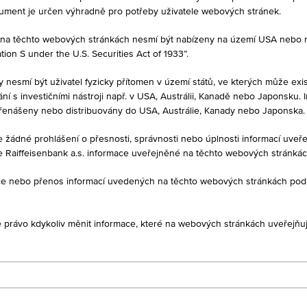
tory, kteří již mají produkt ve svém portfoliu. Tyto údaje neslouží jako
kument je určen výhradně pro potřeby uživatele webových stránek.
né na těchto webových stránkách nesmí být nabízeny na území USA nebo
on S under the U.S. Securities Act of 1933”.
LATNOSTI
DATUM EMISE
y nesmí být uživatel fyzicky přítomen v území států, ve kterých může exis
%
02.10.2020
í s investičními nástroji např. v USA, Austrálii, Kanadě nebo Japonsku. 
řenášeny nebo distribuovány do USA, Austrálie, Kanady nebo Japonska.
je žádné prohlášení o přesnosti, správnosti nebo úplnosti informací uv
e Raiffeisenbank a.s. informace uveřejněné na těchto webových stránká
DAJE
1D
1M
ukce nebo přenos informací uvedených na těchto webových stránkách po
je právo kdykoliv měnit informace, které na webových stránkách uveřejňuj
a/USA Bonus&Sicherheit 2
AT0000A2J4E7 / RC0Y69
Worst of Basket