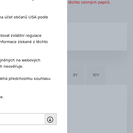
 doporučení ani jako nabídka k nákupu těchto cenných papírů.
 na účet občanů USA podle
DEN SPLATNOSTI
tovat zvláštní regulace
02.10.2025
Informace získané z těchto
eřejněných na webových
ch neověřuje.
6M
3M
1Y
3Y
10Y
dléhá předchozímu souhlasu
e.