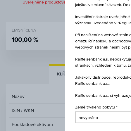
Uveřejněné produktové informace jsou určeny čistě pro inves
jakýkoliv smluvní závazek. Do
Investiční nástroje uveřejně
významu uvedeného v “Regulati
EMISNÍ CENA
CENA PŘI SP
Při nahlížení na webové stránk
100,00 %
100,00 
omezující nabídku a obchodován
webových stránek nesmí být p
Raiffeisenbank a.s. neposkytu
stránkách, vzhledem k tomu, ž
KLÍČOVÉ ÚDAJE
ZÁKLADNÍ Ú
Jakákoliv distribuce, reprod
Raiffeisenbank a.s..
Raiffeisenbank a.s. si vyhrazu
Název
3 % Europ
Země trvalého pobytu
ISIN / WKN
Podkladové aktivum