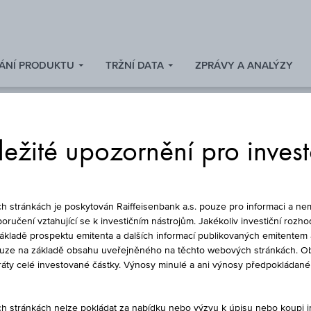
ÁNÍ PRODUKTU
TRŽNÍ DATA
ZPRÁVY A ANALÝZY
ežité upozornění pro inves
ONUSOVÝ CERTIFIK
stránkách je poskytován Raiffeisenbank a.s. pouze pro informaci a nem
oručení vztahující se k investičním nástrojům. Jakékoliv investiční rozho
základě prospektu emitenta a dalších informací publikovaných emitentem 
ouze na základě obsahu uveřejněného na těchto webových stránkách. Ob
PA/USA BONUS&SIC
ztráty celé investované částky. Výnosy minulé a ani výnosy předpokláda
stránkách nelze pokládat za nabídku nebo výzvu k úpisu nebo koupi inv