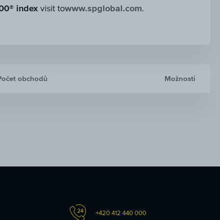
00® index
visit to
www.spglobal.com
.
Počet obchodů
Možnosti
+420 412 440 000