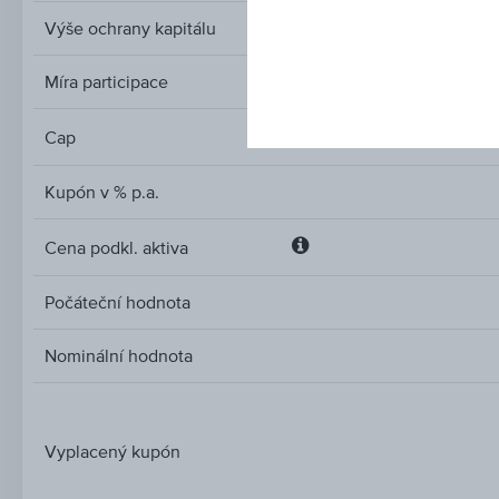
Výše ochrany kapitálu
Míra participace
Cap
Cap
Kupón v % p.a.
Cena podkl. aktiva
Cena
podkl.
Počáteční hodnota
aktiva
Nominální hodnota
Vyplacený kupón