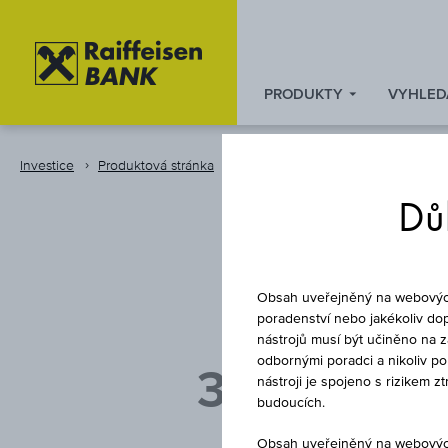
PRODUKTY
VYHLED
Zum
Zu
Zur
Inhalt
den
Fußzeile
springen
Quicklinks
springen
Investice
Produktová stránka
Certifikát
springen
Důl
B
Obsah uveřejněný na webových 
poradenství nebo jakékoliv dop
nástrojů musí být učiněno na 
odbornými poradci a nikoliv p
3 % EURO
nástroji je spojeno s rizikem 
budoucích.
Obsah uveřejněný na webových 