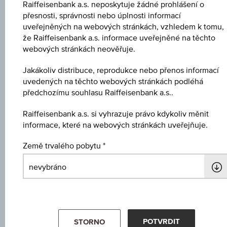
Raiffeisenbank a.s. neposkytuje žádné prohlášení o
Klíčové údaje
přesnosti, správnosti nebo úplnosti informací
uveřejněných na webových stránkách, vzhledem k tomu,
že Raiffeisenbank a.s. informace uveřejněné na těchto
Název
webových stránkách neověřuje.
3 % Europa/USA Bonus&Sicherheit 2
Jakákoliv distribuce, reprodukce nebo přenos informací
uvedených na těchto webových stránkách podléhá
ISIN / WKN
předchozímu souhlasu Raiffeisenbank a.s..
AT0000A2J4E7 / RC0Y69
Raiffeisenbank a.s. si vyhrazuje právo kdykoliv měnit
Podkladové aktivum
informace, které na webových stránkách uveřejňuje.
Worst of Basket
Země trvalého pobytu
Výše ochrany kapitálu
-
Míra participace
-
POTVRDIT
STORNO