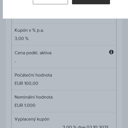
Cap
Cap
EUR 100,00
Kupón v % p.a.
3,00 %
Cena podkl. aktiva
Cena
-
podkl.
aktiva
Počáteční hodnota
EUR 100,00
Nominální hodnota
EUR 1.000
Vyplacený kupón
3,00 % dne 02.10.2021