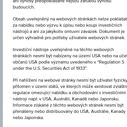
ani výnosy předpokládané nejsou zárukou výnosů
cenných papírů.
budoucích.
Obsah uveřejněný na webových stránkách nelze pokládat
za nabídku nebo výzvu k úpisu nebo koupi investičních
EMISNÍ CENA
nástrojů a ani za jakýkoliv smluvní závazek. Dokument je
100,00 %
určen výhradně pro potřeby uživatele webových stránek.
CENA PŘI SPLATNOSTI
Investiční nástroje uveřejněné na těchto webových
100,00 %
stránkách nesmí být nabízeny na území USA nebo na úče
občanů USA podle významu uvedeného v “Regulation S
DATUM EMISE
under the U.S. Securities Act of 1933”.
02.10.2020
Při nahlížení na webové stránky nesmí být uživatel fyzick
přítomen v území států, ve kterých může existovat zvláštn
DEN SPLATNOSTI
regulace omezující nabídku a obchodování s investičními
02.10.2025
nástroji např. v USA, Austrálii, Kanadě nebo Japonsku.
Informace získané z těchto webových stránek nesmí být
přenášeny nebo distribuovány do USA, Austrálie, Kanady
nebo Japonska.