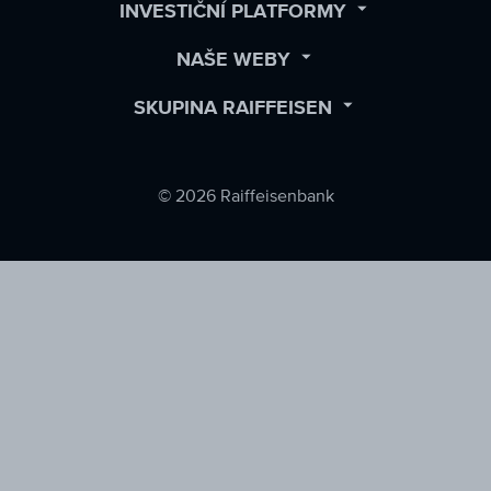
Facebook
LinkedIn
Twitter
OPEN
INVESTIČNÍ PLATFORMY
SUBMENU
OPEN
NAŠE WEBY
SUBMENU
OPEN
SKUPINA RAIFFEISEN
SUBMENU
© 2026 Raiffeisenbank