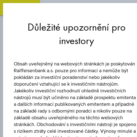
Zum
Zu
Zur
Inhalt
den
Fußzeile
Důležité upozornění pro
springen
Quicklinks
springen
springen
investory
BONUSOVÝ CERTIFIKÁT
3 % EUROPA/USA
Obsah uveřejněný na webových stránkách je poskytován
Raiffeisenbank a.s. pouze pro informaci a nemůže být
BONUS&SICHERHE
pokládán za investiční poradenství nebo jakékoliv
doporučení vztahující se k investičním nástrojům.
Jakékoliv investiční rozhodnutí ohledně investičních
2
nástrojů musí být učiněno na základě prospektu emitenta
a dalších informací publikovaných emitentem a případně
na základě rady s odbornými poradci a nikoliv pouze na
základě obsahu uveřejněného na těchto webových
Uveřejněné produktové informace jsou určeny čistě pro
stránkách. Obchodování s investičními nástroji je spojeno
investory, kteří již mají produkt ve svém portfoliu. Tyto údaje
s rizikem ztráty celé investované částky. Výnosy minulé a
neslouží jako doporučení ani jako nabídka k nákupu těchto