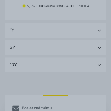
5,5 % EUROPA/USA BONUS&SICHERHEIT 4
1Y
3Y
10Y
Poslat známému