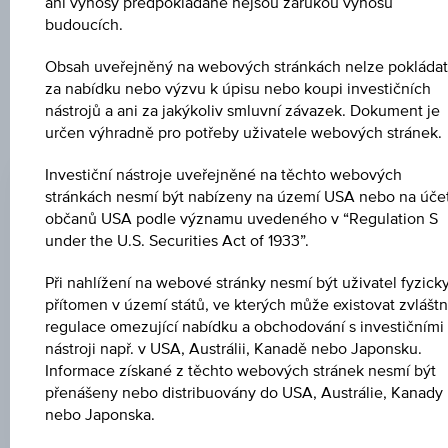
Uveřejněné produktové informace jsou určeny čistě pro
ani výnosy předpokládané nejsou zárukou výnosů
investory, kteří již mají produkt ve svém portfoliu. Tyto údaje
budoucích.
neslouží jako doporučení ani jako nabídka k nákupu těchto
cenných papírů.
Obsah uveřejněný na webových stránkách nelze pokládat
za nabídku nebo výzvu k úpisu nebo koupi investičních
nástrojů a ani za jakýkoliv smluvní závazek. Dokument je
určen výhradně pro potřeby uživatele webových stránek.
EMISNÍ CENA
Investiční nástroje uveřejněné na těchto webových
100,00 %
stránkách nesmí být nabízeny na území USA nebo na úče
občanů USA podle významu uvedeného v “Regulation S
CENA PŘI SPLATNOSTI
under the U.S. Securities Act of 1933”.
100,00 %
Při nahlížení na webové stránky nesmí být uživatel fyzick
DATUM EMISE
přítomen v území států, ve kterých může existovat zvláštn
12.05.2023
regulace omezující nabídku a obchodování s investičními
nástroji např. v USA, Austrálii, Kanadě nebo Japonsku.
DEN SPLATNOSTI
Informace získané z těchto webových stránek nesmí být
přenášeny nebo distribuovány do USA, Austrálie, Kanady
11.05.2026
nebo Japonska.