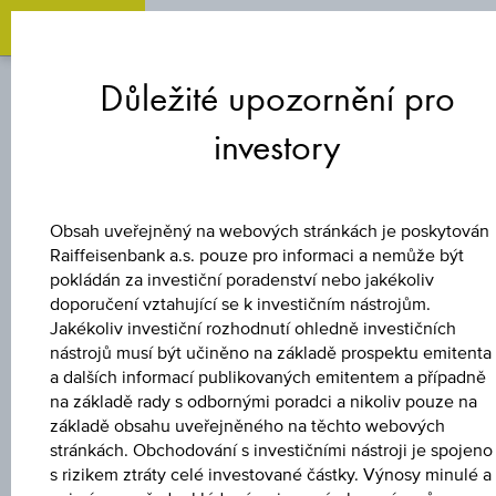
Zum
Zu
Zur
Inhalt
den
Fußzeile
Důležité upozornění pro
springen
Quicklinks
springen
springen
investory
BONUSOVÝ CERTIFIKÁT
5,5 %
Obsah uveřejněný na webových stránkách je poskytován
Raiffeisenbank a.s. pouze pro informaci a nemůže být
EUROPA/USA
pokládán za investiční poradenství nebo jakékoliv
doporučení vztahující se k investičním nástrojům.
Jakékoliv investiční rozhodnutí ohledně investičních
BONUS&SICHERHE
nástrojů musí být učiněno na základě prospektu emitenta
a dalších informací publikovaných emitentem a případně
4
na základě rady s odbornými poradci a nikoliv pouze na
základě obsahu uveřejněného na těchto webových
stránkách. Obchodování s investičními nástroji je spojeno
s rizikem ztráty celé investované částky. Výnosy minulé a