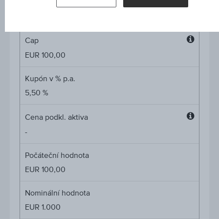
Míra participace
-
Cap
Cap
EUR 100,00
Kupón v % p.a.
5,50 %
Cena podkl. aktiva
Cena
-
podkl.
aktiva
Počáteční hodnota
EUR 100,00
Nominální hodnota
EUR 1.000