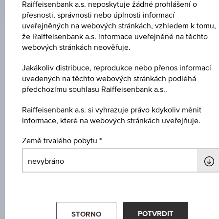
Raiffeisenbank a.s. neposkytuje žádné prohlášení o
přesnosti, správnosti nebo úplnosti informací
uveřejněných na webových stránkách, vzhledem k tomu,
Klíčové údaje
že Raiffeisenbank a.s. informace uveřejněné na těchto
webových stránkách neověřuje.
Jakákoliv distribuce, reprodukce nebo přenos informací
Název
uvedených na těchto webových stránkách podléhá
5,5 % Europa/USA Bonus&Sicherheit 4
předchozímu souhlasu Raiffeisenbank a.s..
ISIN / WKN
Raiffeisenbank a.s. si vyhrazuje právo kdykoliv měnit
informace, které na webových stránkách uveřejňuje.
AT0000A33MC7 / RC0851
Země trvalého pobytu
Podkladové aktivum
Worst of Basket
Výše ochrany kapitálu
-
POTVRDIT
STORNO