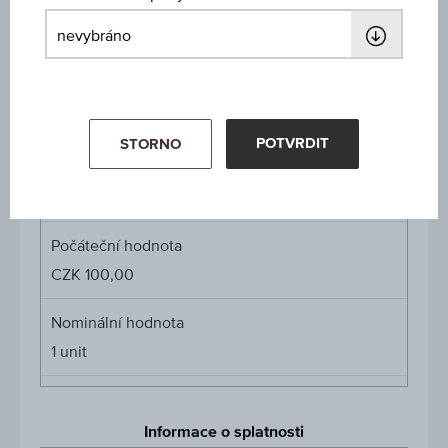
Míra participace
-
Cap
Cap
CZK 159,00
POTVRDIT
STORNO
Cena podkl. aktiva
Cena
-
podkl.
aktiva
Počáteční hodnota
CZK 100,00
Nominální hodnota
1
unit
Informace o splatnosti