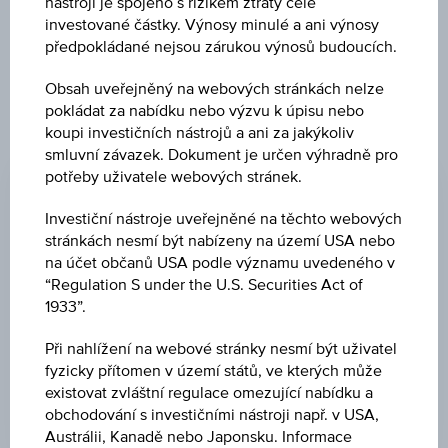
Uveřejněné produktové informace jsou určeny čistě pro
nástroji je spojeno s rizikem ztráty celé
investory, kteří již mají produkt ve svém portfoliu. Tyto údaje
investované částky. Výnosy minulé a ani výnosy
neslouží jako doporučení ani jako nabídka k nákupu těchto
předpokládané nejsou zárukou výnosů budoucích.
cenných papírů.
Obsah uveřejněný na webových stránkách nelze
pokládat za nabídku nebo výzvu k úpisu nebo
koupi investičních nástrojů a ani za jakýkoliv
ZMĚNA
smluvní závazek. Dokument je určen výhradně pro
potřeby uživatele webových stránek.
-
-
Investiční nástroje uveřejněné na těchto webových
NÁKUP
stránkách nesmí být nabízeny na území USA nebo
-
na účet občanů USA podle významu uvedeného v
“Regulation S under the U.S. Securities Act of
PRODEJ
1933”.
-
Při nahlížení na webové stránky nesmí být uživatel
POSLEDNÍ AKTUALIZACE
fyzicky přítomen v území států, ve kterých může
existovat zvláštní regulace omezující nabídku a
-
obchodování s investičními nástroji např. v USA,
Austrálii, Kanadě nebo Japonsku. Informace