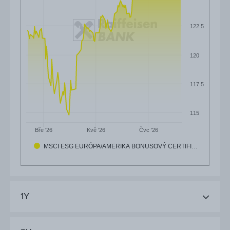
122.5
120
117.5
115
Čvc '26
Bře '26
Kvě '26
MSCI ESG EURÓPA/AMERIKA BONUSOVÝ CERTIFI…
1Y