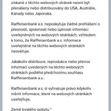
získané z těchto webových stránek nesmí být
přenášeny nebo distribuovány do USA, Austrálie,
Klíčové údaje
Kanady nebo Japonska.
Raiffeisenbank a.s. neposkytuje žádné prohlášení o
přesnosti, správnosti nebo úplnosti informací
Název
uveřejněných na webových stránkách, vzhledem
MSCI ESG Európa/Amerika bonusový certifikát
k tomu, že Raiffeisenbank a.s. informace
(CZK)
uveřejněné na těchto webových stránkách
neověřuje.
ISIN / WKN
Jakákoliv distribuce, reprodukce nebo přenos
AT0000A38189 / RC1BJP
informací uvedených na těchto webových
stránkách podléhá předchozímu souhlasu
Podkladové aktivum
Raiffeisenbank a.s..
Worst of Basket
Raiffeisenbank a.s. si vyhrazuje právo kdykoliv
měnit informace, které na webových stránkách
Výše ochrany kapitálu
uveřejňuje.
-
Země trvalého pobytu