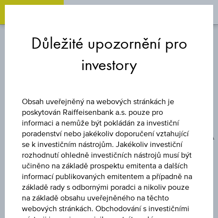
OPEN 
OP
Zum
Zu
Zur
Inhalt
den
Fußzeile
Důležité upozornění pro
springen
Quicklinks
springen
springen
investory
BONUSOVÝ CERTIFIKÁT
MSCI ESG
Obsah uveřejněný na webových stránkách je
poskytován Raiffeisenbank a.s. pouze pro
EURÓPA/AMERIKA
informaci a nemůže být pokládán za investiční
poradenství nebo jakékoliv doporučení vztahující
se k investičním nástrojům. Jakékoliv investiční
BONUSOVÝ
rozhodnutí ohledně investičních nástrojů musí být
učiněno na základě prospektu emitenta a dalších
CERTIFIKÁT (CZK)
informací publikovaných emitentem a případně na
základě rady s odbornými poradci a nikoliv pouze
na základě obsahu uveřejněného na těchto
webových stránkách. Obchodování s investičními