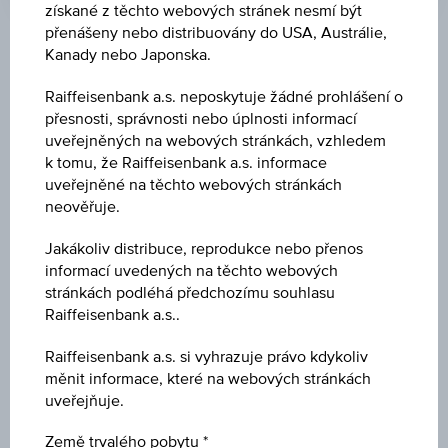
získané z těchto webových stránek nesmí být
přenášeny nebo distribuovány do USA, Austrálie,
Klíčové údaje
Kanady nebo Japonska.
Raiffeisenbank a.s. neposkytuje žádné prohlášení o
přesnosti, správnosti nebo úplnosti informací
Název
uveřejněných na webových stránkách, vzhledem
MSCI ESG Európa/Amerika bonusový certifikát
k tomu, že Raiffeisenbank a.s. informace
(CZK)
uveřejněné na těchto webových stránkách
neověřuje.
ISIN / WKN
Jakákoliv distribuce, reprodukce nebo přenos
AT0000A38189 / RC1BJP
informací uvedených na těchto webových
stránkách podléhá předchozímu souhlasu
Podkladové aktivum
Raiffeisenbank a.s..
Worst of Basket
Raiffeisenbank a.s. si vyhrazuje právo kdykoliv
měnit informace, které na webových stránkách
Výše ochrany kapitálu
uveřejňuje.
-
Země trvalého pobytu