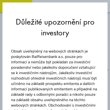
OPEN 
OP
Zum
Zu
Zur
Inhalt
den
Fußzeile
Důležité upozornění pro
springen
Quicklinks
springen
springen
investory
BONUSOVÝ CERTIFIKÁT
MSCI ESG
Obsah uveřejněný na webových stránkách je
poskytován Raiffeisenbank a.s. pouze pro
EURÓPA/AMERIKA
informaci a nemůže být pokládán za investiční
poradenství nebo jakékoliv doporučení vztahující
se k investičním nástrojům. Jakékoliv investiční
BONUSOVÝ
rozhodnutí ohledně investičních nástrojů musí být
učiněno na základě prospektu emitenta a dalších
CERTIFIKÁT (CZK)
informací publikovaných emitentem a případně na
základě rady s odbornými poradci a nikoliv pouze
na základě obsahu uveřejněného na těchto
webových stránkách. Obchodování s investičními