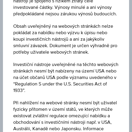
Uveřejněné produktové informace jsou určeny čistě pro
nástroji je spojeno s rizikem ztráty celé
investory, kteří již mají produkt ve svém portfoliu. Tyto údaje
investované částky. Výnosy minulé a ani výnosy
neslouží jako doporučení ani jako nabídka k nákupu těchto
předpokládané nejsou zárukou výnosů budoucích.
cenných papírů.
Obsah uveřejněný na webových stránkách nelze
pokládat za nabídku nebo výzvu k úpisu nebo
koupi investičních nástrojů a ani za jakýkoliv
ZMĚNA
smluvní závazek. Dokument je určen výhradně pro
potřeby uživatele webových stránek.
-
-
Investiční nástroje uveřejněné na těchto webových
NÁKUP
stránkách nesmí být nabízeny na území USA nebo
-
na účet občanů USA podle významu uvedeného v
“Regulation S under the U.S. Securities Act of
PRODEJ
1933”.
-
Při nahlížení na webové stránky nesmí být uživatel
POSLEDNÍ AKTUALIZACE
fyzicky přítomen v území států, ve kterých může
existovat zvláštní regulace omezující nabídku a
-
obchodování s investičními nástroji např. v USA,
Austrálii, Kanadě nebo Japonsku. Informace