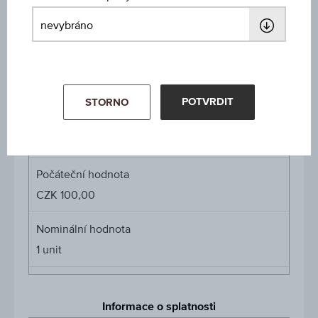
Míra participace
-
Cap
Cap
CZK 159,00
POTVRDIT
STORNO
Cena podkl. aktiva
Cena
-
podkl.
aktiva
Počáteční hodnota
CZK 100,00
Nominální hodnota
1
unit
Informace o splatnosti