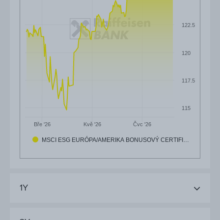
122.5
120
117.5
115
Čvc '26
Bře '26
Kvě '26
MSCI ESG EURÓPA/AMERIKA BONUSOVÝ CERTIFI…
1Y