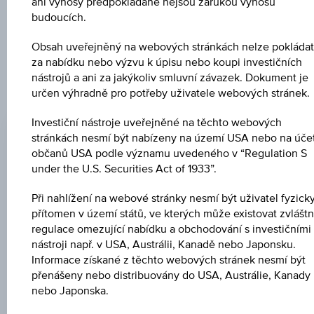
Uveřejněné produktové informace jsou určeny čistě pro
ani výnosy předpokládané nejsou zárukou výnosů
investory, kteří již mají produkt ve svém portfoliu. Tyto údaje
budoucích.
neslouží jako doporučení ani jako nabídka k nákupu těchto
cenných papírů.
Obsah uveřejněný na webových stránkách nelze pokládat
za nabídku nebo výzvu k úpisu nebo koupi investičních
nástrojů a ani za jakýkoliv smluvní závazek. Dokument je
určen výhradně pro potřeby uživatele webových stránek.
ZMĚNA
Investiční nástroje uveřejněné na těchto webových
-0,01
(-0,01 %)
stránkách nesmí být nabízeny na území USA nebo na úče
občanů USA podle významu uvedeného v “Regulation S
NÁKUP
under the U.S. Securities Act of 1933”.
104,18 %
Při nahlížení na webové stránky nesmí být uživatel fyzick
PRODEJ
přítomen v území států, ve kterých může existovat zvláštn
105,68 %
regulace omezující nabídku a obchodování s investičními
nástroji např. v USA, Austrálii, Kanadě nebo Japonsku.
POSLEDNÍ AKTUALIZACE
Informace získané z těchto webových stránek nesmí být
přenášeny nebo distribuovány do USA, Austrálie, Kanady
07.08.2026
15:31:10.275
nebo Japonska.
UTC
Koordinovaný