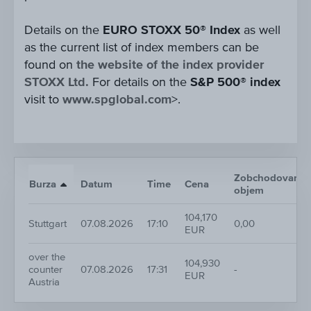
Details on the
EURO STOXX 50® Index
as well
as the current list of index members can be
found on
the website of the index provider
STOXX Ltd.
For details on the
S&P 500® index
visit to
www.spglobal.com
>.
Zobchodovaný
Burza
Datum
Time
Cena
objem
104,170
Stuttgart
07.08.2026
17:10
0,00
EUR
over the
104,930
counter
07.08.2026
17:31
-
EUR
Austria