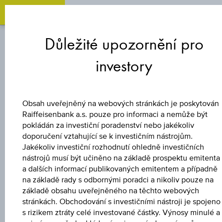
Zum
Zu
Zur
Inhalt
den
Fußzeile
Důležité upozornění pro
springen
Quicklinks
springen
springen
investory
BONUSOVÝ CERTIFIKÁT
4,85 %
Obsah uveřejněný na webových stránkách je poskytován
Raiffeisenbank a.s. pouze pro informaci a nemůže být
EUROPA/USA
pokládán za investiční poradenství nebo jakékoliv
doporučení vztahující se k investičním nástrojům.
Jakékoliv investiční rozhodnutí ohledně investičních
BONUS&SICHERHE
nástrojů musí být učiněno na základě prospektu emitenta
a dalších informací publikovaných emitentem a případně
4
na základě rady s odbornými poradci a nikoliv pouze na
základě obsahu uveřejněného na těchto webových
stránkách. Obchodování s investičními nástroji je spojeno
s rizikem ztráty celé investované částky. Výnosy minulé a