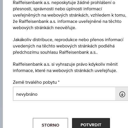
Raiffeisenbank a.s. neposkytuje žádné prohlášení o
světový
přesnosti, správnosti nebo úplnosti informací
čas
CENA PODKL. AKTIVA
uveřejněných na webových stránkách, vzhledem k tomu,
(UTC)
že Raiffeisenbank a.s. informace uveřejněné na těchto
-
webových stránkách neověřuje.
BARIÉRA VZDÁL.
Jakákoliv distribuce, reprodukce nebo přenos informací
-
uvedených na těchto webových stránkách podléhá
předchozímu souhlasu Raiffeisenbank a.s..
KUPÓN V % P.A.
4,85 %
Raiffeisenbank a.s. si vyhrazuje právo kdykoliv měnit
informace, které na webových stránkách uveřejňuje.
MAXIMÁLNÍ ZISK P.A.
Země trvalého pobytu
4,27 %
Klíčové údaje
POTVRDIT
STORNO