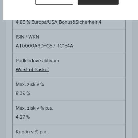
Název
4,85 % Europa/USA Bonus&Sicherheit 4
ISIN / WKN
AT0000A3DYG5 / RC1E4A
Podkladové aktivum
Worst of Basket
Max. zisk v %
8,39 %
Max. zisk v % p.a.
4,27 %
Kupón v % p.a.