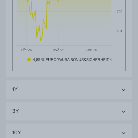
102
101
Čvc '26
Bře '26
Kvě '26
4,85 % EUROPA/USA BONUS&SICHERHEIT 4
1Y
3Y
10Y