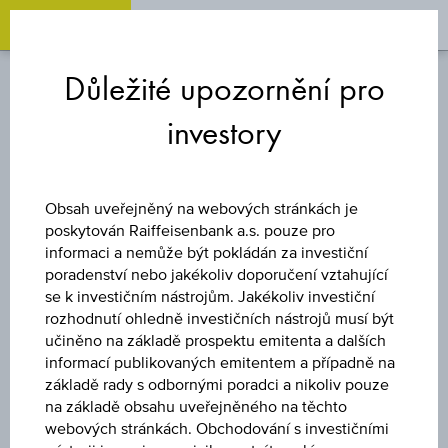
OPEN 
OP
Zum
Zu
Zur
Inhalt
den
Fußzeile
Důležité upozornění pro
springen
Quicklinks
springen
springen
investory
TURBO CERTIFIKÁT
LONG AGRANA
Obsah uveřejněný na webových stránkách je
poskytován Raiffeisenbank a.s. pouze pro
BETEILIGUNGS
informaci a nemůže být pokládán za investiční
poradenství nebo jakékoliv doporučení vztahující
se k investičním nástrojům. Jakékoliv investiční
AG
rozhodnutí ohledně investičních nástrojů musí být
učiněno na základě prospektu emitenta a dalších
informací publikovaných emitentem a případně na
základě rady s odbornými poradci a nikoliv pouze
Uveřejněné produktové informace jsou určeny čistě pro
na základě obsahu uveřejněného na těchto
investory, kteří již mají produkt ve svém portfoliu. Tyto údaje
webových stránkách. Obchodování s investičními
neslouží jako doporučení ani jako nabídka k nákupu těchto