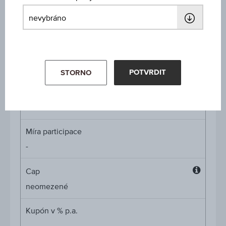
ISIN / WKN
AT0000A3GUY9 / RC1GFG
Podkladové aktivum
Agrana Beteiligungs AG
POTVRDIT
STORNO
Výše ochrany kapitálu
-
Míra participace
-
Cap
Cap
neomezené
Kupón v % p.a.
-