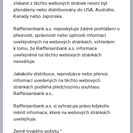
získané z těchto webových stránek nesmí být
BARIÉRA
přenášeny nebo distribuovány do USA, Austrálie,
Kanady nebo Japonska.
EUR 10,02
Raiffeisenbank a.s. neposkytuje žádné prohlášení o
BARIÉRA VZDÁL.
přesnosti, správnosti nebo úplnosti informací
9,33 %
uveřejněných na webových stránkách, vzhledem
k tomu, že Raiffeisenbank a.s. informace
PÁKA
uveřejněné na těchto webových stránkách
-
neověřuje.
Jakákoliv distribuce, reprodukce nebo přenos
informací uvedených na těchto webových
stránkách podléhá předchozímu souhlasu
Raiffeisenbank a.s..
Klíčové údaje
Raiffeisenbank a.s. si vyhrazuje právo kdykoliv
měnit informace, které na webových stránkách
uveřejňuje.
Název
Long Agrana Beteiligungs AG
Země trvalého pobytu