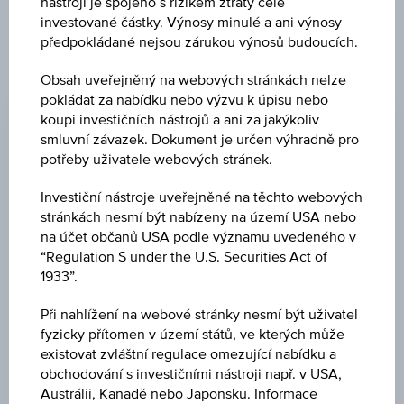
nástroji je spojeno s rizikem ztráty celé
cenných papírů.
investované částky. Výnosy minulé a ani výnosy
předpokládané nejsou zárukou výnosů budoucích.
Obsah uveřejněný na webových stránkách nelze
ZMĚNA
pokládat za nabídku nebo výzvu k úpisu nebo
-
-
koupi investičních nástrojů a ani za jakýkoliv
smluvní závazek. Dokument je určen výhradně pro
NÁKUP
potřeby uživatele webových stránek.
-
Investiční nástroje uveřejněné na těchto webových
PRODEJ
stránkách nesmí být nabízeny na území USA nebo
na účet občanů USA podle významu uvedeného v
-
“Regulation S under the U.S. Securities Act of
1933”.
POSLEDNÍ AKTUALIZACE
-
Při nahlížení na webové stránky nesmí být uživatel
fyzicky přítomen v území států, ve kterých může
existovat zvláštní regulace omezující nabídku a
CENA PODKL. AKTIVA
obchodování s investičními nástroji např. v USA,
11,05
(-0,45 %)
Austrálii, Kanadě nebo Japonsku. Informace