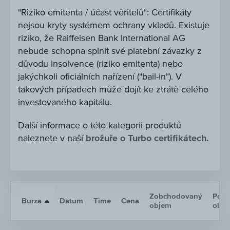
"Riziko emitenta / účast věřitelů": Certifikáty
nejsou kryty systémem ochrany vkladů. Existuje
riziko, že Raiffeisen Bank International AG
nebude schopna splnit své platební závazky z
důvodu insolvence (riziko emitenta) nebo
jakýchkoli oficiálních nařízení ("bail-in"). V
takových případech může dojít ke ztrátě celého
investovaného kapitálu.
Další informace o této kategorii produktů
naleznete v naší
brožuře o Turbo certifikátech.
Zobchodovaný
Poče
Burza
Datum
Time
Cena
objem
obc