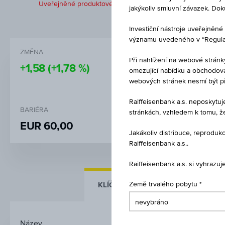
Uveřejněné produktové informace jsou určeny čistě pro inves
jakýkoliv smluvní závazek. Do
Investiční nástroje uveřejně
významu uvedeného v “Regulati
ZMĚNA
NÁKUP
Při nahlížení na webové stránk
+1,58
(+1,78 %)
-
omezující nabídku a obchodován
webových stránek nesmí být p
Raiffeisenbank a.s. neposkytu
BARIÉRA
STRIKE
stránkách, vzhledem k tomu, ž
EUR 60,00
EUR 100
Jakákoliv distribuce, reprod
Raiffeisenbank a.s..
Raiffeisenbank a.s. si vyhrazu
KLÍČOVÉ ÚDAJE
Země trvalého pobytu
ZÁKLADNÍ Ú
Název
Reverzně konvertibilní d