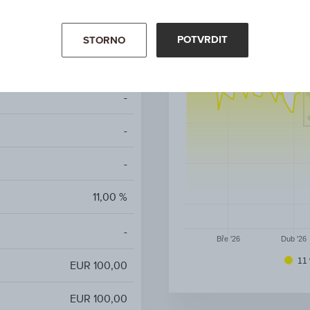
AT0000A3MBL4 / RC1JD1
POTVRDIT
STORNO
Worst of Basket
-
-
-
11,00 %
-
Bře '26
Dub '26
11
EUR 100,00
EUR 100,00