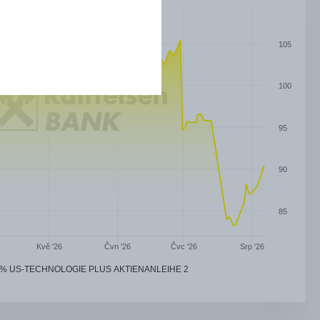
105
100
95
90
85
Čvn '26
Čvc '26
Kvě '26
Srp '26
 % US-TECHNOLOGIE PLUS AKTIENANLEIHE 2