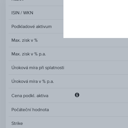
ISIN / WKN
Podkladové aktivum
Max. zisk v %
Max. zisk v % p.a.
Úroková míra při splatnosti
Úroková míra v % p.a.
Cena podkl. aktiva
Cena
podkl.
Počáteční hodnota
aktiva
Strike