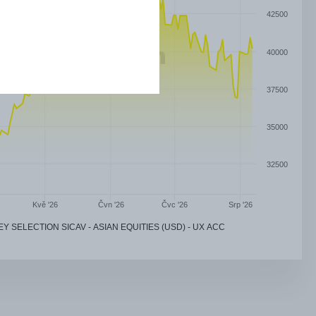
42500
40000
37500
35000
32500
Čvn '26
Čvc '26
Kvě '26
Srp '26
EY SELECTION SICAV - ASIAN EQUITIES (USD) - UX ACC