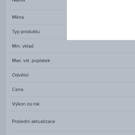
Měna
Typ produktu
Min. vklad
Max. vst. poplatek
Odvětví
Cena
Výkon za rok
Poslední aktualizace