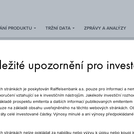
ÁNÍ PRODUKTU
TRŽNÍ DATA
ZPRÁVY A ANALÝZY
ežité upozornění pro inves
FOND
stránkách je poskytován Raiffeisenbank a.s. pouze pro informaci a nem
oručení vztahující se k investičním nástrojům. Jakékoliv investiční rozho
základě prospektu emitenta a dalších informací publikovaných emitentem 
ouze na základě obsahu uveřejněného na těchto webových stránkách. Ob
SELECTION SICAV -
ztráty celé investované částky. Výnosy minulé a ani výnosy předpokláda
(USD) - UX ACC
stránkách nelze pokládat za nabídku nebo výzvu k úpisu nebo koupi inv