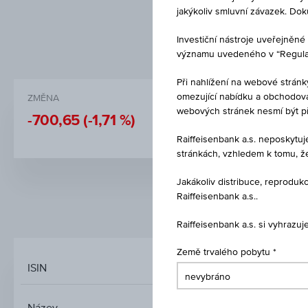
jakýkoliv smluvní závazek. Do
Investiční nástroje uveřejně
významu uvedeného v “Regulati
Při nahlížení na webové stránk
omezující nabídku a obchodován
ZMĚNA
CENA
webových stránek nesmí být p
-700,65
(-1,71 %)
40.204,2
Raiffeisenbank a.s. neposkytu
stránkách, vzhledem k tomu, ž
Jakákoliv distribuce, reprod
Raiffeisenbank a.s..
TRŽNÍ DATA
Raiffeisenbank a.s. si vyhrazu
Země trvalého pobytu
ISIN
UBS (LUX) KEY 
Název