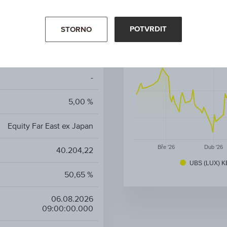
EQUITIES (USD) - UX ACC
USD
POTVRDIT
STORNO
Akciové fondy
-
5,00 %
Equity Far East ex Japan
Bře '26
Dub '26
40.204,22
UBS (LUX) K
50,65 %
06.08.2026
09:00:00.000