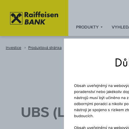
PRODUKTY
VYHLED
Zum
Zu
Zur
Inhalt
den
Fußzeile
springen
Quicklinks
springen
Investice
Produktová stránka
Fond
springen
Důl
Obsah uveřejněný na webových 
poradenství nebo jakékoliv dop
nástrojů musí být učiněno na 
odbornými poradci a nikoliv p
UBS (LUX) KEY 
nástroji je spojeno s rizikem 
budoucích.
Obsah uveřejněný na webových 