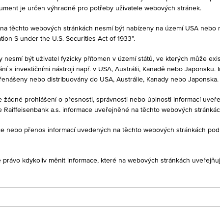
kument je určen výhradně pro potřeby uživatele webových stránek.
né na těchto webových stránkách nesmí být nabízeny na území USA nebo
on S under the U.S. Securities Act of 1933”.
y nesmí být uživatel fyzicky přítomen v území států, ve kterých může exis
í s investičními nástroji např. v USA, Austrálii, Kanadě nebo Japonsku. 
MĚNA
řenášeny nebo distribuovány do USA, Austrálie, Kanady nebo Japonska.
2
USD
je žádné prohlášení o přesnosti, správnosti nebo úplnosti informací uv
e Raiffeisenbank a.s. informace uveřejněné na těchto webových stránká
ukce nebo přenos informací uvedených na těchto webových stránkách po
1D
1M
je právo kdykoliv měnit informace, které na webových stránkách uveřejňuj
LU0425186540
SELECTION SICAV - ASIAN