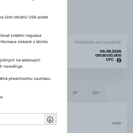
 na účet občanů USA podle
tovat zvláštní regulace
Informace získané z těchto
POSLEDNÍ AKTUALIZACE
06.08.2026
09:00:00.000
UTC
eřejněných na webových
Koord
ch neověřuje.
světo
čas
dléhá předchozímu souhlasu
(UTC)
6M
3M
1Y
3Y
10Y
e.
45000