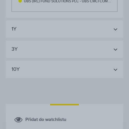
UBS (IRL) FUND SOLUTIONS PLC - UBS CMCI COM…
1Y
3Y
10Y
Přidat do watchlistu