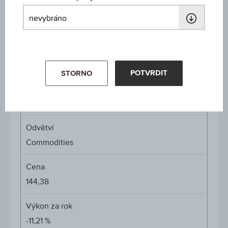
Typ produktu
Alternativní investice
Min. vklad
-
POTVRDIT
STORNO
Max. vst. poplatek
0,00 %
Odvětví
Commodities
Cena
144,38
Výkon za rok
-11,21 %