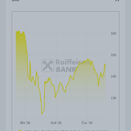
160
150
140
130
Čvc '26
Bře '26
Kvě '26