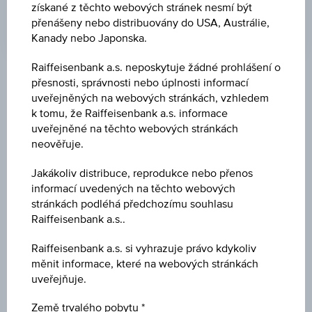
získané z těchto webových stránek nesmí být
UTC
Koordinovaný
přenášeny nebo distribuovány do USA, Austrálie,
světový
Kanady nebo Japonska.
čas
(UTC)
Raiffeisenbank a.s. neposkytuje žádné prohlášení o
přesnosti, správnosti nebo úplnosti informací
Tržní data
uveřejněných na webových stránkách, vzhledem
k tomu, že Raiffeisenbank a.s. informace
uveřejněné na těchto webových stránkách
ISIN
neověřuje.
IE00BKFB6L02
Jakákoliv distribuce, reprodukce nebo přenos
informací uvedených na těchto webových
Název
stránkách podléhá předchozímu souhlasu
UBS (IRL) FUND SOLUTIONS PLC - UBS CMCI
Raiffeisenbank a.s..
COMMODITY CARRY SF UCITS ETF - USD
ACC
Raiffeisenbank a.s. si vyhrazuje právo kdykoliv
měnit informace, které na webových stránkách
Měna
uveřejňuje.
USD
Země trvalého pobytu