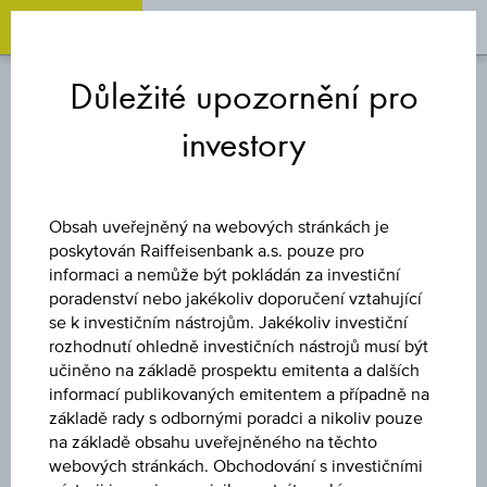
OPEN 
OP
Zum
Zu
Zur
Inhalt
den
Fußzeile
Důležité upozornění pro
springen
Quicklinks
springen
springen
investory
FOND
UBS (IRL) FUND
Obsah uveřejněný na webových stránkách je
poskytován Raiffeisenbank a.s. pouze pro
SOLUTIONS PLC -
informaci a nemůže být pokládán za investiční
poradenství nebo jakékoliv doporučení vztahující
se k investičním nástrojům. Jakékoliv investiční
UBS CMCI
rozhodnutí ohledně investičních nástrojů musí být
učiněno na základě prospektu emitenta a dalších
COMMODITY
informací publikovaných emitentem a případně na
základě rady s odbornými poradci a nikoliv pouze
na základě obsahu uveřejněného na těchto
CARRY SF UCITS
webových stránkách. Obchodování s investičními