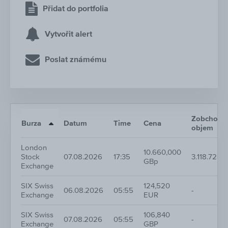
Přidat do portfolia
Vytvořit alert
Poslat známému
Zobchodo
Burza
Datum
Time
Cena
objem
London
10.660,000
Stock
07.08.2026
17:35
3.118.728,
GBp
Exchange
SIX Swiss
124,520
06.08.2026
05:55
-
Exchange
EUR
SIX Swiss
106,840
07.08.2026
05:55
-
Exchange
GBP