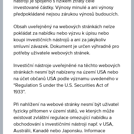
nástroji je spojeno s rizikem ztráty celé
ETF - USD ACC
investované částky. Výnosy minulé a ani výnosy
předpokládané nejsou zárukou výnosů budoucích.
Obsah uveřejněný na webových stránkách nelze
pokládat za nabídku nebo výzvu k úpisu nebo
koupi investičních nástrojů a ani za jakýkoliv
smluvní závazek. Dokument je určen výhradně pro
potřeby uživatele webových stránek.
ZMĚNA
-1,11
(-0,76 %)
Investiční nástroje uveřejněné na těchto webových
stránkách nesmí být nabízeny na území USA nebo
CENA
na účet občanů USA podle významu uvedeného v
144,38
“Regulation S under the U.S. Securities Act of
1933”.
MĚNA
Při nahlížení na webové stránky nesmí být uživatel
USD
fyzicky přítomen v území států, ve kterých může
existovat zvláštní regulace omezující nabídku a
POSLEDNÍ AKTUALIZACE
obchodování s investičními nástroji např. v USA,
06.08.2026
Austrálii, Kanadě nebo Japonsku. Informace
09:00:00.000