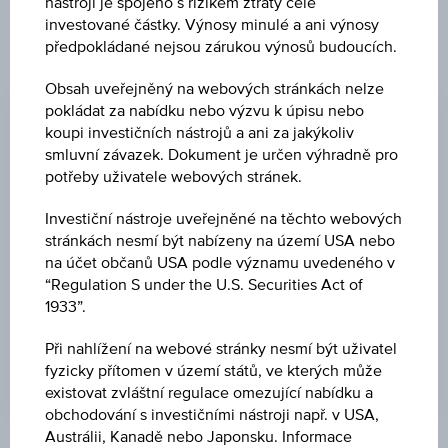
nástroji je spojeno s rizikem ztráty celé
investované částky. Výnosy minulé a ani výnosy
předpokládané nejsou zárukou výnosů budoucích.
ZMĚNA
Obsah uveřejněný na webových stránkách nelze
+7,95
(+2,65 %)
pokládat za nabídku nebo výzvu k úpisu nebo
koupi investičních nástrojů a ani za jakýkoliv
CENA
smluvní závazek. Dokument je určen výhradně pro
307,43
potřeby uživatele webových stránek.
MĚNA
Investiční nástroje uveřejněné na těchto webových
stránkách nesmí být nabízeny na území USA nebo
USD
na účet občanů USA podle významu uvedeného v
“Regulation S under the U.S. Securities Act of
POSLEDNÍ AKTUALIZACE
1933”.
05.08.2026
09:00:00.000
Při nahlížení na webové stránky nesmí být uživatel
UTC
Koordinovaný
fyzicky přítomen v území států, ve kterých může
světový
existovat zvláštní regulace omezující nabídku a
čas
obchodování s investičními nástroji např. v USA,
(UTC)
Austrálii, Kanadě nebo Japonsku. Informace