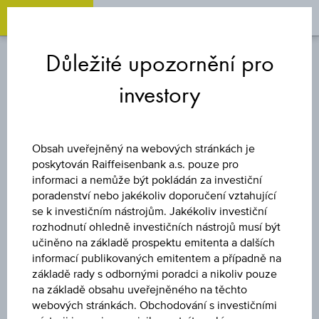
OPEN 
OP
Zum
Zu
Zur
Inhalt
den
Fußzeile
Důležité upozornění pro
springen
Quicklinks
springen
springen
investory
FOND
UBS (LUX) KEY
Obsah uveřejněný na webových stránkách je
poskytován Raiffeisenbank a.s. pouze pro
SELECTION SICAV
informaci a nemůže být pokládán za investiční
poradenství nebo jakékoliv doporučení vztahující
se k investičním nástrojům. Jakékoliv investiční
- ASIAN EQUITIES
rozhodnutí ohledně investičních nástrojů musí být
učiněno na základě prospektu emitenta a dalších
(USD) - IX DIS
informací publikovaných emitentem a případně na
základě rady s odbornými poradci a nikoliv pouze
na základě obsahu uveřejněného na těchto
webových stránkách. Obchodování s investičními