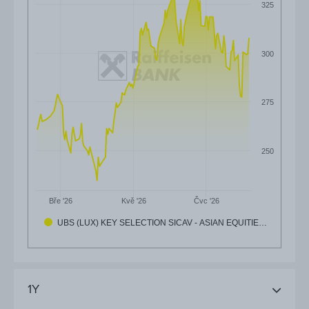
325
300
275
250
Čvc '26
Bře '26
Kvě '26
UBS (LUX) KEY SELECTION SICAV - ASIAN EQUITIE…
1Y