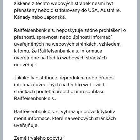
získané z těchto webových stránek nesmí být
Tržní data
přenášeny nebo distribuovány do USA, Austrálie,
Kanady nebo Japonska.
ISIN
Raiffeisenbank a.s. neposkytuje žádné prohlášení o
LU1425939128
přesnosti, správnosti nebo úplnosti informací
uveřejněných na webových stránkách, vzhledem
k tomu, že Raiffeisenbank a.s. informace
Název
uveřejněné na těchto webových stránkách
UBS (LUX) KEY SELECTION SICAV - ASIAN
neověřuje.
EQUITIES (USD) - IX DIS
Jakákoliv distribuce, reprodukce nebo přenos
Měna
informací uvedených na těchto webových
USD
stránkách podléhá předchozímu souhlasu
Raiffeisenbank a.s..
Typ produktu
Raiffeisenbank a.s. si vyhrazuje právo kdykoliv
Akciové fondy
měnit informace, které na webových stránkách
uveřejňuje.
Min. vklad
Země trvalého pobytu
100,00