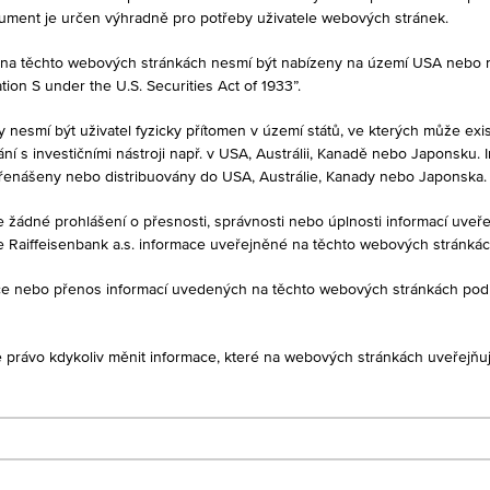
kument je určen výhradně pro potřeby uživatele webových stránek.
né na těchto webových stránkách nesmí být nabízeny na území USA nebo
on S under the U.S. Securities Act of 1933”.
y nesmí být uživatel fyzicky přítomen v území států, ve kterých může exis
í s investičními nástroji např. v USA, Austrálii, Kanadě nebo Japonsku. 
MĚNA
řenášeny nebo distribuovány do USA, Austrálie, Kanady nebo Japonska.
EUR
je žádné prohlášení o přesnosti, správnosti nebo úplnosti informací uv
e Raiffeisenbank a.s. informace uveřejněné na těchto webových stránká
ukce nebo přenos informací uvedených na těchto webových stránkách po
1D
1M
je právo kdykoliv měnit informace, které na webových stránkách uveřejňuj
IE00BMBX8W97
TIONS PLC - MSCI USA SF