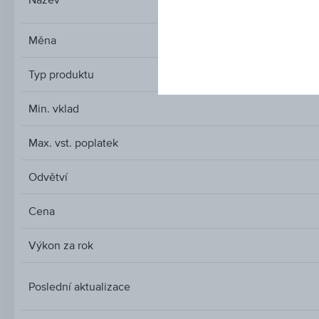
Měna
Typ produktu
Min. vklad
Max. vst. poplatek
Odvětví
Cena
Výkon za rok
Poslední aktualizace