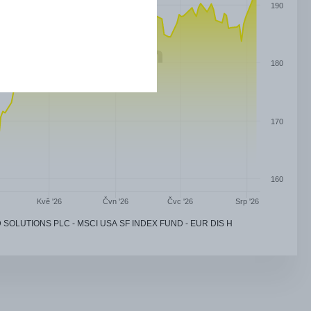
190
180
170
160
Čvn '26
Čvc '26
Kvě '26
Srp '26
D SOLUTIONS PLC - MSCI USA SF INDEX FUND - EUR DIS H