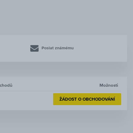
Poslat známému
bchodů
Možnosti
ŽÁDOST O OBCHODOVÁNÍ