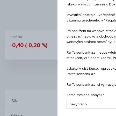
jakýkoliv smluvní závazek. Do
Investiční nástroje uveřejně
významu uvedeného v “Regulati
Při nahlížení na webové stránk
omezující nabídku a obchodován
ZMĚNA
CENA
webových stránek nesmí být p
-0,40
(-0,20 %)
193,67
Raiffeisenbank a.s. neposkytu
stránkách, vzhledem k tomu, ž
Jakákoliv distribuce, reprod
Raiffeisenbank a.s..
TRŽNÍ DATA
Raiffeisenbank a.s. si vyhrazu
Země trvalého pobytu
ISIN
UBS (IRL) FUND SOLU
Název