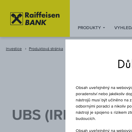
PRODUKTY
VYHLED
Zum
Zu
Zur
Inhalt
den
Fußzeile
springen
Quicklinks
springen
Investice
Produktová stránka
Fond
springen
Důl
Obsah uveřejněný na webových 
poradenství nebo jakékoliv dop
nástrojů musí být učiněno na 
odbornými poradci a nikoliv p
UBS (IRL) FUND 
nástroji je spojeno s rizikem 
budoucích.
Obsah uveřejněný na webových 