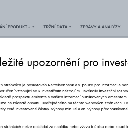
ÁNÍ PRODUKTU
TRŽNÍ DATA
ZPRÁVY A ANALÝZY
ežité upozornění pro inves
FOND
stránkách je poskytován Raiffeisenbank a.s. pouze pro informaci a nem
oručení vztahující se k investičním nástrojům. Jakékoliv investiční rozho
základě prospektu emitenta a dalších informací publikovaných emitentem 
ouze na základě obsahu uveřejněného na těchto webových stránkách. Ob
SOLUTIONS PLC - M
ztráty celé investované částky. Výnosy minulé a ani výnosy předpokláda
FUND - EUR DIS H
stránkách nelze pokládat za nabídku nebo výzvu k úpisu nebo koupi inv