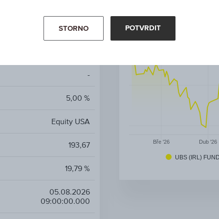
INDEX FUND - EUR DIS H
EUR
POTVRDIT
STORNO
Akciové fondy
-
5,00 %
Equity USA
Bře '26
Dub '26
193,67
UBS (IRL) FUN
19,79 %
05.08.2026
09:00:00.000