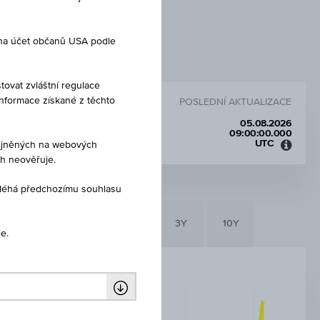
 na účet občanů USA podle
tovat zvláštní regulace
Informace získané z těchto
POSLEDNÍ AKTUALIZACE
05.08.2026
09:00:00.000
UTC
eřejněných na webových
Koord
ch neověřuje.
světo
čas
dléhá předchozímu souhlasu
(UTC)
6M
3M
1Y
3Y
10Y
e.