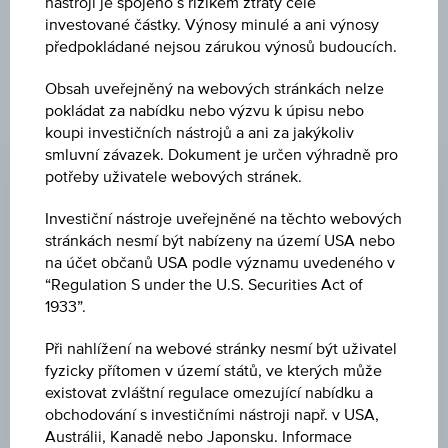
nástroji je spojeno s rizikem ztráty celé
investované částky. Výnosy minulé a ani výnosy
předpokládané nejsou zárukou výnosů budoucích.
Obsah uveřejněný na webových stránkách nelze
pokládat za nabídku nebo výzvu k úpisu nebo
ZMĚNA
koupi investičních nástrojů a ani za jakýkoliv
smluvní závazek. Dokument je určen výhradně pro
-56.645,92
(-1,32 %)
potřeby uživatele webových stránek.
CENA
Investiční nástroje uveřejněné na těchto webových
4.231.508,38
stránkách nesmí být nabízeny na území USA nebo
na účet občanů USA podle významu uvedeného v
MĚNA
“Regulation S under the U.S. Securities Act of
EUR
1933”.
POSLEDNÍ AKTUALIZACE
Při nahlížení na webové stránky nesmí být uživatel
fyzicky přítomen v území států, ve kterých může
06.08.2026
09:00:00.000
existovat zvláštní regulace omezující nabídku a
UTC
obchodování s investičními nástroji např. v USA,
Koordinovaný
Austrálii, Kanadě nebo Japonsku. Informace
světový