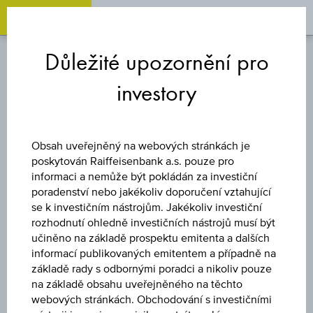
OPEN 
OP
Zum
Zu
Zur
Inhalt
den
Fußzeile
Důležité upozornění pro
springen
Quicklinks
springen
springen
investory
FOND
UBS (LUX)
Obsah uveřejněný na webových stránkách je
poskytován Raiffeisenbank a.s. pouze pro
INVESTMENT
informaci a nemůže být pokládán za investiční
poradenství nebo jakékoliv doporučení vztahující
se k investičním nástrojům. Jakékoliv investiční
SICAV - CHINA A
rozhodnutí ohledně investičních nástrojů musí být
učiněno na základě prospektu emitenta a dalších
OPPORTUNITY
informací publikovaných emitentem a případně na
základě rady s odbornými poradci a nikoliv pouze
na základě obsahu uveřejněného na těchto
(USD) - K1 ACC
webových stránkách. Obchodování s investičními