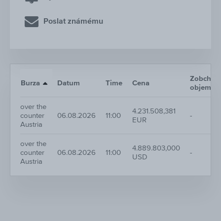
Poslat známému
Zobchod
Burza
Datum
Time
Cena
objem
over the
4.231.508,381
counter
06.08.2026
11:00
-
EUR
Austria
over the
4.889.803,000
counter
06.08.2026
11:00
-
USD
Austria