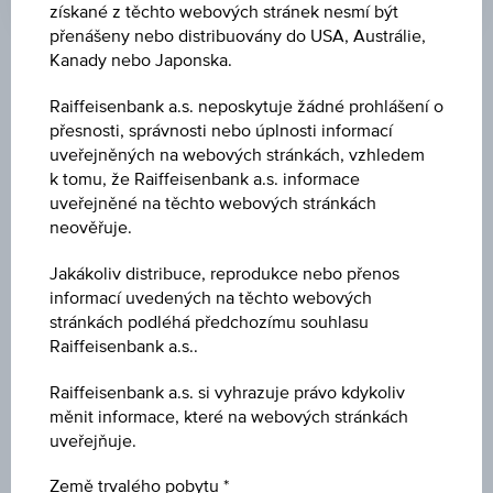
získané z těchto webových stránek nesmí být
čas
(UTC)
přenášeny nebo distribuovány do USA, Austrálie,
Kanady nebo Japonska.
Tržní data
Raiffeisenbank a.s. neposkytuje žádné prohlášení o
přesnosti, správnosti nebo úplnosti informací
uveřejněných na webových stránkách, vzhledem
ISIN
k tomu, že Raiffeisenbank a.s. informace
LU2081629771
uveřejněné na těchto webových stránkách
neověřuje.
Název
Jakákoliv distribuce, reprodukce nebo přenos
UBS (LUX) INVESTMENT SICAV - CHINA A
OPPORTUNITY (USD) - K1 ACC
informací uvedených na těchto webových
stránkách podléhá předchozímu souhlasu
Raiffeisenbank a.s..
Měna
EUR
Raiffeisenbank a.s. si vyhrazuje právo kdykoliv
měnit informace, které na webových stránkách
Typ produktu
uveřejňuje.
Akciové fondy
Země trvalého pobytu