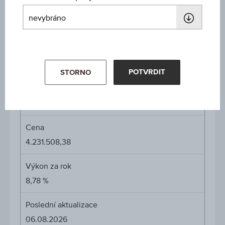
Min. vklad
5.000.000,00
Max. vst. poplatek
5,00 %
POTVRDIT
STORNO
Odvětví
Equity China
Cena
4.231.508,38
Výkon za rok
8,78 %
Poslední aktualizace
06.08.2026