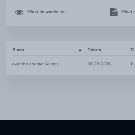
Přidat do watchlistu
Přidat 
Burza
Datum
T
over the counter Austria
06.08.2026
11