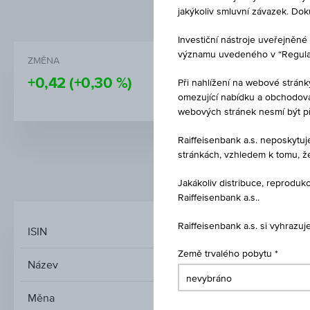
jakýkoliv smluvní závazek. Do
Investiční nástroje uveřejně
významu uvedeného v “Regulati
ZMĚNA
CENA
+0,42
(+0,30 %)
139,48
Při nahlížení na webové stránk
omezující nabídku a obchodován
webových stránek nesmí být p
Raiffeisenbank a.s. neposkytu
stránkách, vzhledem k tomu, ž
TRŽNÍ DATA
Jakákoliv distribuce, reprod
Raiffeisenbank a.s..
Raiffeisenbank a.s. si vyhrazu
ISIN
Země trvalého pobytu
Název
Index-S
Měna