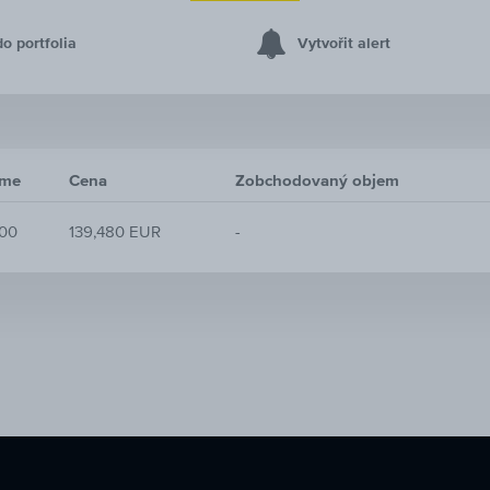
do portfolia
Vytvořit alert
ime
Cena
Zobchodovaný objem
:00
139,480 EUR
-