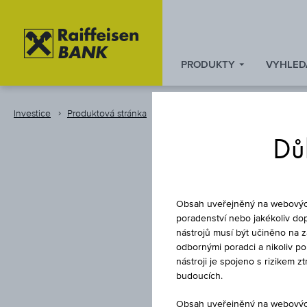
PRODUKTY
VYHLED
Zum
Zu
Zur
Inhalt
den
Fußzeile
springen
Quicklinks
springen
Investice
Produktová stránka
Instrument
springen
Důl
Obsah uveřejněný na webových 
poradenství nebo jakékoliv dop
nástrojů musí být učiněno na 
odbornými poradci a nikoliv p
INDEX-SE
nástroji je spojeno s rizikem 
budoucích.
Obsah uveřejněný na webových 