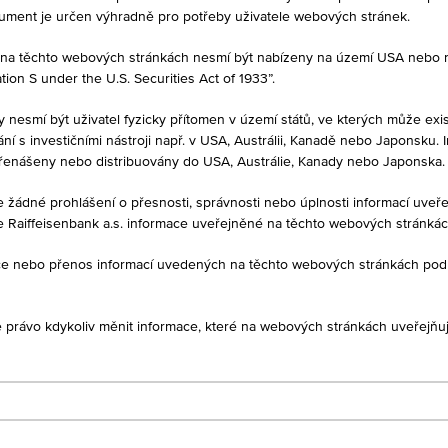
kument je určen výhradně pro potřeby uživatele webových stránek.
né na těchto webových stránkách nesmí být nabízeny na území USA nebo
on S under the U.S. Securities Act of 1933”.
MĚNA
EUR
y nesmí být uživatel fyzicky přítomen v území států, ve kterých může exis
í s investičními nástroji např. v USA, Austrálii, Kanadě nebo Japonsku. 
řenášeny nebo distribuovány do USA, Austrálie, Kanady nebo Japonska.
je žádné prohlášení o přesnosti, správnosti nebo úplnosti informací uv
e Raiffeisenbank a.s. informace uveřejněné na těchto webových stránká
1D
1M
ukce nebo přenos informací uvedených na těchto webových stránkách po
je právo kdykoliv měnit informace, které na webových stránkách uveřejňuj
AT0000A3B1H3
election-Equity (R) (UCITS)
EUR