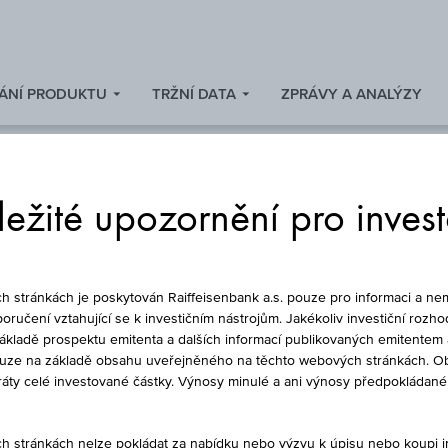
ÁNÍ PRODUKTU
TRŽNÍ DATA
ZPRÁVY A ANALÝZY
ežité upozornění pro inves
FOND
stránkách je poskytován Raiffeisenbank a.s. pouze pro informaci a nem
oručení vztahující se k investičním nástrojům. Jakékoliv investiční rozho
základě prospektu emitenta a dalších informací publikovaných emitentem 
ouze na základě obsahu uveřejněného na těchto webových stránkách. Ob
LECTION-EQUITY (R
ztráty celé investované částky. Výnosy minulé a ani výnosy předpokláda
stránkách nelze pokládat za nabídku nebo výzvu k úpisu nebo koupi inv