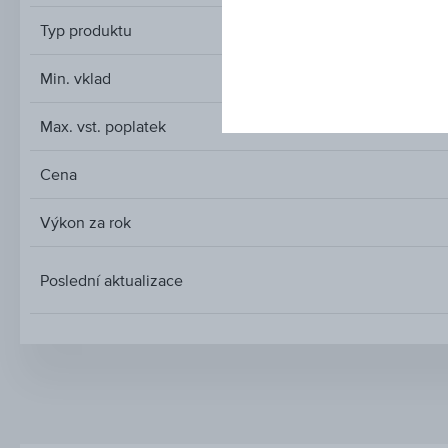
Typ produktu
Min. vklad
Max. vst. poplatek
Cena
Výkon za rok
Poslední aktualizace