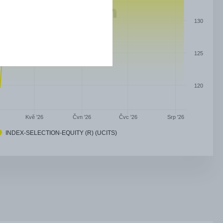
130
125
120
Čvn '26
Čvc '26
Kvě '26
Srp '26
INDEX-SELECTION-EQUITY (R) (UCITS)