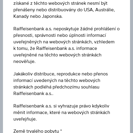
získané z těchto webových stránek nesmí být
přenášeny nebo distribuovány do USA, Austrálie,
ISIN
Kanady nebo Japonska.
AT0000A3UKQ7
Raiffeisenbank a.s. neposkytuje žádné prohlášení o
přesnosti, správnosti nebo úplnosti informací
Název
uveřejněných na webových stránkách, vzhledem
ABW Raiffeisen-Global-Fundamental-Renti
k tomu, že Raiffeisenbank a.s. informace
uveřejněné na těchto webových stránkách
neověřuje.
Měna
EUR
Jakákoliv distribuce, reprodukce nebo přenos
informací uvedených na těchto webových
Typ produktu
stránkách podléhá předchozímu souhlasu
-
Raiffeisenbank a.s..
Raiffeisenbank a.s. si vyhrazuje právo kdykoliv
Min. vklad
měnit informace, které na webových stránkách
-
uveřejňuje.
Max. vst. poplatek
Země trvalého pobytu