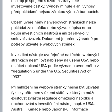
nástroji je spojeno s rizikem ztráty celé
investované částky. Výnosy minulé a ani výnosy
předpokládané nejsou zárukou výnosů budoucích.
ZMĚNA
Obsah uveřejněný na webových stránkách nelze
-
-
pokládat za nabídku nebo výzvu k úpisu nebo
koupi investičních nástrojů a ani za jakýkoliv
CENA
smluvní závazek. Dokument je určen výhradně pro
-
potřeby uživatele webových stránek.
MĚNA
Investiční nástroje uveřejněné na těchto webových
stránkách nesmí být nabízeny na území USA nebo
-
na účet občanů USA podle významu uvedeného v
“Regulation S under the U.S. Securities Act of
POSLEDNÍ AKTUALIZACE
1933”.
-
Při nahlížení na webové stránky nesmí být uživatel
fyzicky přítomen v území států, ve kterých může
existovat zvláštní regulace omezující nabídku a
obchodování s investičními nástroji např. v USA,
Tržní data
Austrálii, Kanadě nebo Japonsku. Informace