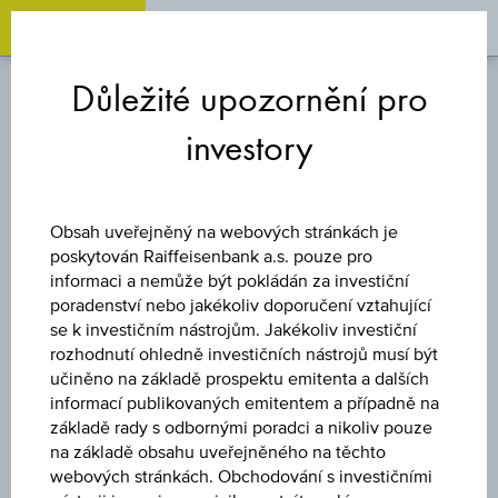
OPEN 
OP
Zum
Zu
Zur
Inhalt
den
Fußzeile
Důležité upozornění pro
springen
Quicklinks
springen
springen
investory
FOND
ABW RAIFFEISEN-
Obsah uveřejněný na webových stránkách je
poskytován Raiffeisenbank a.s. pouze pro
GLOBAL-
informaci a nemůže být pokládán za investiční
poradenství nebo jakékoliv doporučení vztahující
se k investičním nástrojům. Jakékoliv investiční
FUNDAMENTAL-
rozhodnutí ohledně investičních nástrojů musí být
učiněno na základě prospektu emitenta a dalších
RENTI
informací publikovaných emitentem a případně na
základě rady s odbornými poradci a nikoliv pouze
na základě obsahu uveřejněného na těchto
webových stránkách. Obchodování s investičními