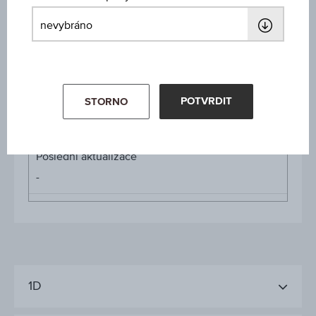
-
Cena
-
POTVRDIT
Výkon za rok
STORNO
-
Poslední aktualizace
-
1D