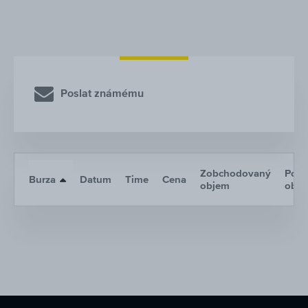
Poslat známému
Zobchodovaný
Poče
Burza
Datum
Time
Cena
objem
obc