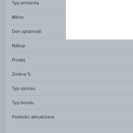
Typ emitenta
Měna
Den splatnosti
Nákup
Prodej
Změna %
Typ výnosu
Typ bondu
Poslední aktualizace