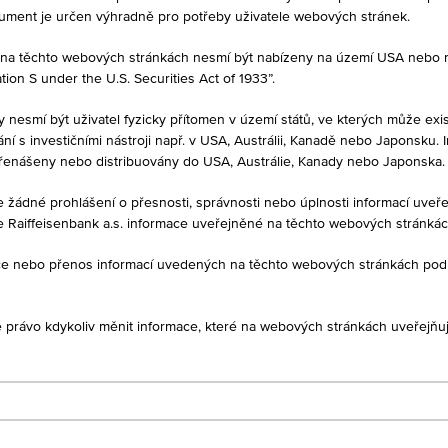
kument je určen výhradně pro potřeby uživatele webových stránek.
né na těchto webových stránkách nesmí být nabízeny na území USA nebo
on S under the U.S. Securities Act of 1933”.
PRODEJ
-
y nesmí být uživatel fyzicky přítomen v území států, ve kterých může exis
í s investičními nástroji např. v USA, Austrálii, Kanadě nebo Japonsku. 
řenášeny nebo distribuovány do USA, Austrálie, Kanady nebo Japonska.
je žádné prohlášení o přesnosti, správnosti nebo úplnosti informací uv
e Raiffeisenbank a.s. informace uveřejněné na těchto webových stránká
1D
1M
ukce nebo přenos informací uvedených na těchto webových stránkách po
CZ0000302856
je právo kdykoliv měnit informace, které na webových stránkách uveřejňuj
IC RB AT1 IV 30 mio 2020
Raiffeisenbank a.s.