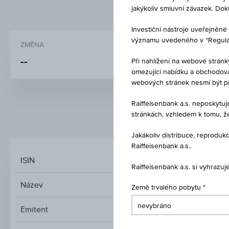
jakýkoliv smluvní závazek. Do
Investiční nástroje uveřejně
významu uvedeného v “Regulati
ZMĚNA
NÁKUP
-
-
-
Při nahlížení na webové stránk
omezující nabídku a obchodován
webových stránek nesmí být p
Raiffeisenbank a.s. neposkytu
stránkách, vzhledem k tomu, ž
TRŽNÍ DATA
Jakákoliv distribuce, reprod
Raiffeisenbank a.s..
ISIN
Raiffeisenbank a.s. si vyhrazu
Název
Země trvalého pobytu
Emitent