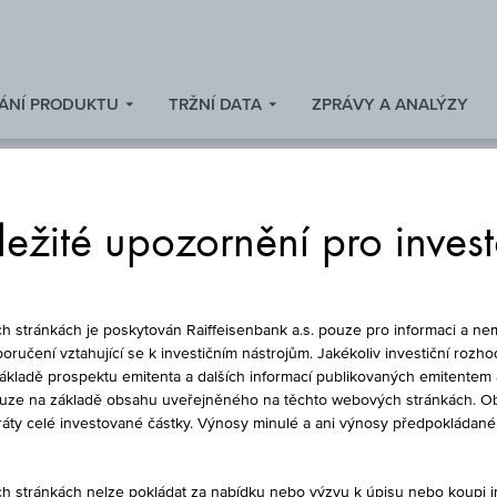
ÁNÍ PRODUKTU
TRŽNÍ DATA
ZPRÁVY A ANALÝZY
ežité upozornění pro inves
DLUHOPIS
stránkách je poskytován Raiffeisenbank a.s. pouze pro informaci a nem
oručení vztahující se k investičním nástrojům. Jakékoliv investiční rozho
základě prospektu emitenta a dalších informací publikovaných emitentem 
ouze na základě obsahu uveřejněného na těchto webových stránkách. Ob
RB AT1 IV 30 MIO 
ztráty celé investované částky. Výnosy minulé a ani výnosy předpokláda
stránkách nelze pokládat za nabídku nebo výzvu k úpisu nebo koupi inv