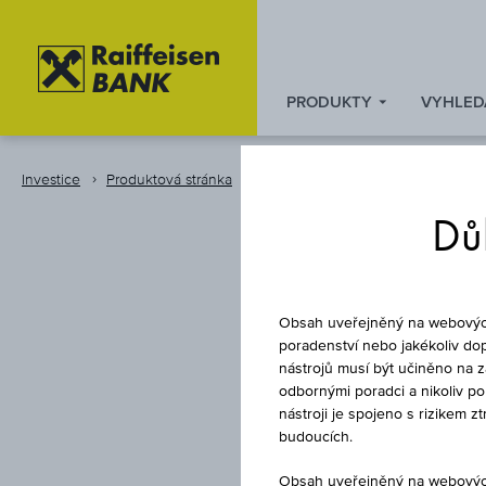
PRODUKTY
VYHLED
Zum
Zu
Zur
Inhalt
den
Fußzeile
springen
Quicklinks
springen
Investice
Produktová stránka
Instrument
springen
Důl
Obsah uveřejněný na webových 
poradenství nebo jakékoliv dop
nástrojů musí být učiněno na 
odbornými poradci a nikoliv p
IC 
nástroji je spojeno s rizikem 
budoucích.
Obsah uveřejněný na webových 