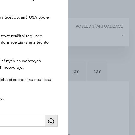
 na účet občanů USA podle
POSLEDNÍ AKTUALIZACE
-
tovat zvláštní regulace
Informace získané z těchto
eřejněných na webových
ch neověřuje.
6M
3M
1Y
3Y
10Y
dléhá předchozímu souhlasu
e.