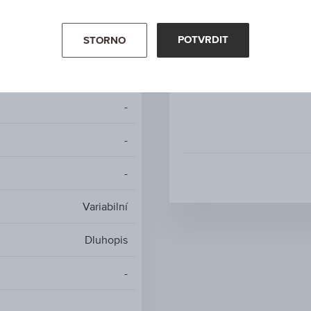
Mdg
EUR
POTVRDIT
STORNO
30.05.2050
-
-
-
Variabilní
Dluhopis
-