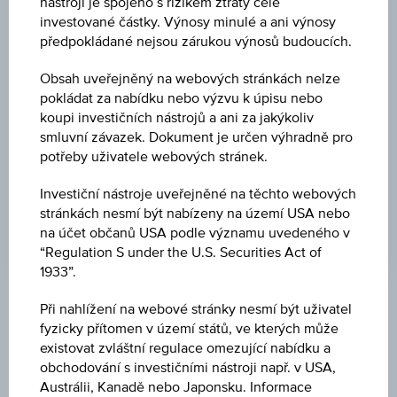
nástroji je spojeno s rizikem ztráty celé
investované částky. Výnosy minulé a ani výnosy
NÁKUP
předpokládané nejsou zárukou výnosů budoucích.
103,80 %
Obsah uveřejněný na webových stránkách nelze
PRODEJ
pokládat za nabídku nebo výzvu k úpisu nebo
koupi investičních nástrojů a ani za jakýkoliv
103,95 %
smluvní závazek. Dokument je určen výhradně pro
potřeby uživatele webových stránek.
POSLEDNÍ AKTUALIZACE
06.08.2026
Investiční nástroje uveřejněné na těchto webových
05:47:08.964
UTC
stránkách nesmí být nabízeny na území USA nebo
Koordinovaný
na účet občanů USA podle významu uvedeného v
světový
“Regulation S under the U.S. Securities Act of
čas
1933”.
(UTC)
Při nahlížení na webové stránky nesmí být uživatel
Tržní data
fyzicky přítomen v území států, ve kterých může
existovat zvláštní regulace omezující nabídku a
obchodování s investičními nástroji např. v USA,
ISIN
Austrálii, Kanadě nebo Japonsku. Informace