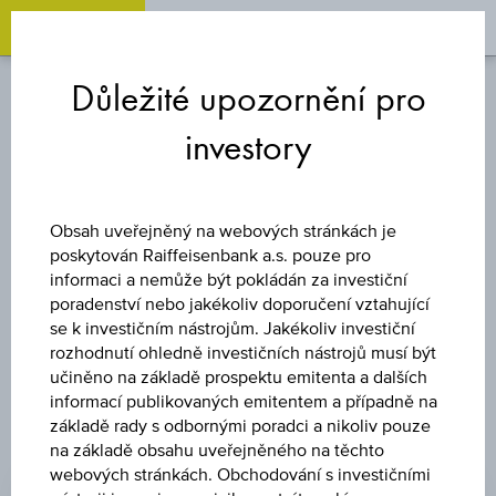
OPEN 
OP
Zum
Zu
Zur
Inhalt
den
Fußzeile
Důležité upozornění pro
springen
Quicklinks
springen
springen
investory
DLUHOPIS
ST. DLUHOPIS 5,3
Obsah uveřejněný na webových stránkách je
poskytován Raiffeisenbank a.s. pouze pro
19/09/35
informaci a nemůže být pokládán za investiční
poradenství nebo jakékoliv doporučení vztahující
se k investičním nástrojům. Jakékoliv investiční
rozhodnutí ohledně investičních nástrojů musí být
učiněno na základě prospektu emitenta a dalších
informací publikovaných emitentem a případně na
základě rady s odbornými poradci a nikoliv pouze
na základě obsahu uveřejněného na těchto
ZMĚNA
webových stránkách. Obchodování s investičními
-0,03
(-0,03 %)