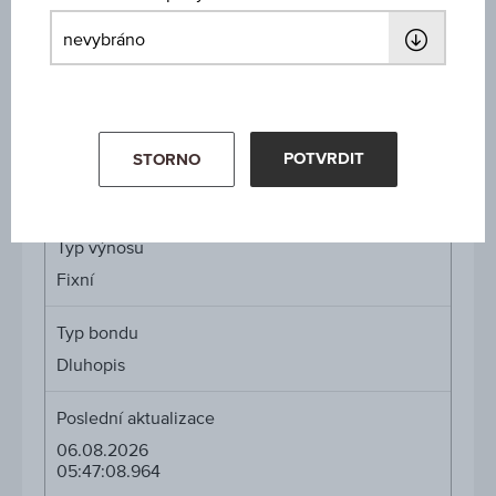
103,80 %
Prodej
103,95 %
POTVRDIT
STORNO
Změna %
-0,03 %
Typ výnosu
Fixní
Typ bondu
Dluhopis
Poslední aktualizace
06.08.2026
05:47:08.964