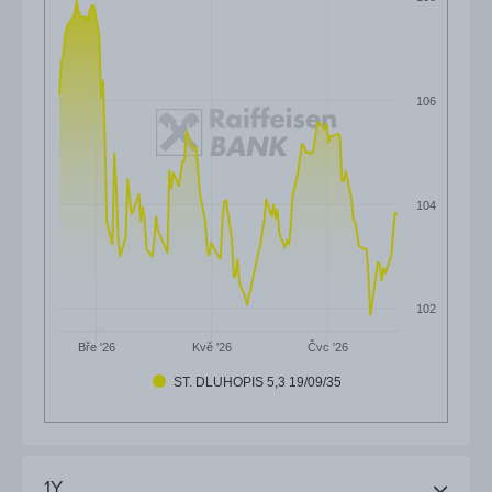
106
104
102
Čvc '26
Bře '26
Kvě '26
ST. DLUHOPIS 5,3 19/09/35
1Y