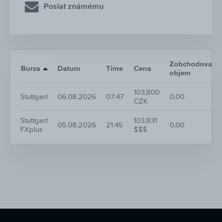
Poslat známému
Zobchodovaný
Burza
Datum
Time
Cena
objem
103,800
Stuttgart
06.08.2026
07:47
0,00
CZK
Stuttgart
103,831
05.08.2026
21:45
0,00
FXplus
$$$