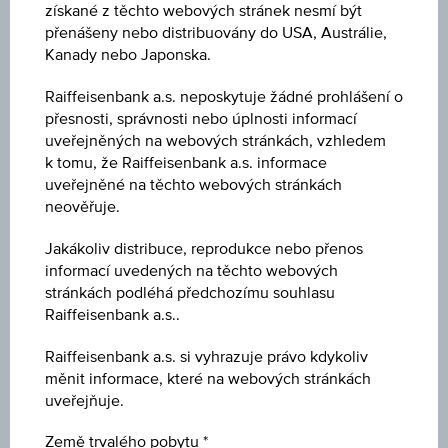
CZ0001007546
získané z těchto webových stránek nesmí být
přenášeny nebo distribuovány do USA, Austrálie,
Kanady nebo Japonska.
Název
St. Dluhopis 5,3 19/09/35
Raiffeisenbank a.s. neposkytuje žádné prohlášení o
přesnosti, správnosti nebo úplnosti informací
Emitent
uveřejněných na webových stránkách, vzhledem
Česká republika
k tomu, že Raiffeisenbank a.s. informace
uveřejněné na těchto webových stránkách
neověřuje.
Typ emitenta
Státní
Jakákoliv distribuce, reprodukce nebo přenos
informací uvedených na těchto webových
Měna
stránkách podléhá předchozímu souhlasu
Raiffeisenbank a.s..
CZK
Raiffeisenbank a.s. si vyhrazuje právo kdykoliv
Den splatnosti
měnit informace, které na webových stránkách
19.09.2035
uveřejňuje.
Nákup
Země trvalého pobytu