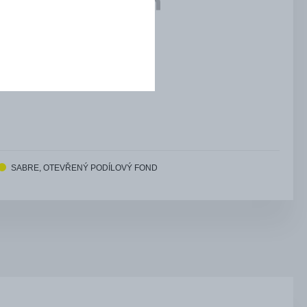
SABRE, OTEVŘENÝ PODÍLOVÝ FOND