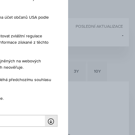
 na účet občanů USA podle
POSLEDNÍ AKTUALIZACE
-
tovat zvláštní regulace
Informace získané z těchto
eřejněných na webových
ch neověřuje.
6M
3M
1Y
3Y
10Y
dléhá předchozímu souhlasu
e.