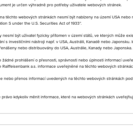
kument je určen výhradně pro potřeby uživatele webových stránek.
né na těchto webových stránkách nesmí být nabízeny na území USA nebo
on S under the U.S. Securities Act of 1933”.
MĚNA
-
y nesmí být uživatel fyzicky přítomen v území států, ve kterých může exis
í s investičními nástroji např. v USA, Austrálii, Kanadě nebo Japonsku. 
řenášeny nebo distribuovány do USA, Austrálie, Kanady nebo Japonska.
je žádné prohlášení o přesnosti, správnosti nebo úplnosti informací uv
e Raiffeisenbank a.s. informace uveřejněné na těchto webových stránká
1D
1M
ukce nebo přenos informací uvedených na těchto webových stránkách po
CZ0008476744
je právo kdykoliv měnit informace, které na webových stránkách uveřejňuj
re, otevřený podílový fond
CZK