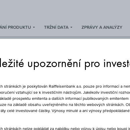
ÁNÍ PRODUKTU
TRŽNÍ DATA
ZPRÁVY A ANALÝZY
ežité upozornění pro inves
FOND
stránkách je poskytován Raiffeisenbank a.s. pouze pro informaci a nem
oručení vztahující se k investičním nástrojům. Jakékoliv investiční rozho
základě prospektu emitenta a dalších informací publikovaných emitentem 
ouze na základě obsahu uveřejněného na těchto webových stránkách. Ob
 OTEVŘENÝ PODÍLO
ztráty celé investované částky. Výnosy minulé a ani výnosy předpokláda
stránkách nelze pokládat za nabídku nebo výzvu k úpisu nebo koupi inv