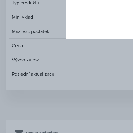
Typ produktu
Min. vklad
Max. vst. poplatek
Cena
Výkon za rok
Poslední aktualizace