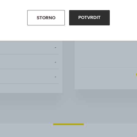
-
-
POTVRDIT
STORNO
-
-
-
-