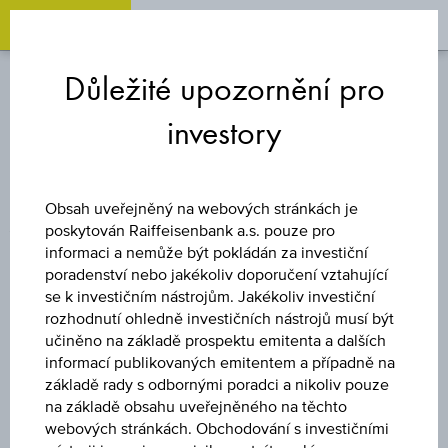
OPEN 
OP
Zum
Zu
Zur
Inhalt
den
Fußzeile
Důležité upozornění pro
springen
Quicklinks
springen
springen
investory
DLUHOPIS
ABBVIE INC 4.95%
Obsah uveřejněný na webových stránkách je
poskytován Raiffeisenbank a.s. pouze pro
SNR 15/03/31
informaci a nemůže být pokládán za investiční
poradenství nebo jakékoliv doporučení vztahující
se k investičním nástrojům. Jakékoliv investiční
USD1000
rozhodnutí ohledně investičních nástrojů musí být
učiněno na základě prospektu emitenta a dalších
informací publikovaných emitentem a případně na
základě rady s odbornými poradci a nikoliv pouze
na základě obsahu uveřejněného na těchto
webových stránkách. Obchodování s investičními