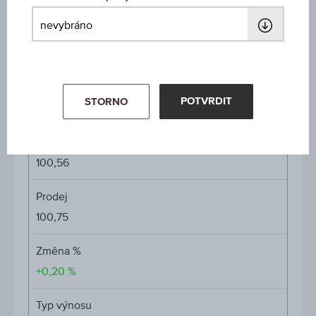
Den splatnosti
15.03.2031
Výnos do splatnosti
POTVRDIT
STORNO
4,85 %
Nákup
100,56
Prodej
100,75
Změna %
+0,20 %
Typ výnosu