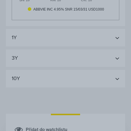
Bře '26
Kvě '26
ABBVIE INC 4.95% SNR 15/03/31 USD1000
1Y
3Y
10Y
Přidat do watchlistu