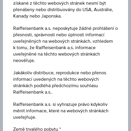
získané z těchto webových stránek nesmí být
přenášeny nebo distribuovány do USA, Austrálie,
ISIN
Kanady nebo Japonska.
US00287YDT38
Raiffeisenbank a.s. neposkytuje žádné prohlášení o
Emitent
přesnosti, správnosti nebo úplnosti informací
AbbVie Inc.
uveřejněných na webových stránkách, vzhledem
k tomu, že Raiffeisenbank a.s. informace
uveřejněné na těchto webových stránkách
Typ emitenta
neověřuje.
Společnosti
Jakákoliv distribuce, reprodukce nebo přenos
Krajina emitenta
informací uvedených na těchto webových
stránkách podléhá předchozímu souhlasu
USA
Raiffeisenbank a.s..
Výnos
Raiffeisenbank a.s. si vyhrazuje právo kdykoliv
4,95 %
měnit informace, které na webových stránkách
uveřejňuje.
Měna
Země trvalého pobytu
USD