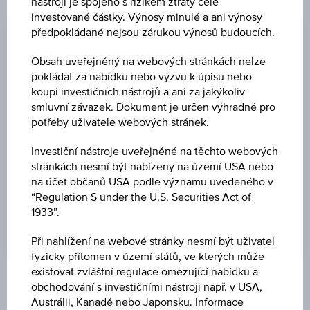
nástroji je spojeno s rizikem ztráty celé
ZMĚNA
investované částky. Výnosy minulé a ani výnosy
předpokládané nejsou zárukou výnosů budoucích.
+0,20
(+0,20 %)
Obsah uveřejněný na webových stránkách nelze
NÁKUP
pokládat za nabídku nebo výzvu k úpisu nebo
100,56 %
koupi investičních nástrojů a ani za jakýkoliv
smluvní závazek. Dokument je určen výhradně pro
PRODEJ
potřeby uživatele webových stránek.
100,75 %
Investiční nástroje uveřejněné na těchto webových
POSLEDNÍ AKTUALIZACE
stránkách nesmí být nabízeny na území USA nebo
na účet občanů USA podle významu uvedeného v
07.08.2026
19:46:05.760
“Regulation S under the U.S. Securities Act of
UTC
1933”.
Koordinovaný
světový
Při nahlížení na webové stránky nesmí být uživatel
čas
(UTC)
fyzicky přítomen v území států, ve kterých může
existovat zvláštní regulace omezující nabídku a
Tržní data
obchodování s investičními nástroji např. v USA,
Austrálii, Kanadě nebo Japonsku. Informace