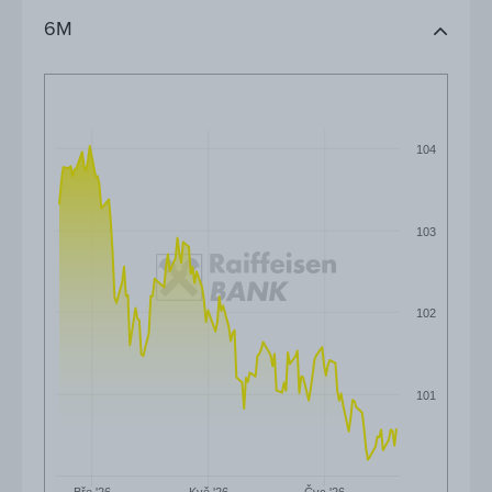
6M
104
103
102
101
Čvc '26