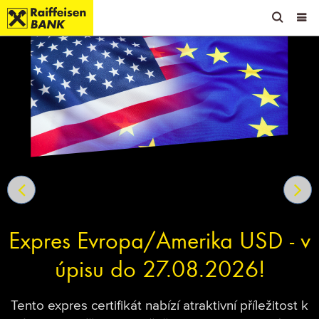
OPEN 
OP
Zum
Zu
Zur
Inhalt
den
Fußzeile
springen
Quicklinks
springen
springen
Expres Evropa/Amerika USD - v
úpisu do 27.08.2026!
Tento expres certifikát nabízí atraktivní příležitost k