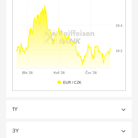
24.4
24.2
Čvc '26
Bře '26
Kvě '26
EUR / CZK
1Y
3Y