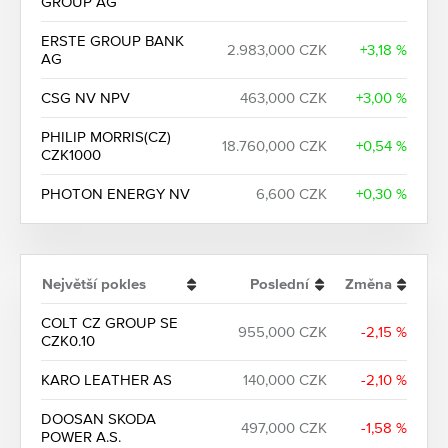
GROUP AG
ERSTE GROUP BANK
2.983,000 CZK
+3,18 %
AG
CSG NV NPV
463,000 CZK
+3,00 %
PHILIP MORRIS(CZ)
18.760,000 CZK
+0,54 %
CZK1000
PHOTON ENERGY NV
6,600 CZK
+0,30 %
Největší pokles
Poslední
Změna
COLT CZ GROUP SE
955,000 CZK
-2,15 %
CZK0.10
KARO LEATHER AS
140,000 CZK
-2,10 %
DOOSAN SKODA
497,000 CZK
-1,58 %
POWER A.S.