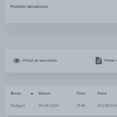
Poslední aktualizace
Přidat do watchlistu
Přidat 
Burza
Datum
Time
Cena
Stuttgart
06.08.2026
21:46
97,238 EU