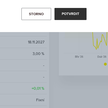
USA
POTVRDIT
STORNO
0,75 %
EUR
18.11.2027
3,00 %
Bře '26
Dub '26
-
-
+0,01 %
Fixní