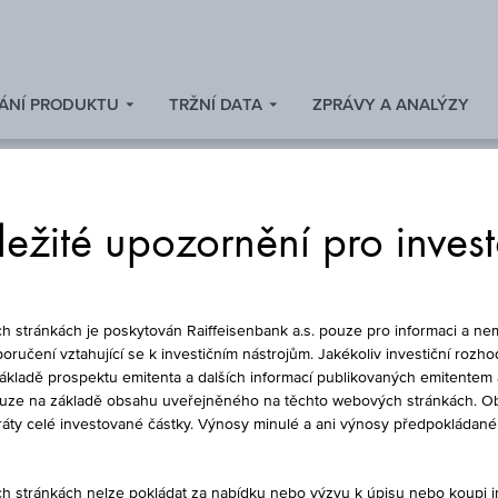
ÁNÍ PRODUKTU
TRŽNÍ DATA
ZPRÁVY A ANALÝZY
ežité upozornění pro inves
DLUHOPIS
stránkách je poskytován Raiffeisenbank a.s. pouze pro informaci a nem
oručení vztahující se k investičním nástrojům. Jakékoliv investiční rozho
základě prospektu emitenta a dalších informací publikovaných emitentem 
ouze na základě obsahu uveřejněného na těchto webových stránkách. Ob
C 0.75% SNR 18/11/
ztráty celé investované částky. Výnosy minulé a ani výnosy předpokláda
stránkách nelze pokládat za nabídku nebo výzvu k úpisu nebo koupi inv