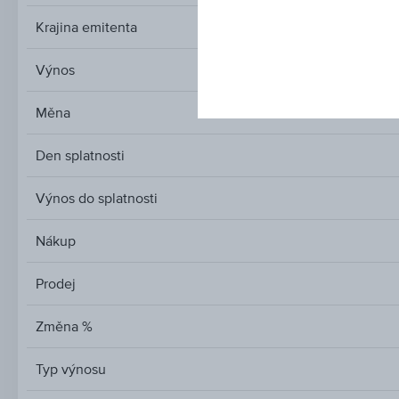
Krajina emitenta
Výnos
Měna
Den splatnosti
Výnos do splatnosti
Nákup
Prodej
Změna %
Typ výnosu