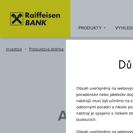
PRODUKTY
VYHLED
Zum
Zu
Zur
Inhalt
den
Fußzeile
springen
Quicklinks
springen
Investice
Produktová stránka
Dluhopis
springen
Důl
Obsah uveřejněný na webových 
poradenství nebo jakékoliv dop
nástrojů musí být učiněno na 
odbornými poradci a nikoliv p
ABBVIE IN
nástroji je spojeno s rizikem 
budoucích.
Obsah uveřejněný na webových 