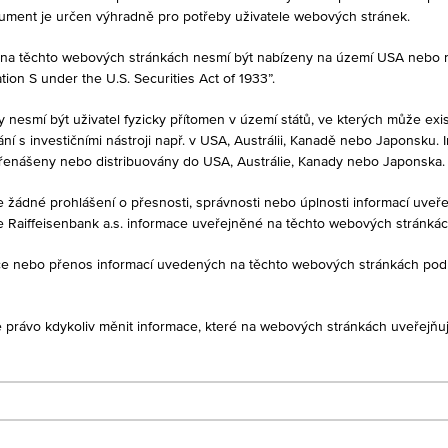
kument je určen výhradně pro potřeby uživatele webových stránek.
né na těchto webových stránkách nesmí být nabízeny na území USA nebo
on S under the U.S. Securities Act of 1933”.
PRODEJ
-
y nesmí být uživatel fyzicky přítomen v území států, ve kterých může exis
í s investičními nástroji např. v USA, Austrálii, Kanadě nebo Japonsku. 
řenášeny nebo distribuovány do USA, Austrálie, Kanady nebo Japonska.
je žádné prohlášení o přesnosti, správnosti nebo úplnosti informací uv
e Raiffeisenbank a.s. informace uveřejněné na těchto webových stránká
1D
1M
ukce nebo přenos informací uvedených na těchto webových stránkách po
je právo kdykoliv měnit informace, které na webových stránkách uveřejňuj
XS2055646918
AbbVie Inc.
Společnosti