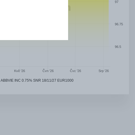
97
96.75
96.5
Čvn '26
Čvc '26
Kvě '26
Srp '26
ABBVIE INC 0.75% SNR 18/11/27 EUR1000