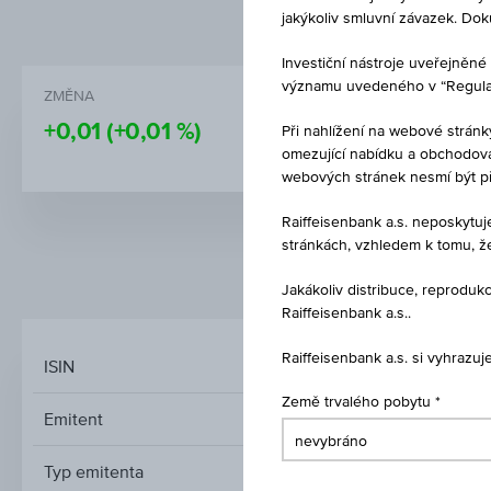
jakýkoliv smluvní závazek. Do
Investiční nástroje uveřejně
významu uvedeného v “Regulati
ZMĚNA
NÁKUP
+0,01
(+0,01 %)
-
Při nahlížení na webové stránk
omezující nabídku a obchodován
webových stránek nesmí být p
Raiffeisenbank a.s. neposkytu
stránkách, vzhledem k tomu, ž
TRŽNÍ DATA
Jakákoliv distribuce, reprod
Raiffeisenbank a.s..
Raiffeisenbank a.s. si vyhrazu
ISIN
Země trvalého pobytu
Emitent
Typ emitenta