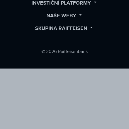
Facebook
LinkedIn
Twitter
OPEN
INVESTIČNÍ PLATFORMY
SUBMENU
OPEN
NAŠE WEBY
SUBMENU
OPEN
SKUPINA RAIFFEISEN
SUBMENU
© 2026 Raiffeisenbank