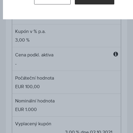
Cap
Cap
EUR 100,00
Kupón v % p.a.
3,00 %
Cena podkl. aktiva
Cena
-
podkl.
aktiva
Počáteční hodnota
EUR 100,00
Nominální hodnota
EUR 1.000
Vyplacený kupón
3,00 % dne 02.10.2021