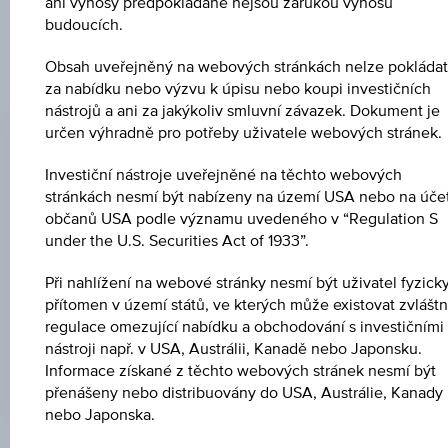
ani výnosy předpokládané nejsou zárukou výnosů
cenných papírů.
budoucích.
Obsah uveřejněný na webových stránkách nelze pokládat
za nabídku nebo výzvu k úpisu nebo koupi investičních
EMISNÍ CENA
nástrojů a ani za jakýkoliv smluvní závazek. Dokument je
100,00 %
určen výhradně pro potřeby uživatele webových stránek.
CENA PŘI SPLATNOSTI
Investiční nástroje uveřejněné na těchto webových
100,00 %
stránkách nesmí být nabízeny na území USA nebo na úče
občanů USA podle významu uvedeného v “Regulation S
DATUM EMISE
under the U.S. Securities Act of 1933”.
02.10.2020
Při nahlížení na webové stránky nesmí být uživatel fyzick
přítomen v území států, ve kterých může existovat zvláštn
DEN SPLATNOSTI
regulace omezující nabídku a obchodování s investičními
02.10.2025
nástroji např. v USA, Austrálii, Kanadě nebo Japonsku.
Informace získané z těchto webových stránek nesmí být
přenášeny nebo distribuovány do USA, Austrálie, Kanady
nebo Japonska.