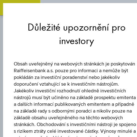
Zum
Zu
Zur
Inhalt
den
Fußzeile
Důležité upozornění pro
springen
Quicklinks
springen
springen
investory
BONUSOVÝ CERTIFIKÁT
3 % EUROPA/USA
Obsah uveřejněný na webových stránkách je poskytován
Raiffeisenbank a.s. pouze pro informaci a nemůže být
BONUS&SICHERHE
pokládán za investiční poradenství nebo jakékoliv
doporučení vztahující se k investičním nástrojům.
Jakékoliv investiční rozhodnutí ohledně investičních
2
nástrojů musí být učiněno na základě prospektu emitenta
a dalších informací publikovaných emitentem a případně
na základě rady s odbornými poradci a nikoliv pouze na
základě obsahu uveřejněného na těchto webových
Uveřejněné produktové informace jsou určeny čistě pro
stránkách. Obchodování s investičními nástroji je spojeno
investory, kteří již mají produkt ve svém portfoliu. Tyto údaje
s rizikem ztráty celé investované částky. Výnosy minulé a
neslouží jako doporučení ani jako nabídka k nákupu těchto