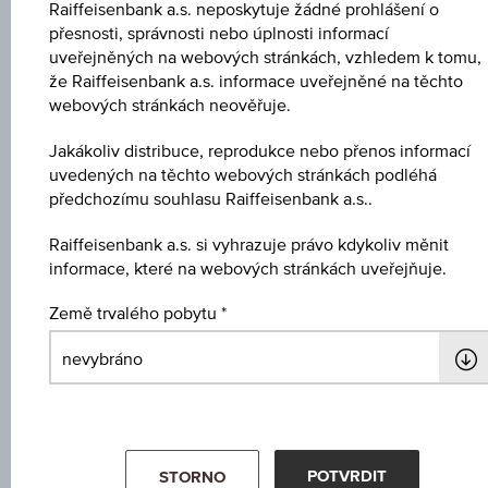
Raiffeisenbank a.s. neposkytuje žádné prohlášení o
Klíčové údaje
přesnosti, správnosti nebo úplnosti informací
uveřejněných na webových stránkách, vzhledem k tomu,
že Raiffeisenbank a.s. informace uveřejněné na těchto
Název
webových stránkách neověřuje.
3 % Europa/USA Bonus&Sicherheit 2
Jakákoliv distribuce, reprodukce nebo přenos informací
uvedených na těchto webových stránkách podléhá
ISIN / WKN
předchozímu souhlasu Raiffeisenbank a.s..
AT0000A2J4E7 / RC0Y69
Raiffeisenbank a.s. si vyhrazuje právo kdykoliv měnit
Podkladové aktivum
informace, které na webových stránkách uveřejňuje.
Worst of Basket
Země trvalého pobytu
Výše ochrany kapitálu
-
Míra participace
-
POTVRDIT
STORNO