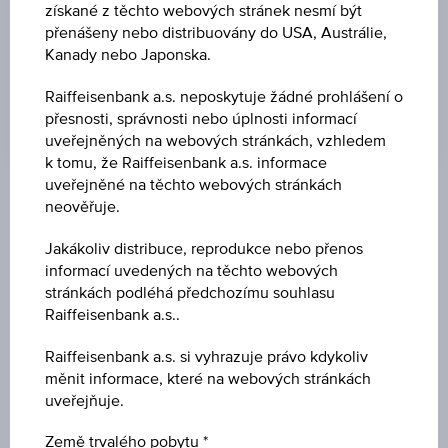
získané z těchto webových stránek nesmí být
-
přenášeny nebo distribuovány do USA, Austrálie,
ZMĚNA PODKLADOVÉHO AKTIVA
Kanady nebo Japonska.
-
Raiffeisenbank a.s. neposkytuje žádné prohlášení o
přesnosti, správnosti nebo úplnosti informací
uveřejněných na webových stránkách, vzhledem
k tomu, že Raiffeisenbank a.s. informace
uveřejněné na těchto webových stránkách
Klíčové údaje
neověřuje.
Jakákoliv distribuce, reprodukce nebo přenos
informací uvedených na těchto webových
Název
stránkách podléhá předchozímu souhlasu
Indexový / Participační certifikát na Gold Future
Raiffeisenbank a.s..
Raiffeisenbank a.s. si vyhrazuje právo kdykoliv
ISIN / WKN
měnit informace, které na webových stránkách
AT0000A2RVN9 / RC033E
uveřejňuje.
Podkladové aktivum
Země trvalého pobytu