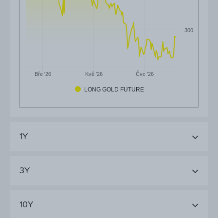
300
Čvc '26
Bře '26
Kvě '26
LONG GOLD FUTURE
1Y
3Y
10Y