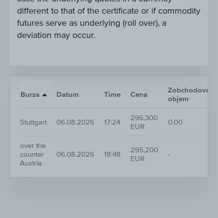
different to that of the certificate or if commodity
futures serve as underlying (roll over), a
deviation may occur.
Zobchodovaný
Burza
Datum
Time
Cena
objem
296,300
Stuttgart
06.08.2026
17:24
0,00
EUR
over the
295,200
counter
06.08.2026
18:48
-
EUR
Austria