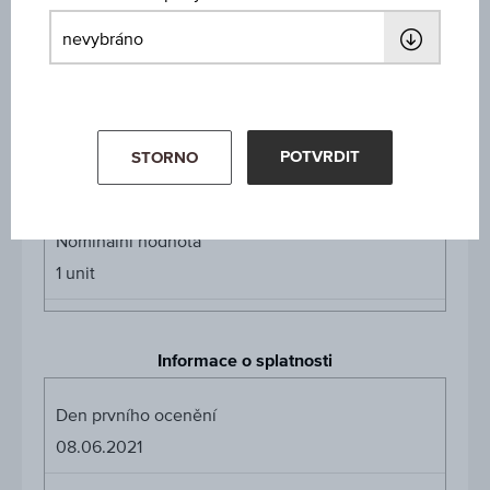
Gold Future
Cena podkl. aktiva
Cena
-
podkl.
aktiva
Počáteční hodnota
POTVRDIT
STORNO
EUR 1.894,40
Nominální hodnota
1
unit
Informace o splatnosti
Den prvního ocenění
08.06.2021