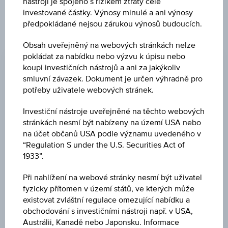
nástroji je spojeno s rizikem ztráty celé
investované částky. Výnosy minulé a ani výnosy
předpokládané nejsou zárukou výnosů budoucích.
ZMĚNA
Obsah uveřejněný na webových stránkách nelze
pokládat za nabídku nebo výzvu k úpisu nebo
-0,35
(-0,12 %)
koupi investičních nástrojů a ani za jakýkoliv
smluvní závazek. Dokument je určen výhradně pro
NÁKUP
potřeby uživatele webových stránek.
EUR 294,980
Investiční nástroje uveřejněné na těchto webových
PRODEJ
stránkách nesmí být nabízeny na území USA nebo
EUR 295,420
na účet občanů USA podle významu uvedeného v
“Regulation S under the U.S. Securities Act of
POSLEDNÍ AKTUALIZACE
1933”.
06.08.2026
16:48:31.170
Při nahlížení na webové stránky nesmí být uživatel
UTC
fyzicky přítomen v území států, ve kterých může
Koordinovaný
existovat zvláštní regulace omezující nabídku a
světový
obchodování s investičními nástroji např. v USA,
čas
CENA PODKL. AKTIVA
(UTC)
Austrálii, Kanadě nebo Japonsku. Informace