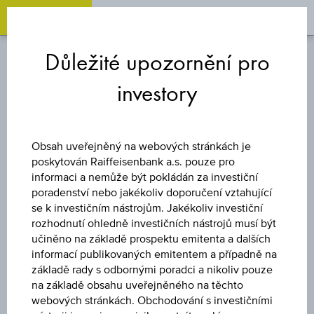
OPEN 
OP
Zum
Zu
Zur
Inhalt
den
Fußzeile
Důležité upozornění pro
springen
Quicklinks
springen
springen
investory
INDEXOVÝ /
PARTICIPAČNÍ CERTIFIKÁT
Obsah uveřejněný na webových stránkách je
poskytován Raiffeisenbank a.s. pouze pro
LONG GOLD
informaci a nemůže být pokládán za investiční
poradenství nebo jakékoliv doporučení vztahující
FUTURE
se k investičním nástrojům. Jakékoliv investiční
rozhodnutí ohledně investičních nástrojů musí být
učiněno na základě prospektu emitenta a dalších
informací publikovaných emitentem a případně na
Uveřejněné produktové informace jsou určeny čistě pro
základě rady s odbornými poradci a nikoliv pouze
investory, kteří již mají produkt ve svém portfoliu. Tyto údaje
na základě obsahu uveřejněného na těchto
neslouží jako doporučení ani jako nabídka k nákupu těchto
webových stránkách. Obchodování s investičními
cenných papírů.