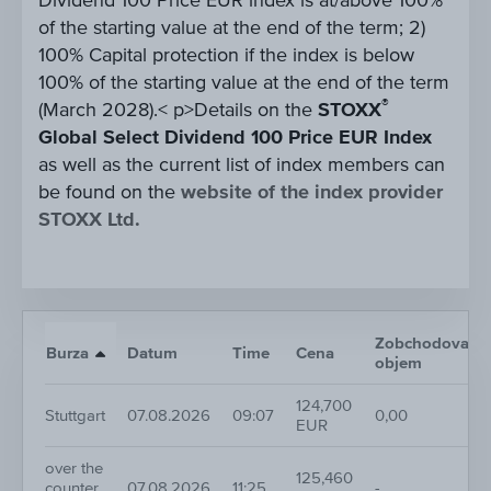
Dividend 100 Price EUR index is at/above 100%
of the starting value at the end of the term; 2)
100% Capital protection if the index is below
100% of the starting value at the end of the term
®
(March 2028).< p>Details on the
STOXX
Global Select Dividend 100 Price EUR Index
as well as the current list of index members can
be found on the
website of the index provider
STOXX Ltd.
Zobchodovaný
Burza
Datum
Time
Cena
objem
124,700
Stuttgart
07.08.2026
09:07
0,00
EUR
over the
125,460
counter
07.08.2026
11:25
-