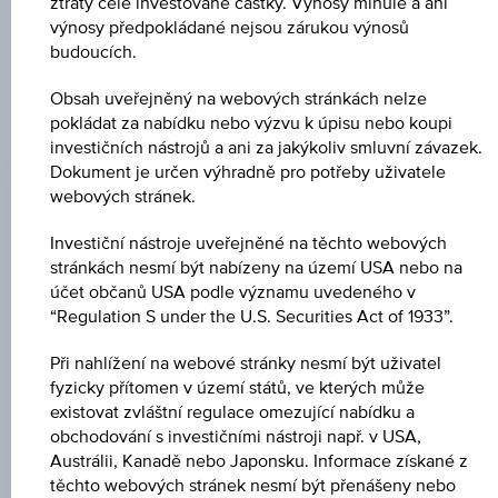
ztráty celé investované částky. Výnosy minulé a ani
neslouží jako doporučení ani jako nabídka k nákupu těchto
výnosy předpokládané nejsou zárukou výnosů
cenných papírů.
budoucích.
Obsah uveřejněný na webových stránkách nelze
pokládat za nabídku nebo výzvu k úpisu nebo koupi
ZMĚNA
investičních nástrojů a ani za jakýkoliv smluvní závazek.
Dokument je určen výhradně pro potřeby uživatele
+0,02
(+0,02 %)
webových stránek.
NÁKUP
Investiční nástroje uveřejněné na těchto webových
124,71 %
stránkách nesmí být nabízeny na území USA nebo na
účet občanů USA podle významu uvedeného v
PRODEJ
“Regulation S under the U.S. Securities Act of 1933”.
126,21 %
Při nahlížení na webové stránky nesmí být uživatel
POSLEDNÍ AKTUALIZACE
fyzicky přítomen v území států, ve kterých může
existovat zvláštní regulace omezující nabídku a
07.08.2026
09:25:28.055
obchodování s investičními nástroji např. v USA,
UTC
Austrálii, Kanadě nebo Japonsku. Informace získané z
Koordinovaný
těchto webových stránek nesmí být přenášeny nebo
světový