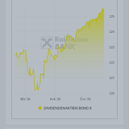
125
124
123
122
121
120
Čvc '26
Bře '26
Kvě '26
DIVIDENDENAKTIEN BOND 8