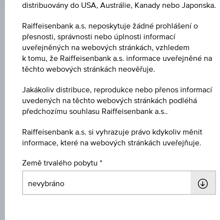
distribuovány do USA, Austrálie, Kanady nebo Japonska.
čas
(UTC)
Raiffeisenbank a.s. neposkytuje žádné prohlášení o
Klíčové údaje
přesnosti, správnosti nebo úplnosti informací
uveřejněných na webových stránkách, vzhledem
k tomu, že Raiffeisenbank a.s. informace uveřejněné na
těchto webových stránkách neověřuje.
Název
Dividendenaktien Bond 8
Jakákoliv distribuce, reprodukce nebo přenos informací
uvedených na těchto webových stránkách podléhá
ISIN / WKN
předchozímu souhlasu Raiffeisenbank a.s..
AT0000A32S94 / RC08TW
Raiffeisenbank a.s. si vyhrazuje právo kdykoliv měnit
informace, které na webových stránkách uveřejňuje.
Podkladové aktivum
STOXX® Global Select Dividend 100 EUR Price
Země trvalého pobytu
Index
Výše ochrany kapitálu
100 %