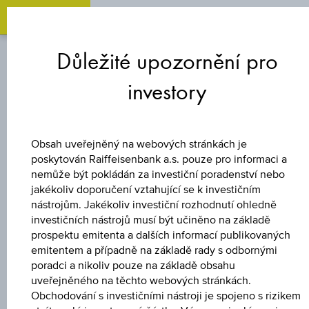
O
Zum
Zu
Zur
Inhalt
den
Fußzeile
Důležité upozornění pro
springen
Quicklinks
springen
springen
investory
CERTIFIKÁT S
KAPITÁLOVOU
Obsah uveřejněný na webových stránkách je
OCHRANOU
poskytován Raiffeisenbank a.s. pouze pro informaci a
nemůže být pokládán za investiční poradenství nebo
jakékoliv doporučení vztahující se k investičním
DIVIDENDENAKTI
nástrojům. Jakékoliv investiční rozhodnutí ohledně
investičních nástrojů musí být učiněno na základě
BOND 8
prospektu emitenta a dalších informací publikovaných
emitentem a případně na základě rady s odbornými
poradci a nikoliv pouze na základě obsahu
uveřejněného na těchto webových stránkách.
Uveřejněné produktové informace jsou určeny čistě pro
Obchodování s investičními nástroji je spojeno s rizikem
investory, kteří již mají produkt ve svém portfoliu. Tyto údaje