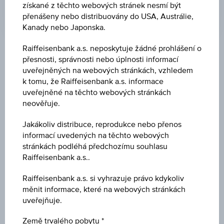
získané z těchto webových stránek nesmí být
přenášeny nebo distribuovány do USA, Austrálie,
Kanady nebo Japonska.
Raiffeisenbank a.s. neposkytuje žádné prohlášení o
Klíčové údaje
přesnosti, správnosti nebo úplnosti informací
uveřejněných na webových stránkách, vzhledem
k tomu, že Raiffeisenbank a.s. informace
uveřejněné na těchto webových stránkách
Název
neověřuje.
10 % US-Technologie Plus Aktienanleihe 2
Jakákoliv distribuce, reprodukce nebo přenos
ISIN / WKN
informací uvedených na těchto webových
stránkách podléhá předchozímu souhlasu
AT0000A39GF9 / RC1CCJ
Raiffeisenbank a.s..
Podkladové aktivum
Raiffeisenbank a.s. si vyhrazuje právo kdykoliv
Worst of Basket
měnit informace, které na webových stránkách
uveřejňuje.
Výše ochrany kapitálu
Země trvalého pobytu
-