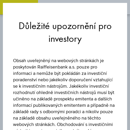
OPEN 
OP
Zum
Zu
Zur
Inhalt
den
Fußzeile
Důležité upozornění pro
springen
Quicklinks
springen
springen
investory
REVERZNĚ KONVERTIBILNÍ
DLUHOPIS
Obsah uveřejněný na webových stránkách je
poskytován Raiffeisenbank a.s. pouze pro
10 % US-
informaci a nemůže být pokládán za investiční
poradenství nebo jakékoliv doporučení vztahující
TECHNOLOGIE
se k investičním nástrojům. Jakékoliv investiční
rozhodnutí ohledně investičních nástrojů musí být
učiněno na základě prospektu emitenta a dalších
PLUS
informací publikovaných emitentem a případně na
základě rady s odbornými poradci a nikoliv pouze
AKTIENANLEIHE 2
na základě obsahu uveřejněného na těchto
webových stránkách. Obchodování s investičními