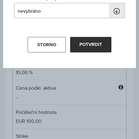
Míra participace
-
Cap
POTVRDIT
STORNO
Cap
neomezené
Kupón v % p.a.
10,00 %
Cena podkl. aktiva
Cena
-
podkl.
aktiva
Počáteční hodnota
EUR 100,00
Strike