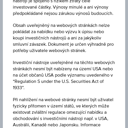
nástroji je spojeno s rizikem ztráty celé
investované částky. Výnosy minulé a ani výnosy
Uveřejněné produktové informace jsou určeny čistě pro
předpokládané nejsou zárukou výnosů budoucích.
investory, kteří již mají produkt ve svém portfoliu. Tyto údaje
neslouží jako doporučení ani jako nabídka k nákupu těchto
Obsah uveřejněný na webových stránkách nelze
cenných papírů.
pokládat za nabídku nebo výzvu k úpisu nebo
koupi investičních nástrojů a ani za jakýkoliv
smluvní závazek. Dokument je určen výhradně pro
potřeby uživatele webových stránek.
EMISNÍ CENA
Investiční nástroje uveřejněné na těchto webových
100,00 %
stránkách nesmí být nabízeny na území USA nebo
na účet občanů USA podle významu uvedeného v
CENA PŘI SPLATNOSTI
“Regulation S under the U.S. Securities Act of
100,00 %
1933”.
DATUM EMISE
Při nahlížení na webové stránky nesmí být uživatel
14.02.2024
fyzicky přítomen v území států, ve kterých může
existovat zvláštní regulace omezující nabídku a
DEN SPLATNOSTI
obchodování s investičními nástroji např. v USA,
Austrálii, Kanadě nebo Japonsku. Informace
13.02.2026