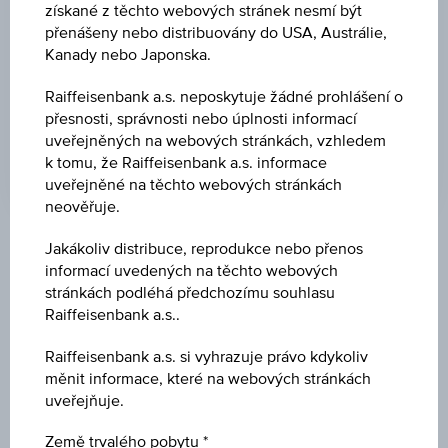
získané z těchto webových stránek nesmí být
BARIÉRA VZDÁL.
přenášeny nebo distribuovány do USA, Austrálie,
Kanady nebo Japonska.
45,14 %
Raiffeisenbank a.s. neposkytuje žádné prohlášení o
PÁKA
přesnosti, správnosti nebo úplnosti informací
2,05
uveřejněných na webových stránkách, vzhledem
k tomu, že Raiffeisenbank a.s. informace
uveřejněné na těchto webových stránkách
neověřuje.
Jakákoliv distribuce, reprodukce nebo přenos
Klíčové údaje
informací uvedených na těchto webových
stránkách podléhá předchozímu souhlasu
Raiffeisenbank a.s..
Název
Turbo certifikát Allianz SE
Raiffeisenbank a.s. si vyhrazuje právo kdykoliv
měnit informace, které na webových stránkách
uveřejňuje.
ISIN / WKN
AT0000A3EQR6 / RC1FAF
Země trvalého pobytu