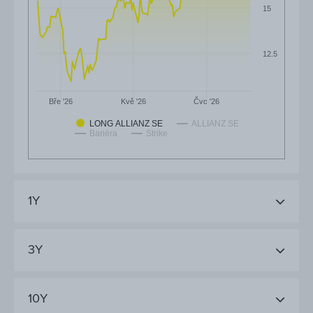
15
12.5
Čvc '26
Bře '26
Kvě '26
LONG ALLIANZ SE
ALLIANZ SE
Bariéra
Strike
1Y
3Y
10Y