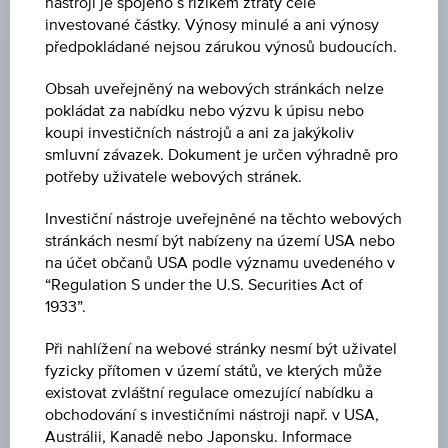
nástroji je spojeno s rizikem ztráty celé
+0,41
(+1,94 %)
investované částky. Výnosy minulé a ani výnosy
předpokládané nejsou zárukou výnosů budoucích.
NÁKUP
EUR 21,520
Obsah uveřejněný na webových stránkách nelze
pokládat za nabídku nebo výzvu k úpisu nebo
PRODEJ
koupi investičních nástrojů a ani za jakýkoliv
smluvní závazek. Dokument je určen výhradně pro
EUR 21,540
potřeby uživatele webových stránek.
POSLEDNÍ AKTUALIZACE
Investiční nástroje uveřejněné na těchto webových
06.08.2026
stránkách nesmí být nabízeny na území USA nebo
18:00:00.440
UTC
na účet občanů USA podle významu uvedeného v
Koordinovaný
“Regulation S under the U.S. Securities Act of
světový
1933”.
čas
CENA PODKL. AKTIVA
(UTC)
Při nahlížení na webové stránky nesmí být uživatel
441,80
(+1,03 %)
fyzicky přítomen v území států, ve kterých může
existovat zvláštní regulace omezující nabídku a
BARIÉRA
obchodování s investičními nástroji např. v USA,
EUR 242,36
Austrálii, Kanadě nebo Japonsku. Informace