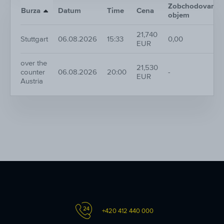
Zobchodovaný
Burza
Datum
Time
Cena
objem
21,740
Stuttgart
06.08.2026
15:33
0,00
EUR
over the
21,530
counter
06.08.2026
20:00
-
EUR
Austria
+420 412 440 000