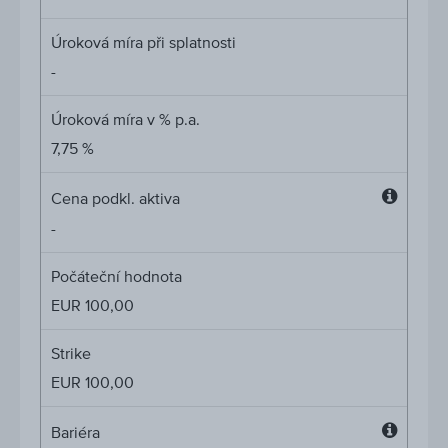
Úroková míra při splatnosti
-
Úroková míra v % p.a.
7,75 %
Cena podkl. aktiva
Cena
-
podkl.
aktiva
Počáteční hodnota
EUR 100,00
Strike
EUR 100,00
Bariéra