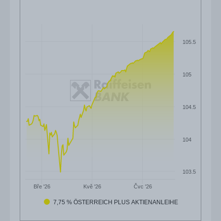
105.5
105
104.5
104
103.5
Čvc '26
Bře '26
Kvě '26
7,75 % ÖSTERREICH PLUS AKTIENANLEIHE