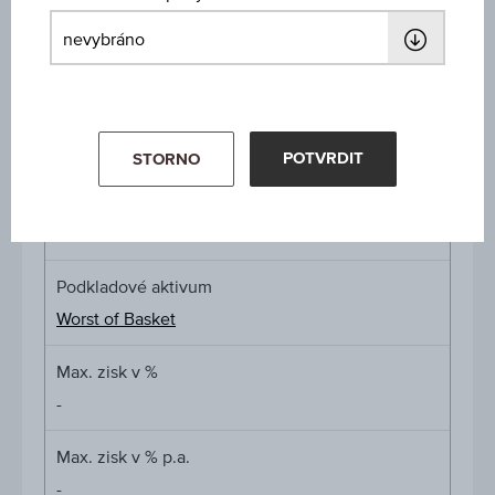
Klíčové údaje
Název
Reverzně konvertibilní dluhopis na Worst of
Basket
POTVRDIT
STORNO
ISIN / WKN
AT0000A3GA79 / RC1GBQ
Podkladové aktivum
Worst of Basket
Max. zisk v %
-
Max. zisk v % p.a.
-