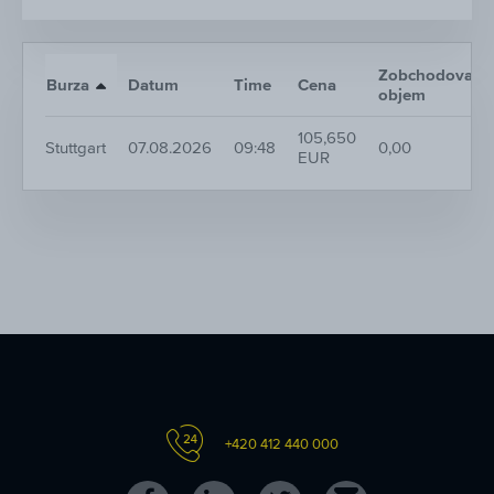
Zobchodovaný
Burza
Datum
Time
Cena
objem
105,650
Stuttgart
07.08.2026
09:48
0,00
EUR
+420 412 440 000