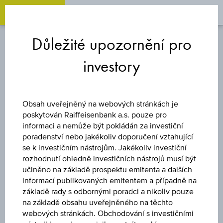
OPEN 
OP
Zum
Zu
Zur
Inhalt
den
Fußzeile
Důležité upozornění pro
springen
Quicklinks
springen
springen
investory
REVERZNĚ KONVERTIBILNÍ
DLUHOPIS
Obsah uveřejněný na webových stránkách je
poskytován Raiffeisenbank a.s. pouze pro
7,75 %
informaci a nemůže být pokládán za investiční
poradenství nebo jakékoliv doporučení vztahující
ÖSTERREICH
se k investičním nástrojům. Jakékoliv investiční
rozhodnutí ohledně investičních nástrojů musí být
učiněno na základě prospektu emitenta a dalších
PLUS
informací publikovaných emitentem a případně na
základě rady s odbornými poradci a nikoliv pouze
AKTIENANLEIHE
na základě obsahu uveřejněného na těchto
webových stránkách. Obchodování s investičními