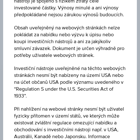
nástroji je spojeno s rizikem ztráty celé
investované částky. Výnosy minulé a ani výnosy
Uveřejněné produktové informace jsou určeny čistě pro
předpokládané nejsou zárukou výnosů budoucích.
investory, kteří již mají produkt ve svém portfoliu. Tyto údaje
neslouží jako doporučení ani jako nabídka k nákupu těchto
Obsah uveřejněný na webových stránkách nelze
cenných papírů.
pokládat za nabídku nebo výzvu k úpisu nebo
koupi investičních nástrojů a ani za jakýkoliv
smluvní závazek. Dokument je určen výhradně pro
potřeby uživatele webových stránek.
ZMĚNA
Investiční nástroje uveřejněné na těchto webových
+0,01
(+0,01 %)
stránkách nesmí být nabízeny na území USA nebo
na účet občanů USA podle významu uvedeného v
NÁKUP
“Regulation S under the U.S. Securities Act of
-
1933”.
PRODEJ
Při nahlížení na webové stránky nesmí být uživatel
-
fyzicky přítomen v území států, ve kterých může
existovat zvláštní regulace omezující nabídku a
POSLEDNÍ AKTUALIZACE
obchodování s investičními nástroji např. v USA,
Austrálii, Kanadě nebo Japonsku. Informace
07.08.2026