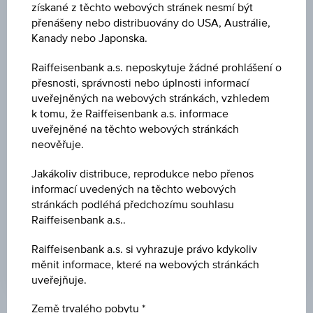
07:48:52.363
získané z těchto webových stránek nesmí být
UTC
přenášeny nebo distribuovány do USA, Austrálie,
Koordinovaný
Kanady nebo Japonska.
světový
čas
BARIÉRA
Raiffeisenbank a.s. neposkytuje žádné prohlášení o
(UTC)
přesnosti, správnosti nebo úplnosti informací
EUR 60,00
uveřejněných na webových stránkách, vzhledem
k tomu, že Raiffeisenbank a.s. informace
STRIKE
uveřejněné na těchto webových stránkách
EUR 100,00
neověřuje.
MAXIMÁLNÍ ZISK P.A.
Jakákoliv distribuce, reprodukce nebo přenos
-
informací uvedených na těchto webových
stránkách podléhá předchozímu souhlasu
ÚROKOVÁ MÍRA V % P.A.
Raiffeisenbank a.s..
7,75 %
Raiffeisenbank a.s. si vyhrazuje právo kdykoliv
měnit informace, které na webových stránkách
uveřejňuje.
Země trvalého pobytu