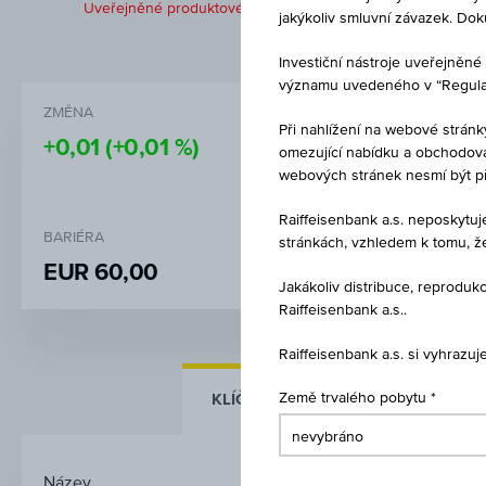
Uveřejněné produktové informace jsou určeny čistě pro inves
jakýkoliv smluvní závazek. Do
Investiční nástroje uveřejně
významu uvedeného v “Regulati
ZMĚNA
NÁKUP
Při nahlížení na webové stránk
+0,01
(+0,01 %)
-
omezující nabídku a obchodován
webových stránek nesmí být p
Raiffeisenbank a.s. neposkytu
BARIÉRA
STRIKE
stránkách, vzhledem k tomu, ž
EUR 60,00
EUR 100
Jakákoliv distribuce, reprod
Raiffeisenbank a.s..
Raiffeisenbank a.s. si vyhrazu
KLÍČOVÉ ÚDAJE
Země trvalého pobytu
ZÁKLADNÍ Ú
Název
Reverzně konvertibilní d