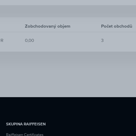
Zobchodovaný objem
Počet obchodů
UR
0,00
3
SKUPINA RAIFFEISEN
Raiffeisen Certificates