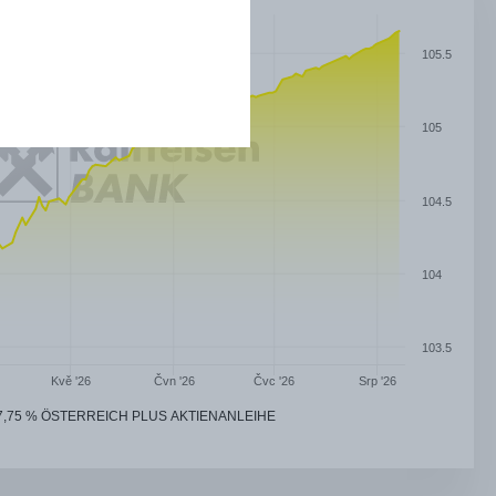
105.5
105
104.5
104
103.5
Čvn '26
Čvc '26
Kvě '26
Srp '26
7,75 % ÖSTERREICH PLUS AKTIENANLEIHE