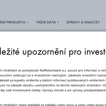
ÁNÍ PRODUKTU
TRŽNÍ DATA
ZPRÁVY A ANALÝZY
ežité upozornění pro inves
Ě KONVERTIBILNÍ 
stránkách je poskytován Raiffeisenbank a.s. pouze pro informaci a nem
oručení vztahující se k investičním nástrojům. Jakékoliv investiční rozho
základě prospektu emitenta a dalších informací publikovaných emitentem 
ouze na základě obsahu uveřejněného na těchto webových stránkách. Ob
TERREICH PLUS AKT
ztráty celé investované částky. Výnosy minulé a ani výnosy předpokláda
stránkách nelze pokládat za nabídku nebo výzvu k úpisu nebo koupi inv