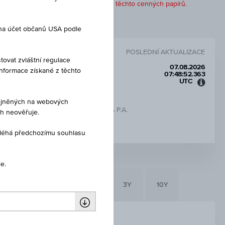
 doporučení ani jako nabídka k nákupu těchto cenných papírů.
 na účet občanů USA podle
POSLEDNÍ AKTUALIZACE
tovat zvláštní regulace
07.08.2026
Informace získané z těchto
07:48:52.363
UTC
Koord
světo
eřejněných na webových
čas
ÚROKOVÁ MÍRA V % P.A.
ch neověřuje.
(UTC)
7,75 %
dléhá předchozímu souhlasu
e.
6M
3M
1Y
3Y
10Y