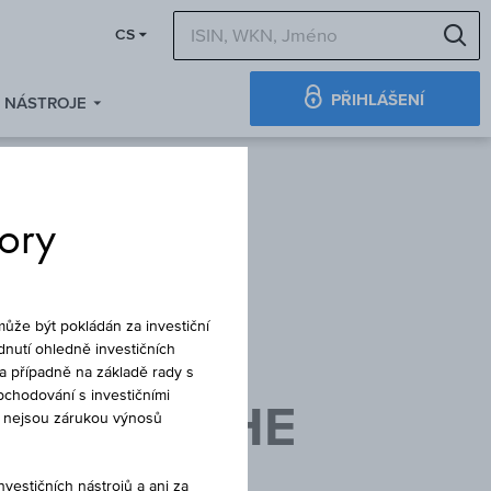
H
CS
PŘIHLÁŠENÍ
NÁSTROJE
tory
DLUHOPIS
ůže být pokládán za investiční
dnutí ohledně investičních
a případně na základě rady s
chodování s investičními
IENANLEIHE
né nejsou zárukou výnosů
estičních nástrojů a ani za