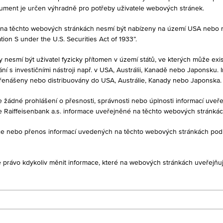
tory, kteří již mají produkt ve svém portfoliu. Tyto údaje neslouží jako
kument je určen výhradně pro potřeby uživatele webových stránek.
né na těchto webových stránkách nesmí být nabízeny na území USA nebo
on S under the U.S. Securities Act of 1933”.
PRODEJ
y nesmí být uživatel fyzicky přítomen v území států, ve kterých může exis
-
í s investičními nástroji např. v USA, Austrálii, Kanadě nebo Japonsku. 
řenášeny nebo distribuovány do USA, Austrálie, Kanady nebo Japonska.
je žádné prohlášení o přesnosti, správnosti nebo úplnosti informací uv
MAXIMÁLNÍ ZISK P.A.
e Raiffeisenbank a.s. informace uveřejněné na těchto webových stránká
,00
-
ukce nebo přenos informací uvedených na těchto webových stránkách po
je právo kdykoliv měnit informace, které na webových stránkách uveřejňuj
DAJE
1D
1M
luhopis na Worst of Basket