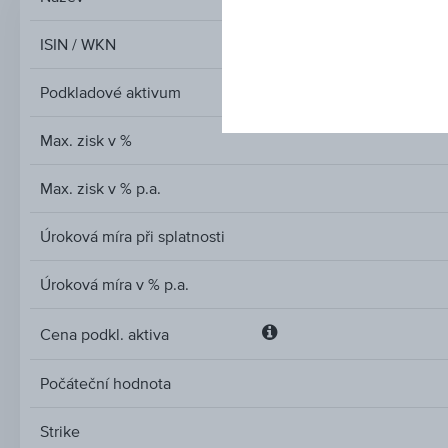
ISIN / WKN
Podkladové aktivum
Max. zisk v %
Max. zisk v % p.a.
Úroková míra při splatnosti
Úroková míra v % p.a.
Cena podkl. aktiva
Cena
podkl.
Počáteční hodnota
aktiva
Strike