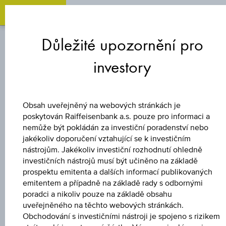
O
Zum
Zu
Zur
Inhalt
den
Fußzeile
Důležité upozornění pro
springen
Quicklinks
springen
springen
investory
CERTIFIKÁT S
KAPITÁLOVOU
Obsah uveřejněný na webových stránkách je
OCHRANOU
poskytován Raiffeisenbank a.s. pouze pro informaci a
nemůže být pokládán za investiční poradenství nebo
jakékoliv doporučení vztahující se k investičním
DIVIDENDENAKTI
nástrojům. Jakékoliv investiční rozhodnutí ohledně
investičních nástrojů musí být učiněno na základě
BOND 15
prospektu emitenta a dalších informací publikovaných
emitentem a případně na základě rady s odbornými
poradci a nikoliv pouze na základě obsahu
uveřejněného na těchto webových stránkách.
Uveřejněné produktové informace jsou určeny čistě pro
Obchodování s investičními nástroji je spojeno s rizikem
investory, kteří již mají produkt ve svém portfoliu. Tyto údaje