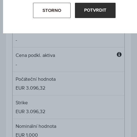
Míra participace
POTVRDIT
STORNO
-
Cap
Cap
-
Cena podkl. aktiva
Cena
-
podkl.
aktiva
Počáteční hodnota
EUR 3.096,32
Strike
EUR 3.096,32
Nominální hodnota
EUR 1.000