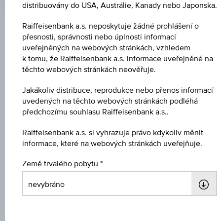
distribuovány do USA, Austrálie, Kanady nebo Japonska.
čas
(UTC)
Raiffeisenbank a.s. neposkytuje žádné prohlášení o
Klíčové údaje
přesnosti, správnosti nebo úplnosti informací
uveřejněných na webových stránkách, vzhledem
k tomu, že Raiffeisenbank a.s. informace uveřejněné na
těchto webových stránkách neověřuje.
Název
Dividendenaktien Bond 15
Jakákoliv distribuce, reprodukce nebo přenos informací
uvedených na těchto webových stránkách podléhá
ISIN / WKN
předchozímu souhlasu Raiffeisenbank a.s..
AT0000A3L6W9 / RC1HW2
Raiffeisenbank a.s. si vyhrazuje právo kdykoliv měnit
informace, které na webových stránkách uveřejňuje.
Podkladové aktivum
STOXX® Global Select Dividend 100 EUR Price
Země trvalého pobytu
Index
Výše ochrany kapitálu
100 %