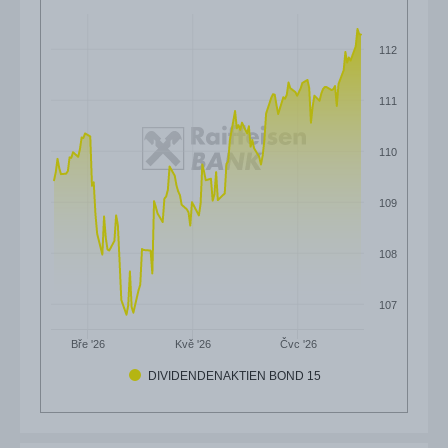
112
111
110
109
108
107
Čvc '26
Bře '26
Kvě '26
DIVIDENDENAKTIEN BOND 15