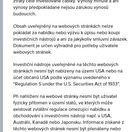
ztráty celé investované částky. Výnosy minulé a ani
neslouží jako doporučení ani jako nabídka k nákupu těchto
výnosy předpokládané nejsou zárukou výnosů
cenných papírů.
budoucích.
Obsah uveřejněný na webových stránkách nelze
pokládat za nabídku nebo výzvu k úpisu nebo koupi
ZMĚNA
investičních nástrojů a ani za jakýkoliv smluvní závazek.
Dokument je určen výhradně pro potřeby uživatele
-0,01
(-0,01 %)
webových stránek.
NÁKUP
Investiční nástroje uveřejněné na těchto webových
111,54 %
stránkách nesmí být nabízeny na území USA nebo na
účet občanů USA podle významu uvedeného v
PRODEJ
“Regulation S under the U.S. Securities Act of 1933”.
113,04 %
Při nahlížení na webové stránky nesmí být uživatel
POSLEDNÍ AKTUALIZACE
fyzicky přítomen v území států, ve kterých může
existovat zvláštní regulace omezující nabídku a
06.08.2026
18:00:00.949
obchodování s investičními nástroji např. v USA,
UTC
Austrálii, Kanadě nebo Japonsku. Informace získané z
Koordinovaný
těchto webových stránek nesmí být přenášeny nebo
světový