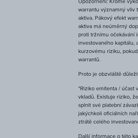
Upozornění: Kromě výko
warrantu významný vliv t
aktiva. Pákový efekt wa
aktiva má neúměrný dop
proti tržnímu očekávání 
investovaného kapitálu, a
kurzovému riziku, poku
warrantů.
Proto je obzvláště důleži
"Riziko emitenta / účast 
vkladů. Existuje riziko,
splnit své platební záva
jakýchkoli oficiálních nař
ztrátě celého investovan
Další informace o této k