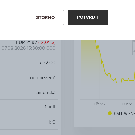
AT0000A3PUZ7 / RC1KCA
POTVRDIT
STORNO
Wienerberger AG
EUR 21,92
(-2,01 %)
07.08.2026 15:30:00.000
EUR 32,00
neomezené
americká
Bře '26
Dub '26
1
unit
CALL WIEN
1:10