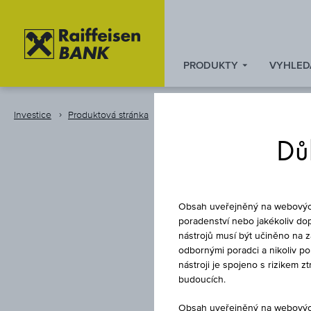
PRODUKTY
VYHLED
Zum
Zu
Zur
Inhalt
den
Fußzeile
springen
Quicklinks
springen
Investice
Produktová stránka
Certifikát
springen
Důl
Obsah uveřejněný na webových 
poradenství nebo jakékoliv dop
nástrojů musí být učiněno na 
odbornými poradci a nikoliv p
CA
nástroji je spojeno s rizikem 
budoucích.
Obsah uveřejněný na webových 