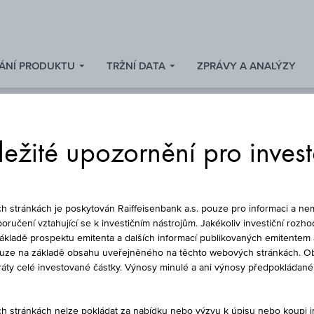
ÁNÍ PRODUKTU
TRŽNÍ DATA
ZPRÁVY A ANALÝZY
ežité upozornění pro inves
WARRANT
stránkách je poskytován Raiffeisenbank a.s. pouze pro informaci a nem
oručení vztahující se k investičním nástrojům. Jakékoliv investiční rozho
základě prospektu emitenta a dalších informací publikovaných emitentem 
ouze na základě obsahu uveřejněného na těchto webových stránkách. Ob
LL WIENERBERGER
ztráty celé investované částky. Výnosy minulé a ani výnosy předpokláda
stránkách nelze pokládat za nabídku nebo výzvu k úpisu nebo koupi inv