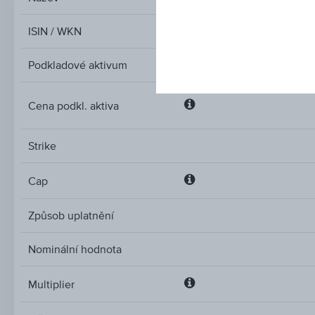
ISIN / WKN
Podkladové aktivum
Cena podkl. aktiva
Cena
podkl.
Strike
aktiva
Cap
Cap
Způsob uplatnění
Nominální hodnota
Multiplier
Multiplier