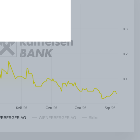
0.3
0.2
0.1
Čvn '26
Čvc '26
Kvě '26
Srp '26
ERBERGER AG
WIENERBERGER AG
Strike