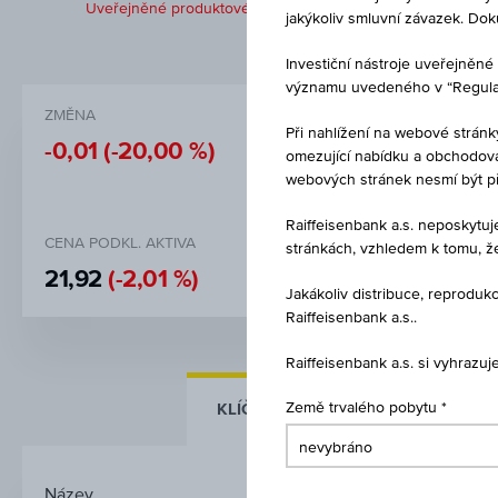
Uveřejněné produktové informace jsou určeny čistě pro inves
jakýkoliv smluvní závazek. Do
Investiční nástroje uveřejně
významu uvedeného v “Regulati
ZMĚNA
NÁKUP
Při nahlížení na webové stránk
-0,01
(-20,00 %)
EUR 0,0
omezující nabídku a obchodován
webových stránek nesmí být p
Raiffeisenbank a.s. neposkytu
CENA PODKL. AKTIVA
STRIKE
stránkách, vzhledem k tomu, ž
21,92
(-2,01 %)
EUR 32,
Jakákoliv distribuce, reprod
Raiffeisenbank a.s..
Raiffeisenbank a.s. si vyhrazu
KLÍČOVÉ ÚDAJE
Země trvalého pobytu
ZÁKLADNÍ Ú
Název