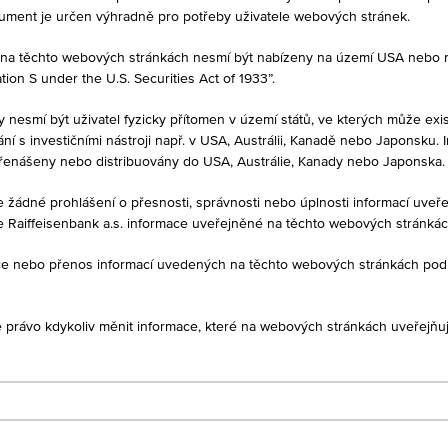
tory, kteří již mají produkt ve svém portfoliu. Tyto údaje neslouží jako
kument je určen výhradně pro potřeby uživatele webových stránek.
né na těchto webových stránkách nesmí být nabízeny na území USA nebo
on S under the U.S. Securities Act of 1933”.
PRODEJ
y nesmí být uživatel fyzicky přítomen v území států, ve kterých může exis
30
EUR 0,050
í s investičními nástroji např. v USA, Austrálii, Kanadě nebo Japonsku. 
řenášeny nebo distribuovány do USA, Austrálie, Kanady nebo Japonska.
je žádné prohlášení o přesnosti, správnosti nebo úplnosti informací uv
CAP
e Raiffeisenbank a.s. informace uveřejněné na těchto webových stránká
00
-
ukce nebo přenos informací uvedených na těchto webových stránkách po
je právo kdykoliv měnit informace, které na webových stránkách uveřejňuj
DAJE
1D
1M
Warrant - Wienerberger AG