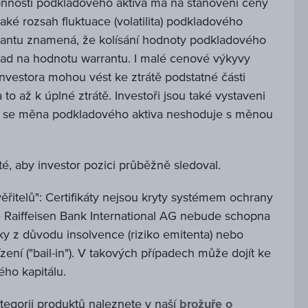
nnosti podkladového aktiva má na stanovení ceny
aké rozsah fluktuace (volatilita) podkladového
rrantu znamená, že kolísání hodnoty podkladového
ad na hodnotu warrantu. I malé cenové výkyvy
investora mohou vést ke ztrátě podstatné části
 to až k úplné ztrátě. Investoři jsou také vystaveni
d se měna podkladového aktiva neshoduje s měnou
té, aby investor pozici průběžně sledoval.
věřitelů": Certifikáty nejsou kryty systémem ochrany
 že Raiffeisen Bank International AG nebude schopna
zky z důvodu insolvence (riziko emitenta) nebo
ízení ("bail-in"). V takových případech může dojít ke
ého kapitálu.
ategorii produktů naleznete v naší
brožuře o