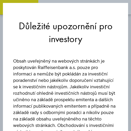
OPEN 
OP
Zum
Zu
Zur
Inhalt
den
Fußzeile
Důležité upozornění pro
springen
Quicklinks
springen
springen
investory
WARRANT
CALL
Obsah uveřejněný na webových stránkách je
poskytován Raiffeisenbank a.s. pouze pro
WIENERBERGER
informaci a nemůže být pokládán za investiční
poradenství nebo jakékoliv doporučení vztahující
se k investičním nástrojům. Jakékoliv investiční
AG
rozhodnutí ohledně investičních nástrojů musí být
učiněno na základě prospektu emitenta a dalších
informací publikovaných emitentem a případně na
základě rady s odbornými poradci a nikoliv pouze
Uveřejněné produktové informace jsou určeny čistě pro
na základě obsahu uveřejněného na těchto
investory, kteří již mají produkt ve svém portfoliu. Tyto údaje
webových stránkách. Obchodování s investičními
neslouží jako doporučení ani jako nabídka k nákupu těchto