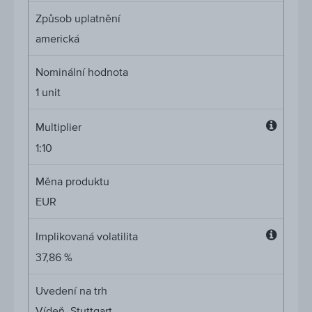
Způsob uplatnění
americká
Nominální hodnota
1
unit
Multiplier
Multipli
1:10
Měna produktu
EUR
Implikovaná volatilita
Impliko
37,86 %
volatilit
Uvedení na trh
Vídeň, Stuttgart