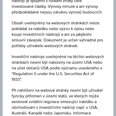
nástroji je spojeno s rizikem ztráty celé
cenných papírů.
investované částky. Výnosy minulé a ani výnosy
předpokládané nejsou zárukou výnosů budoucích.
Obsah uveřejněný na webových stránkách nelze
ZMĚNA
pokládat za nabídku nebo výzvu k úpisu nebo
0,00
(0,00 %)
koupi investičních nástrojů a ani za jakýkoliv
smluvní závazek. Dokument je určen výhradně pro
NÁKUP
potřeby uživatele webových stránek.
EUR 0,080
Investiční nástroje uveřejněné na těchto webových
PRODEJ
stránkách nesmí být nabízeny na území USA nebo
na účet občanů USA podle významu uvedeného v
EUR 0,100
“Regulation S under the U.S. Securities Act of
1933”.
POSLEDNÍ AKTUALIZACE
06.08.2026
Při nahlížení na webové stránky nesmí být uživatel
15:03:01.033
fyzicky přítomen v území států, ve kterých může
UTC
Koordinovaný
existovat zvláštní regulace omezující nabídku a
světový
obchodování s investičními nástroji např. v USA,
čas
Austrálii, Kanadě nebo Japonsku. Informace
CENA PODKL. AKTIVA
(UTC)