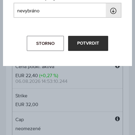
Warrant - Wienerberger AG
ISIN / WKN
AT0000A3U244 / RC1LVE
Podkladové aktivum
POTVRDIT
STORNO
Wienerberger AG
Cena podkl. aktiva
Cena
EUR 22,40
(+0,27 %)
podkl.
06.08.2026 14:53:10.244
aktiva
Strike
EUR 32,00
Cap
Cap
neomezené