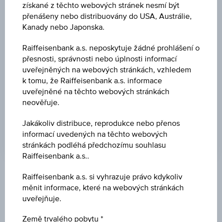
získané z těchto webových stránek nesmí být
22,40
(+0,27 %)
přenášeny nebo distribuovány do USA, Austrálie,
Kanady nebo Japonska.
STRIKE
EUR 32,00
Raiffeisenbank a.s. neposkytuje žádné prohlášení o
přesnosti, správnosti nebo úplnosti informací
CAP
uveřejněných na webových stránkách, vzhledem
k tomu, že Raiffeisenbank a.s. informace
-
uveřejněné na těchto webových stránkách
neověřuje.
PÁKA
22,40
Jakákoliv distribuce, reprodukce nebo přenos
informací uvedených na těchto webových
stránkách podléhá předchozímu souhlasu
Raiffeisenbank a.s..
Raiffeisenbank a.s. si vyhrazuje právo kdykoliv
Klíčové údaje
měnit informace, které na webových stránkách
uveřejňuje.
Název
Země trvalého pobytu