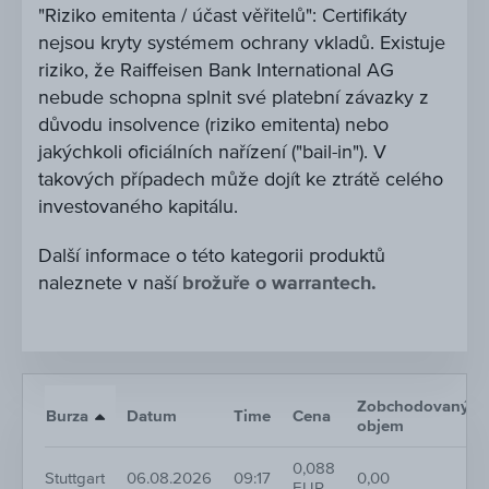
"Riziko emitenta / účast věřitelů": Certifikáty
nejsou kryty systémem ochrany vkladů. Existuje
riziko, že Raiffeisen Bank International AG
nebude schopna splnit své platební závazky z
důvodu insolvence (riziko emitenta) nebo
jakýchkoli oficiálních nařízení ("bail-in"). V
takových případech může dojít ke ztrátě celého
investovaného kapitálu.
Další informace o této kategorii produktů
naleznete v naší
brožuře o warrantech.
Zobchodovaný
Burza
Datum
Time
Cena
objem
0,088
Stuttgart
06.08.2026
09:17
0,00
EUR