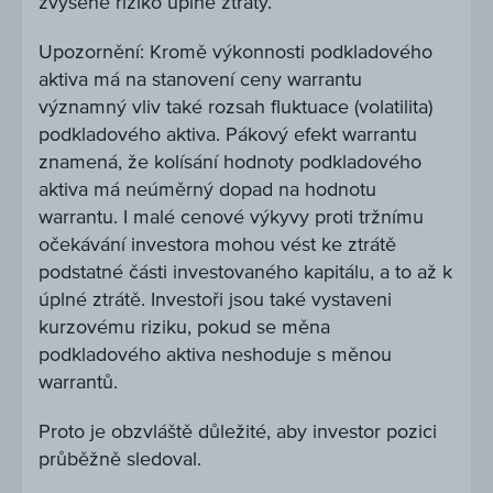
zvýšené riziko úplné ztráty.
Upozornění: Kromě výkonnosti podkladového
aktiva má na stanovení ceny warrantu
významný vliv také rozsah fluktuace (volatilita)
podkladového aktiva. Pákový efekt warrantu
znamená, že kolísání hodnoty podkladového
aktiva má neúměrný dopad na hodnotu
warrantu. I malé cenové výkyvy proti tržnímu
očekávání investora mohou vést ke ztrátě
podstatné části investovaného kapitálu, a to až k
úplné ztrátě. Investoři jsou také vystaveni
kurzovému riziku, pokud se měna
podkladového aktiva neshoduje s měnou
warrantů.
Proto je obzvláště důležité, aby investor pozici
průběžně sledoval.