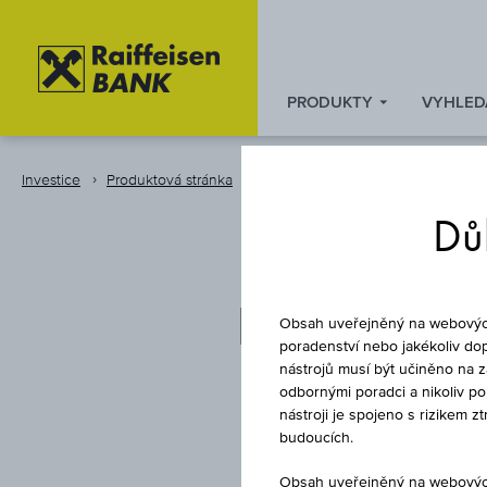
PRODUKTY
VYHLED
Zum
Zu
Zur
Inhalt
den
Fußzeile
springen
Quicklinks
springen
Investice
Produktová stránka
Certifikát
springen
Důl
INDEXOVÝ
Obsah uveřejněný na webových 
poradenství nebo jakékoliv dop
nástrojů musí být učiněno na 
odbornými poradci a nikoliv p
nástroji je spojeno s rizikem 
budoucích.
Obsah uveřejněný na webových 