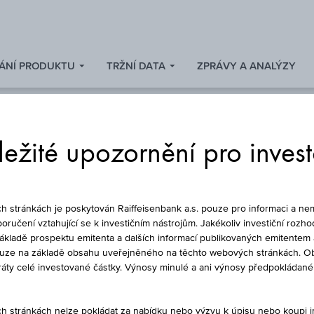
ÁNÍ PRODUKTU
TRŽNÍ DATA
ZPRÁVY A ANALÝZY
ežité upozornění pro inves
 / PARTICIPAČNÍ C
stránkách je poskytován Raiffeisenbank a.s. pouze pro informaci a nem
oručení vztahující se k investičním nástrojům. Jakékoliv investiční rozho
základě prospektu emitenta a dalších informací publikovaných emitentem 
ouze na základě obsahu uveřejněného na těchto webových stránkách. Ob
LONG WEINBASKE
ztráty celé investované částky. Výnosy minulé a ani výnosy předpokláda
stránkách nelze pokládat za nabídku nebo výzvu k úpisu nebo koupi inv