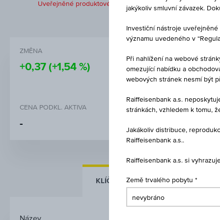
Uveřejněné produktové informace jsou určeny čistě pro inves
jakýkoliv smluvní závazek. Do
Investiční nástroje uveřejně
významu uvedeného v “Regulati
ZMĚNA
NÁKUP
Při nahlížení na webové stránk
+0,37
(+1,54 %)
EUR 24,
omezující nabídku a obchodován
webových stránek nesmí být p
Raiffeisenbank a.s. neposkytu
CENA PODKL. AKTIVA
stránkách, vzhledem k tomu, ž
-
Jakákoliv distribuce, reprod
Raiffeisenbank a.s..
Raiffeisenbank a.s. si vyhrazu
KLÍČOVÉ ÚDAJE
Země trvalého pobytu
ZÁKLADNÍ Ú
Název
Indexový / Participač