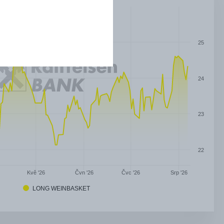
25
24
23
22
Čvn '26
Čvc '26
Kvě '26
Srp '26
LONG WEINBASKET