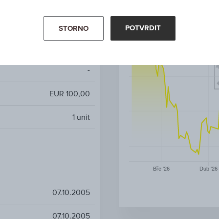
AT0000454202 / RCB2BL
POTVRDIT
STORNO
Weinbasket
-
EUR 100,00
1
unit
Bře '26
Dub '26
07.10.2005
07.10.2005