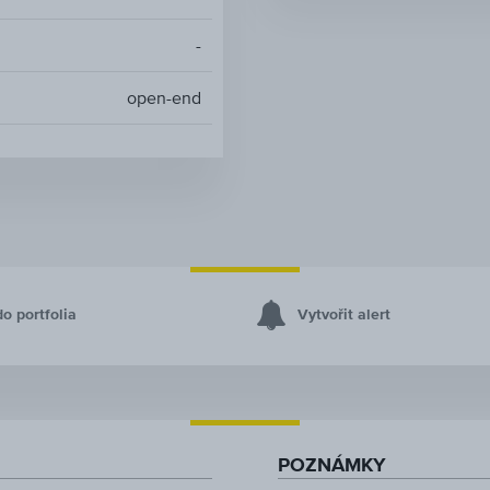
-
open-end
do portfolia
Vytvořit alert
POZNÁMKY