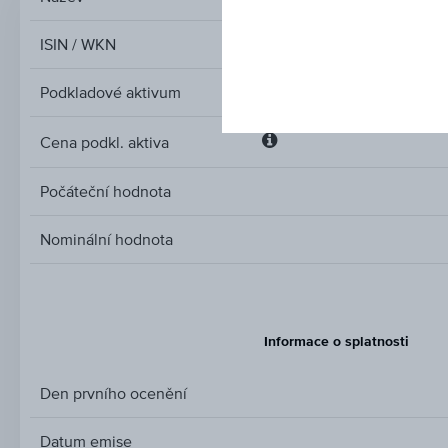
ISIN / WKN
Podkladové aktivum
Cena podkl. aktiva
Cena
podkl.
Počáteční hodnota
aktiva
Nominální hodnota
Informace o splatnosti
Den prvního ocenění
Datum emise