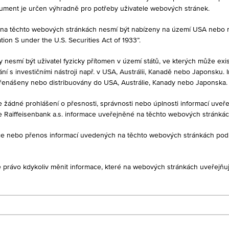
tory, kteří již mají produkt ve svém portfoliu. Tyto údaje neslouží jako
kument je určen výhradně pro potřeby uživatele webových stránek.
né na těchto webových stránkách nesmí být nabízeny na území USA nebo
on S under the U.S. Securities Act of 1933”.
PRODEJ
y nesmí být uživatel fyzicky přítomen v území států, ve kterých může exis
320
-
í s investičními nástroji např. v USA, Austrálii, Kanadě nebo Japonsku. 
řenášeny nebo distribuovány do USA, Austrálie, Kanady nebo Japonska.
je žádné prohlášení o přesnosti, správnosti nebo úplnosti informací uv
e Raiffeisenbank a.s. informace uveřejněné na těchto webových stránká
ukce nebo přenos informací uvedených na těchto webových stránkách po
je právo kdykoliv měnit informace, které na webových stránkách uveřejňuj
DAJE
1D
1M
ní certifikát na Weinbasket