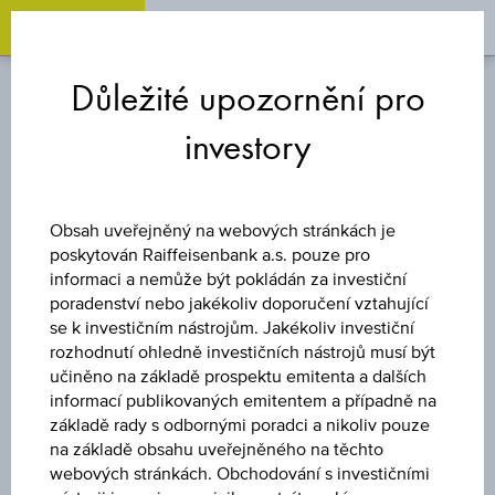
OPEN 
OP
Zum
Zu
Zur
Inhalt
den
Fußzeile
Důležité upozornění pro
springen
Quicklinks
springen
springen
investory
BONUSOVÝ CERTIFIKÁT
4,4% EVROPSKÉ
Obsah uveřejněný na webových stránkách je
poskytován Raiffeisenbank a.s. pouze pro
INDEXY BONUS
informaci a nemůže být pokládán za investiční
poradenství nebo jakékoliv doporučení vztahující
se k investičním nástrojům. Jakékoliv investiční
rozhodnutí ohledně investičních nástrojů musí být
Uveřejněné produktové informace jsou určeny čistě pro
učiněno na základě prospektu emitenta a dalších
investory, kteří již mají produkt ve svém portfoliu. Tyto údaje
informací publikovaných emitentem a případně na
neslouží jako doporučení ani jako nabídka k nákupu těchto
základě rady s odbornými poradci a nikoliv pouze
cenných papírů.
na základě obsahu uveřejněného na těchto
webových stránkách. Obchodování s investičními