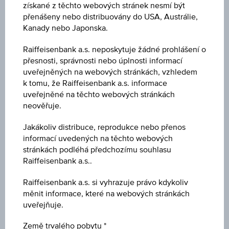
získané z těchto webových stránek nesmí být
přenášeny nebo distribuovány do USA, Austrálie,
Název
Kanady nebo Japonska.
4,4% Evropské Indexy Bonus
Raiffeisenbank a.s. neposkytuje žádné prohlášení o
ISIN / WKN
přesnosti, správnosti nebo úplnosti informací
AT0000A283H9 / RC0UF4
uveřejněných na webových stránkách, vzhledem
k tomu, že Raiffeisenbank a.s. informace
uveřejněné na těchto webových stránkách
Podkladové aktivum
neověřuje.
Worst of Basket
Jakákoliv distribuce, reprodukce nebo přenos
Výše ochrany kapitálu
informací uvedených na těchto webových
stránkách podléhá předchozímu souhlasu
-
Raiffeisenbank a.s..
Míra participace
Raiffeisenbank a.s. si vyhrazuje právo kdykoliv
-
měnit informace, které na webových stránkách
uveřejňuje.
Cap
Cap
Země trvalého pobytu