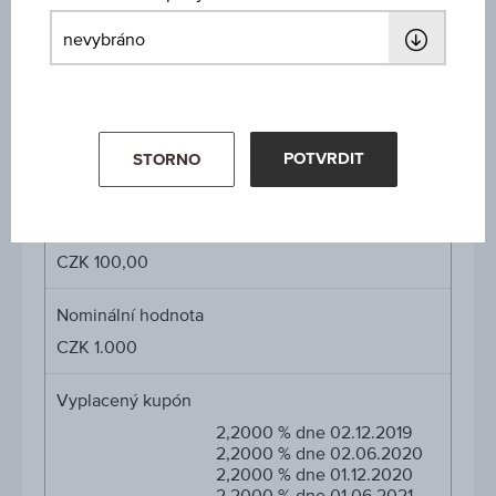
CZK 100,00
Kupón v % p.a.
2,20 %
Cena podkl. aktiva
POTVRDIT
STORNO
Cena
-
podkl.
aktiva
Počáteční hodnota
CZK 100,00
Nominální hodnota
CZK 1.000
Vyplacený kupón
2,2000 % dne 02.12.2019
2,2000 % dne 02.06.2020
2,2000 % dne 01.12.2020
2,2000 % dne 01.06.2021