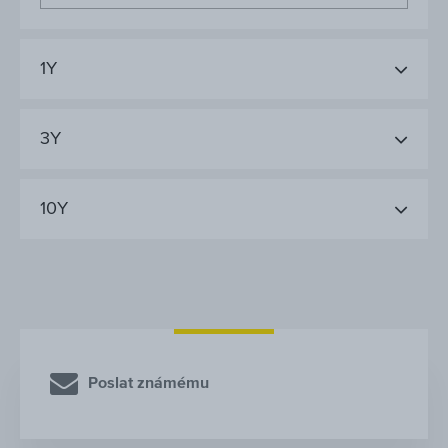
1Y
3Y
10Y
Poslat známému