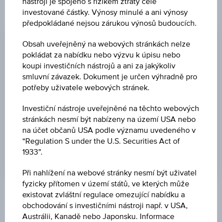
nástroji je spojeno s rizikem ztráty celé
investované částky. Výnosy minulé a ani výnosy
EMISNÍ CENA
předpokládané nejsou zárukou výnosů budoucích.
100,00 %
Obsah uveřejněný na webových stránkách nelze
CENA PŘI SPLATNOSTI
pokládat za nabídku nebo výzvu k úpisu nebo
koupi investičních nástrojů a ani za jakýkoliv
100,00 %
smluvní závazek. Dokument je určen výhradně pro
potřeby uživatele webových stránek.
DATUM EMISE
31.05.2019
Investiční nástroje uveřejněné na těchto webových
stránkách nesmí být nabízeny na území USA nebo
DEN SPLATNOSTI
na účet občanů USA podle významu uvedeného v
31.05.2022
“Regulation S under the U.S. Securities Act of
1933”.
Při nahlížení na webové stránky nesmí být uživatel
fyzicky přítomen v území států, ve kterých může
existovat zvláštní regulace omezující nabídku a
Klíčové údaje
obchodování s investičními nástroji např. v USA,
Austrálii, Kanadě nebo Japonsku. Informace