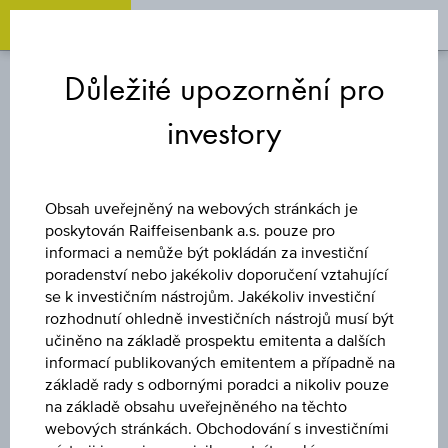
OPEN 
OP
Zum
Zu
Zur
Inhalt
den
Fußzeile
Důležité upozornění pro
springen
Quicklinks
springen
springen
investory
TURBO CERTIFIKÁT
SHORT
Obsah uveřejněný na webových stránkách je
poskytován Raiffeisenbank a.s. pouze pro
VOLKSWAGEN AG
informaci a nemůže být pokládán za investiční
poradenství nebo jakékoliv doporučení vztahující
se k investičním nástrojům. Jakékoliv investiční
VORZÜGE
rozhodnutí ohledně investičních nástrojů musí být
učiněno na základě prospektu emitenta a dalších
informací publikovaných emitentem a případně na
základě rady s odbornými poradci a nikoliv pouze
Uveřejněné produktové informace jsou určeny čistě pro
na základě obsahu uveřejněného na těchto
investory, kteří již mají produkt ve svém portfoliu. Tyto údaje
webových stránkách. Obchodování s investičními
neslouží jako doporučení ani jako nabídka k nákupu těchto