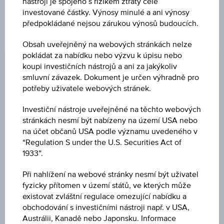
nástroji je spojeno s rizikem ztráty celé
cenných papírů.
investované částky. Výnosy minulé a ani výnosy
předpokládané nejsou zárukou výnosů budoucích.
Obsah uveřejněný na webových stránkách nelze
ZMĚNA
pokládat za nabídku nebo výzvu k úpisu nebo
-
-
koupi investičních nástrojů a ani za jakýkoliv
smluvní závazek. Dokument je určen výhradně pro
NÁKUP
potřeby uživatele webových stránek.
-
Investiční nástroje uveřejněné na těchto webových
PRODEJ
stránkách nesmí být nabízeny na území USA nebo
na účet občanů USA podle významu uvedeného v
-
“Regulation S under the U.S. Securities Act of
1933”.
POSLEDNÍ AKTUALIZACE
-
Při nahlížení na webové stránky nesmí být uživatel
fyzicky přítomen v území států, ve kterých může
existovat zvláštní regulace omezující nabídku a
CENA PODKL. AKTIVA
obchodování s investičními nástroji např. v USA,
76,06
(-0,83 %)
Austrálii, Kanadě nebo Japonsku. Informace