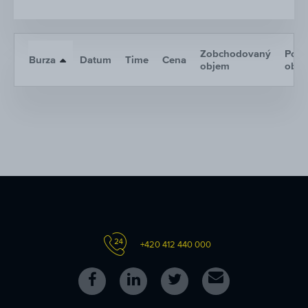
Zobchodovaný
Poče
Burza
Datum
Time
Cena
objem
obc
+420 412 440 000
Follow
Follow
Follow
Kontakt
us
us
us