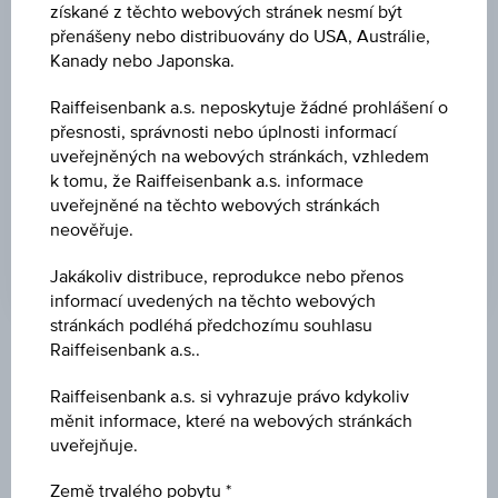
získané z těchto webových stránek nesmí být
BARIÉRA
přenášeny nebo distribuovány do USA, Austrálie,
Kanady nebo Japonska.
EUR 194,00
Raiffeisenbank a.s. neposkytuje žádné prohlášení o
BARIÉRA VZDÁL.
přesnosti, správnosti nebo úplnosti informací
155,06 %
uveřejněných na webových stránkách, vzhledem
k tomu, že Raiffeisenbank a.s. informace
PÁKA
uveřejněné na těchto webových stránkách
-
neověřuje.
Jakákoliv distribuce, reprodukce nebo přenos
informací uvedených na těchto webových
stránkách podléhá předchozímu souhlasu
Raiffeisenbank a.s..
Klíčové údaje
Raiffeisenbank a.s. si vyhrazuje právo kdykoliv
měnit informace, které na webových stránkách
uveřejňuje.
Název
Short Volkswagen AG Vorzüge
Země trvalého pobytu