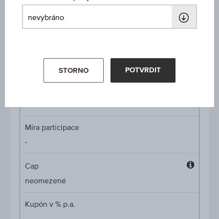
ISIN / WKN
AT0000A2R846 / RC03QL
Podkladové aktivum
Volkswagen AG Vorzüge
POTVRDIT
STORNO
Výše ochrany kapitálu
-
Míra participace
-
Cap
Cap
neomezené
Kupón v % p.a.
-