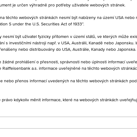
kument je určen výhradně pro potřeby uživatele webových stránek.
né na těchto webových stránkách nesmí být nabízeny na území USA nebo
on S under the U.S. Securities Act of 1933”.
y nesmí být uživatel fyzicky přítomen v území států, ve kterých může exis
í s investičními nástroji např. v USA, Austrálii, Kanadě nebo Japonsku. 
MĚNA
řenášeny nebo distribuovány do USA, Austrálie, Kanady nebo Japonska.
EUR
je žádné prohlášení o přesnosti, správnosti nebo úplnosti informací uv
e Raiffeisenbank a.s. informace uveřejněné na těchto webových stránká
ukce nebo přenos informací uvedených na těchto webových stránkách po
1D
1M
je právo kdykoliv měnit informace, které na webových stránkách uveřejňuj
AT0000A115K7
ENSANLEIHEN-FONDS - I