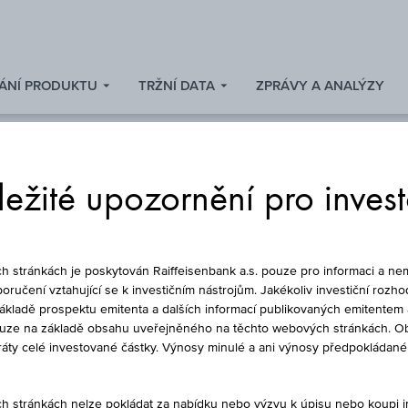
ÁNÍ PRODUKTU
TRŽNÍ DATA
ZPRÁVY A ANALÝZY
ežité upozornění pro inves
FOND
stránkách je poskytován Raiffeisenbank a.s. pouze pro informaci a nem
oručení vztahující se k investičním nástrojům. Jakékoliv investiční rozho
základě prospektu emitenta a dalších informací publikovaných emitentem 
ouze na základě obsahu uveřejněného na těchto webových stránkách. Ob
RNEHMENSANLEIHEN
ztráty celé investované částky. Výnosy minulé a ani výnosy předpokláda
ACC
stránkách nelze pokládat za nabídku nebo výzvu k úpisu nebo koupi inv