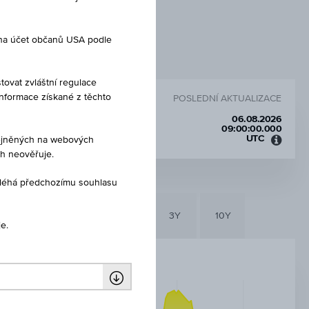
 na účet občanů USA podle
tovat zvláštní regulace
Informace získané z těchto
POSLEDNÍ AKTUALIZACE
06.08.2026
09:00:00.000
UTC
eřejněných na webových
Koord
ch neověřuje.
světo
čas
dléhá předchozímu souhlasu
(UTC)
6M
3M
1Y
3Y
10Y
e.