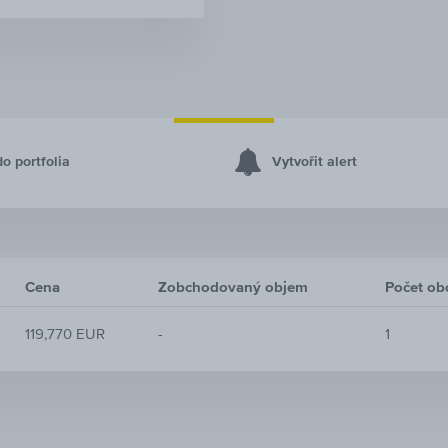
do portfolia
Vytvořit alert
Cena
Zobchodovaný objem
Počet o
119,770 EUR
-
1