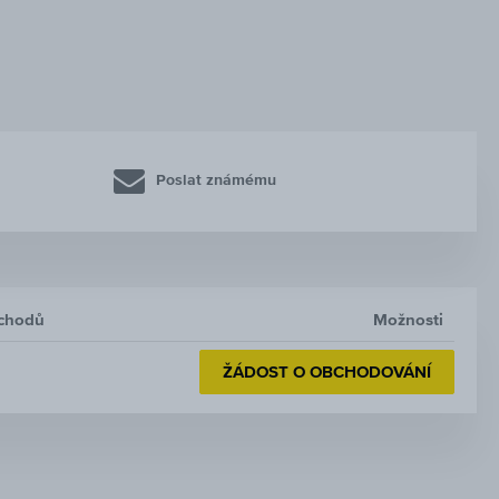
Poslat známému
bchodů
Možnosti
ŽÁDOST O OBCHODOVÁNÍ