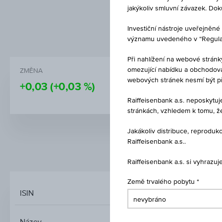
jakýkoliv smluvní závazek. Do
Investiční nástroje uveřejně
významu uvedeného v “Regulati
Při nahlížení na webové stránk
omezující nabídku a obchodován
ZMĚNA
CENA
webových stránek nesmí být p
+0,03
(+0,03 %)
119,77
Raiffeisenbank a.s. neposkytu
stránkách, vzhledem k tomu, ž
Jakákoliv distribuce, reprod
Raiffeisenbank a.s..
TRŽNÍ DATA
Raiffeisenbank a.s. si vyhrazu
Země trvalého pobytu
ISIN
3 BANKEN UNTERNEHM
Název