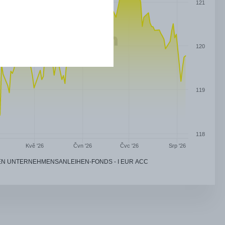
121
120
119
118
Čvn '26
Čvc '26
Kvě '26
Srp '26
EN UNTERNEHMENSANLEIHEN-FONDS - I EUR ACC