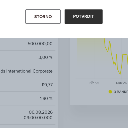
EUR ACC
EUR
POTVRDIT
STORNO
Dluhopisové fondy
500.000,00
3,00 %
ds International Corporate
Bře '26
Dub '26
119,77
3 BANK
1,90 %
06.08.2026
09:00:00.000