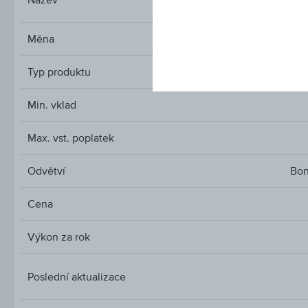
Měna
Typ produktu
Min. vklad
Max. vst. poplatek
Odvětví
Bon
Cena
Výkon za rok
Poslední aktualizace