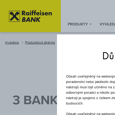
PRODUKTY
VYHLED
Zum
Zu
Zur
Inhalt
den
Fußzeile
springen
Quicklinks
springen
Investice
Produktová stránka
Fond
springen
Důl
Obsah uveřejněný na webových 
poradenství nebo jakékoliv dop
nástrojů musí být učiněno na 
odbornými poradci a nikoliv p
3 BANKEN UNTE
nástroji je spojeno s rizikem 
budoucích.
Obsah uveřejněný na webových 