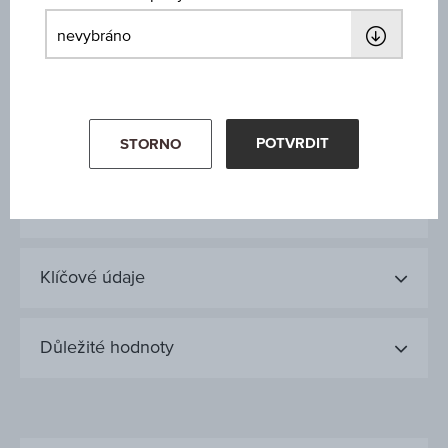
25.957,750
Minimum
25.720,460
Zobchodovaný objem (kusy)
POTVRDIT
STORNO
2.409.280
Klíčové údaje
Důležité hodnoty