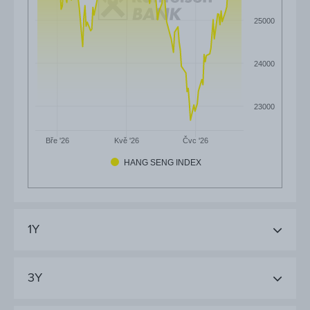
25000
24000
23000
Čvc '26
Bře '26
Kvě '26
HANG SENG INDEX
1Y
3Y