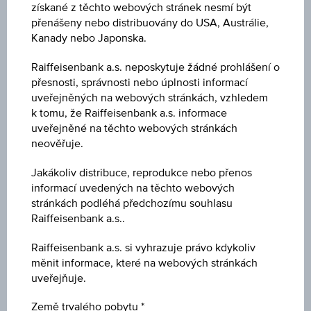
získané z těchto webových stránek nesmí být
přenášeny nebo distribuovány do USA, Austrálie,
Kotace
Kanady nebo Japonska.
25.937,490
Raiffeisenbank a.s. neposkytuje žádné prohlášení o
přesnosti, správnosti nebo úplnosti informací
Poslední aktualizace
uveřejněných na webových stránkách, vzhledem
10.08.2026 08:08:26.000
k tomu, že Raiffeisenbank a.s. informace
uveřejněné na těchto webových stránkách
Změna (1D)
neověřuje.
+269,46
(+1,05 %)
Jakákoliv distribuce, reprodukce nebo přenos
informací uvedených na těchto webových
Zavírací kurz
stránkách podléhá předchozímu souhlasu
25.668,030
Raiffeisenbank a.s..
Raiffeisenbank a.s. si vyhrazuje právo kdykoliv
Otevírací kurz
měnit informace, které na webových stránkách
25.805,180
uveřejňuje.
Maximum
Země trvalého pobytu