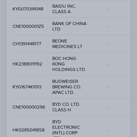
BAIDU INC.
-
KYG070341048
-
CLASS A
-
BANK OF CHINA
-
CNE1000001Z5
-
LTD
-
BEONE
-
CH1391448177
-
MEDICINES LT
-
BOC HONG
-
HK2388011192
KONG
-
-
HOLDINGS LTD.
BUDWEISER
-
KYG1674K1013
BREWING CO.
-
-
APAC LTD.
BYD CO. LTD.
-
CNE100000296
-
CLASS H
-
BYD
ELECTRONIC
-
HK0285041858
-
(INTL) CORP
-