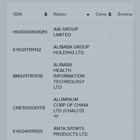
ISIN
Název
Cena
Změna
AIA GROUP
-
HK0000069689
-
LIMITED
-
ALIBABA GROUP
-
KYG017191142
-
HOLDING LTD.
-
ALIBABA
HEALTH
-
BMG0171K1018
INFORMATION
-
-
TECHNOLOGY
LTD
ALUMINUM
CORP OF CHINA
-
CNE1000001T8
-
LTD (CHALCO)
-
'H'
ANTA SPORTS
-
KYG040111059
-
PRODUCTS LTD.
-