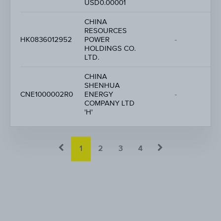
USD0.00001
CHINA
RESOURCES
-
HK0836012952
POWER
-
-
HOLDINGS CO.
LTD.
CHINA
SHENHUA
-
CNE1000002R0
ENERGY
-
-
COMPANY LTD
'H'
1
2
3
4