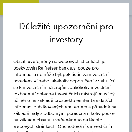
OPEN 
OP
Zum
Zu
Zur
Inhalt
den
Fußzeile
Důležité upozornění pro
springen
Quicklinks
springen
springen
investory
INDEX
HANG SENG
Obsah uveřejněný na webových stránkách je
poskytován Raiffeisenbank a.s. pouze pro
INDEX
informaci a nemůže být pokládán za investiční
poradenství nebo jakékoliv doporučení vztahující
se k investičním nástrojům. Jakékoliv investiční
rozhodnutí ohledně investičních nástrojů musí být
učiněno na základě prospektu emitenta a dalších
informací publikovaných emitentem a případně na
základě rady s odbornými poradci a nikoliv pouze
na základě obsahu uveřejněného na těchto
CENA
webových stránkách. Obchodování s investičními
25.937,49 HKD