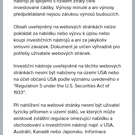
nástroji je spojeno s rizikem ztráty celé
investované částky. Výnosy minulé a ani výnosy
ZMĚNA
předpokládané nejsou zárukou výnosů budoucích.
+269,460
(+1,05 %)
Obsah uveřejněný na webových stránkách nelze
MAXIMUM
pokládat za nabídku nebo výzvu k úpisu nebo
koupi investičních nástrojů a ani za jakýkoliv
25.957,75 HKD
smluvní závazek. Dokument je určen výhradně pro
potřeby uživatele webových stránek.
MINIMUM
25.720,46 HKD
Investiční nástroje uveřejněné na těchto webových
stránkách nesmí být nabízeny na území USA nebo
POSLEDNÍ AKTUALIZACE
na účet občanů USA podle významu uvedeného v
10.08.2026
“Regulation S under the U.S. Securities Act of
08:08:26.000
1933”.
UTC
Koordinovaný
Při nahlížení na webové stránky nesmí být uživatel
světový
čas
fyzicky přítomen v území států, ve kterých může
(UTC)
existovat zvláštní regulace omezující nabídku a
obchodování s investičními nástroji např. v USA,
Tržní data
Austrálii, Kanadě nebo Japonsku. Informace