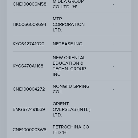
MIDEA GROUP
CNE100006M58
-
CO. LTD. 'H'
MTR
HK0066009694
CORPORATION
-
LTD.
KYG6427A1022
NETEASE INC.
-
NEW ORIENTAL
EDUCATION &
KYG6470A1168
-
TECHN. GROUP
INC.
NONGFU SPRING
CNE100004272
-
CO L
ORIENT
BMG677491539
OVERSEAS (INTL.)
-
LTD.
PETROCHINA CO
CNE1000003W8
-
LTD 'H'