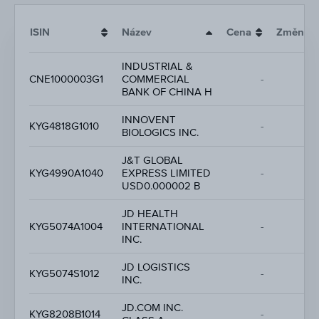
ISIN
Název
Cena
Změna
INDUSTRIAL &
CNE1000003G1
COMMERCIAL
-
BANK OF CHINA H
INNOVENT
KYG4818G1010
-
BIOLOGICS INC.
J&T GLOBAL
KYG4990A1040
EXPRESS LIMITED
-
USD0.000002 B
JD HEALTH
KYG5074A1004
INTERNATIONAL
-
INC.
JD LOGISTICS
KYG5074S1012
-
INC.
JD.COM INC.
KYG8208B1014
-