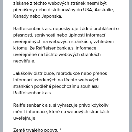
získané z těchto webových stránek nesmí být
přenášeny nebo distribuovány do USA, Austrálie,
Kotace
Kanady nebo Japonska.
25.668,030
Raiffeisenbank a.s. neposkytuje žádné prohlášení o
přesnosti, správnosti nebo úplnosti informací
Poslední aktualizace
uveřejněných na webových stránkách, vzhledem
07.08.2026 08:08:40.000
k tomu, že Raiffeisenbank a.s. informace
uveřejněné na těchto webových stránkách
Změna (1D)
neověřuje.
+137,75
(+0,54 %)
Jakákoliv distribuce, reprodukce nebo přenos
informací uvedených na těchto webových
Zavírací kurz
stránkách podléhá předchozímu souhlasu
25.530,280
Raiffeisenbank a.s..
Raiffeisenbank a.s. si vyhrazuje právo kdykoliv
Otevírací kurz
měnit informace, které na webových stránkách
25.526,650
uveřejňuje.
Maximum
Země trvalého pobytu