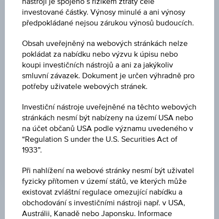
nástroji je spojeno s rizikem ztráty celé
investované částky. Výnosy minulé a ani výnosy
ZMĚNA
předpokládané nejsou zárukou výnosů budoucích.
+137,750
(+0,54 %)
Obsah uveřejněný na webových stránkách nelze
MAXIMUM
pokládat za nabídku nebo výzvu k úpisu nebo
koupi investičních nástrojů a ani za jakýkoliv
25.669,52 HKD
smluvní závazek. Dokument je určen výhradně pro
potřeby uživatele webových stránek.
MINIMUM
25.393,13 HKD
Investiční nástroje uveřejněné na těchto webových
stránkách nesmí být nabízeny na území USA nebo
POSLEDNÍ AKTUALIZACE
na účet občanů USA podle významu uvedeného v
07.08.2026
“Regulation S under the U.S. Securities Act of
08:08:40.000
1933”.
UTC
Koordinovaný
Při nahlížení na webové stránky nesmí být uživatel
světový
čas
fyzicky přítomen v území států, ve kterých může
(UTC)
existovat zvláštní regulace omezující nabídku a
obchodování s investičními nástroji např. v USA,
Tržní data
Austrálii, Kanadě nebo Japonsku. Informace