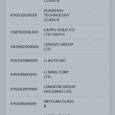
CLASS A
KUAISHOU
KYG532631028
TECHNOLOGY
-
CLASS B
LAOPU GOLD CO
CNE100006JG0
-
LTD CNY1 H
LENOVO GROUP
HK0992009065
-
LTD.
KYG5479M1050
LI AUTO INC
-
LI NING CORP
KYG5496K1242
-
LTD.
LONGFOR GROUP
KYG5635P1090
-
HOLDINGS LTD.
MEITUAN CLASS
KYG596691041
-
B