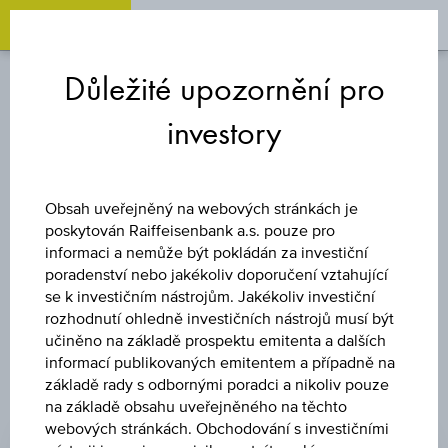
OPEN 
OP
Zum
Zu
Zur
Inhalt
den
Fußzeile
Důležité upozornění pro
springen
Quicklinks
springen
springen
investory
INDEX
HANG SENG
Obsah uveřejněný na webových stránkách je
poskytován Raiffeisenbank a.s. pouze pro
INDEX
informaci a nemůže být pokládán za investiční
poradenství nebo jakékoliv doporučení vztahující
se k investičním nástrojům. Jakékoliv investiční
rozhodnutí ohledně investičních nástrojů musí být
učiněno na základě prospektu emitenta a dalších
informací publikovaných emitentem a případně na
základě rady s odbornými poradci a nikoliv pouze
na základě obsahu uveřejněného na těchto
CENA
webových stránkách. Obchodování s investičními
25.668,03 HKD