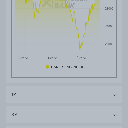
25000
24000
23000
Čvc '26
Bře '26
Kvě '26
HANG SENG INDEX
1Y
3Y