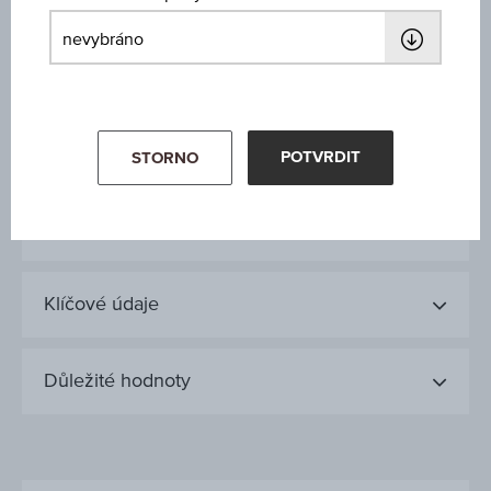
25.669,520
Minimum
25.393,130
Zobchodovaný objem (kusy)
POTVRDIT
STORNO
2.757.413
Klíčové údaje
Důležité hodnoty