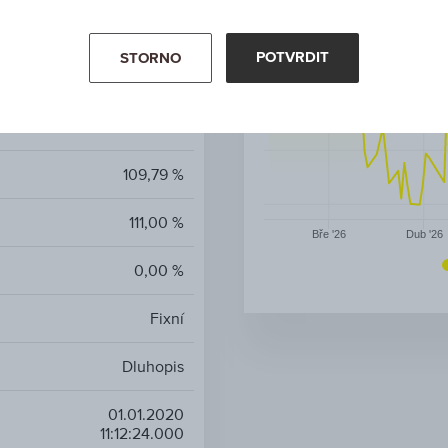
Státní
POTVRDIT
STORNO
CZK
23.07.2029
109,79 %
111,00 %
Bře '26
Dub '26
0,00 %
Fixní
Dluhopis
01.01.2020
11:12:24.000