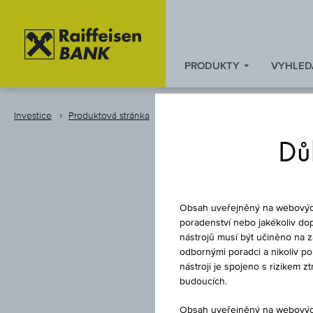
PRODUKTY
VYHLED
Zum
Zu
Zur
Inhalt
den
Fußzeile
springen
Quicklinks
springen
Investice
Produktová stránka
Instrument
springen
Důl
Obsah uveřejněný na webových 
poradenství nebo jakékoliv dop
nástrojů musí být učiněno na 
odbornými poradci a nikoliv p
STÁTNÍ D
nástroji je spojeno s rizikem 
budoucích.
Obsah uveřejněný na webových 