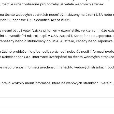
kument je určen výhradně pro potřeby uživatele webových stránek.
né na těchto webových stránkách nesmí být nabízeny na území USA nebo
on S under the U.S. Securities Act of 1933”.
PRODEJ
111,00 %
y nesmí být uživatel fyzicky přítomen v území států, ve kterých může exis
í s investičními nástroji např. v USA, Austrálii, Kanadě nebo Japonsku. 
řenášeny nebo distribuovány do USA, Austrálie, Kanady nebo Japonska.
je žádné prohlášení o přesnosti, správnosti nebo úplnosti informací uv
e Raiffeisenbank a.s. informace uveřejněné na těchto webových stránká
1D
1M
ukce nebo přenos informací uvedených na těchto webových stránkách po
je právo kdykoliv měnit informace, které na webových stránkách uveřejňuj
CZ0001005375
OPIS, 2,75%, 2018 - 2029
Česká republika