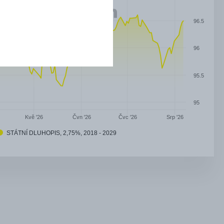
96.5
96
95.5
95
Čvn '26
Čvc '26
Kvě '26
Srp '26
STÁTNÍ DLUHOPIS, 2,75%, 2018 - 2029