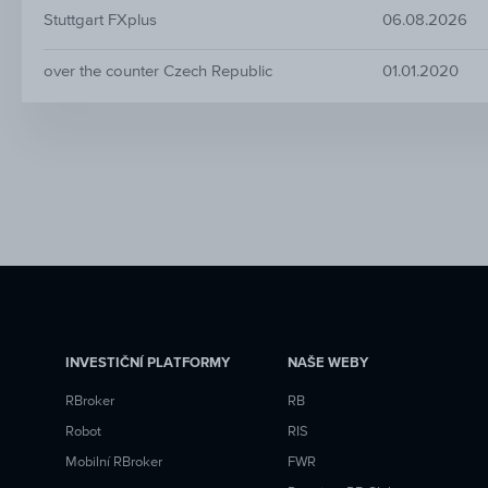
Stuttgart FXplus
06.08.2026
over the counter Czech Republic
01.01.2020
INVESTIČNÍ PLATFORMY
NAŠE WEBY
RBroker
RB
Robot
RIS
Mobilní RBroker
FWR