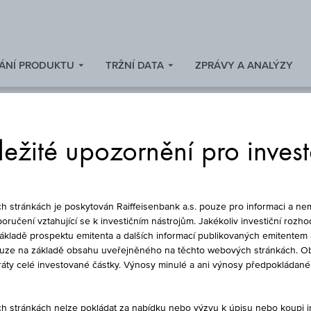
ÁNÍ PRODUKTU
TRŽNÍ DATA
ZPRÁVY A ANALÝZY
ežité upozornění pro inves
DLUHOPIS
stránkách je poskytován Raiffeisenbank a.s. pouze pro informaci a nem
oručení vztahující se k investičním nástrojům. Jakékoliv investiční rozho
základě prospektu emitenta a dalších informací publikovaných emitentem 
ouze na základě obsahu uveřejněného na těchto webových stránkách. Ob
LUHOPIS, 2,75%, 20
ztráty celé investované částky. Výnosy minulé a ani výnosy předpokláda
stránkách nelze pokládat za nabídku nebo výzvu k úpisu nebo koupi inv