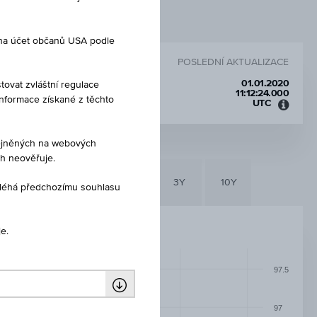
 na účet občanů USA podle
POSLEDNÍ AKTUALIZACE
01.01.2020
tovat zvláštní regulace
11:12:24.000
Informace získané z těchto
UTC
Koord
světo
čas
eřejněných na webových
(UTC)
ch neověřuje.
6M
3M
1Y
3Y
10Y
dléhá předchozímu souhlasu
e.
97.5
97