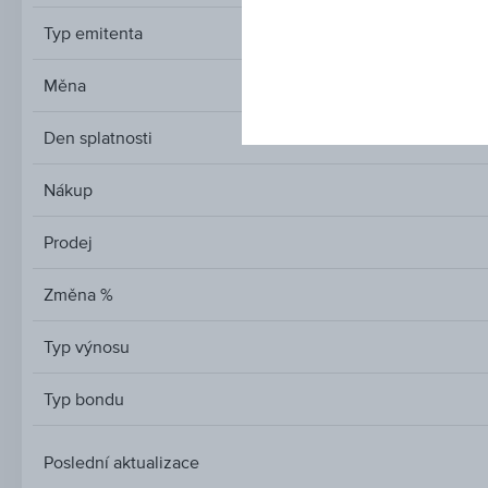
Typ emitenta
Měna
Den splatnosti
Nákup
Prodej
Změna %
Typ výnosu
Typ bondu
Poslední aktualizace