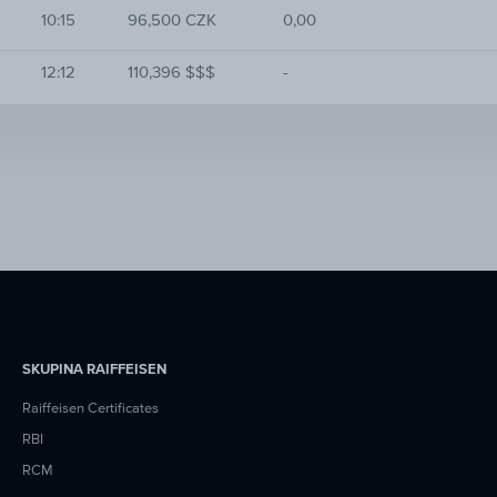
10:15
96,500 CZK
0,00
12:12
110,396 $$$
-
SKUPINA RAIFFEISEN
Raiffeisen Certificates
RBI
RCM