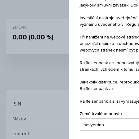
jakýkoliv smluvní závazek. Do
Investiční nástroje uveřejně
významu uvedeného v “Regulati
ZMĚNA
NÁKUP
0,00
(0,00 %)
109,79 %
Při nahlížení na webové stránk
omezující nabídku a obchodován
webových stránek nesmí být p
Raiffeisenbank a.s. neposkytu
stránkách, vzhledem k tomu, ž
TRŽNÍ DATA
Jakákoliv distribuce, reprod
Raiffeisenbank a.s..
Raiffeisenbank a.s. si vyhrazu
ISIN
Země trvalého pobytu
Název
STÁTNÍ DLUH
Emitent