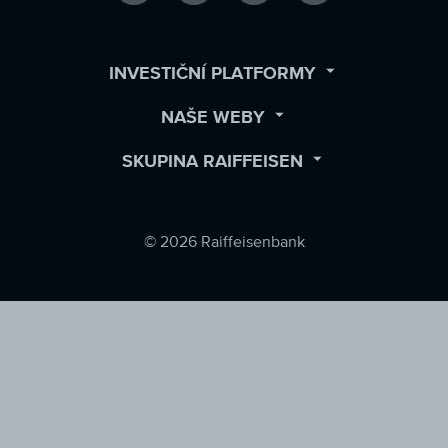
us
us
us
on
on
on
Facebook
LinkedIn
Twitter
OPEN
INVESTIČNÍ PLATFORMY
SUBMENU
OPEN
NAŠE WEBY
SUBMENU
OPEN
SKUPINA RAIFFEISEN
SUBMENU
© 2026 Raiffeisenbank