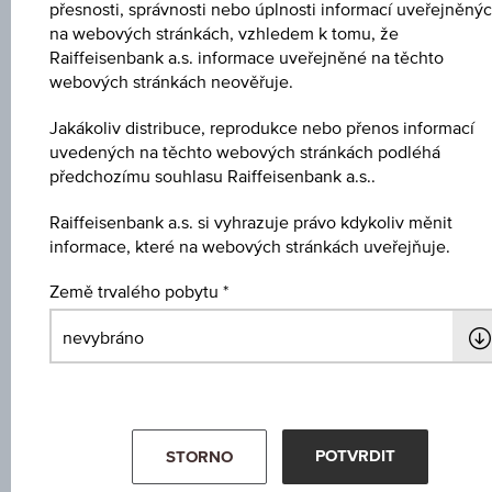
přesnosti, správnosti nebo úplnosti informací uveřejněný
Tržní data
na webových stránkách, vzhledem k tomu, že
Raiffeisenbank a.s. informace uveřejněné na těchto
webových stránkách neověřuje.
ISIN
Jakákoliv distribuce, reprodukce nebo přenos informací
AT0000A1TB59
uvedených na těchto webových stránkách podléhá
předchozímu souhlasu Raiffeisenbank a.s..
Název
Raiffeisen-Nachhaltigkeit-EmergingMarkets-
Raiffeisenbank a.s. si vyhrazuje právo kdykoliv měnit
Aktien
informace, které na webových stránkách uveřejňuje.
Měna
Země trvalého pobytu
EUR
Typ produktu
Akciové fondy
Min. vklad
POTVRDIT
STORNO
-