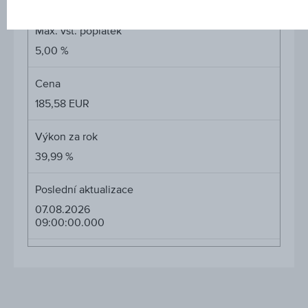
Max. vst. poplatek
5,00 %
Cena
185,58 EUR
Výkon za rok
39,99 %
Poslední aktualizace
07.08.2026
09:00:00.000