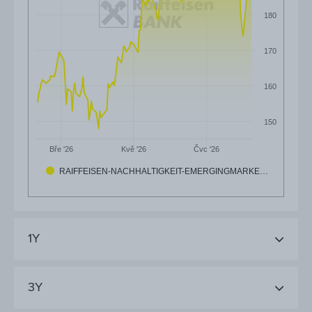
180
170
160
150
Čvc '26
Bře '26
Kvě '26
RAIFFEISEN-NACHHALTIGKEIT-EMERGINGMARKE…
1Y
3Y