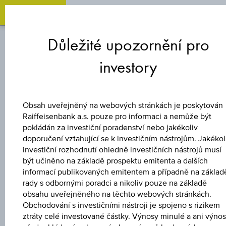
Zum
Zu
Zur
Inhalt
den
Fußzeile
Důležité upozornění pro
springen
Quicklinks
springen
springen
investory
FOND
RAIFFEISEN-
Obsah uveřejněný na webových stránkách je poskytován
Raiffeisenbank a.s. pouze pro informaci a nemůže být
NACHHALTIGKEIT-
pokládán za investiční poradenství nebo jakékoliv
doporučení vztahující se k investičním nástrojům. Jakékol
investiční rozhodnutí ohledně investičních nástrojů musí
EMERGINGMARKET
být učiněno na základě prospektu emitenta a dalších
informací publikovaných emitentem a případně na základ
AKTIEN
rady s odbornými poradci a nikoliv pouze na základě
obsahu uveřejněného na těchto webových stránkách.
Obchodování s investičními nástroji je spojeno s rizikem
ztráty celé investované částky. Výnosy minulé a ani výno