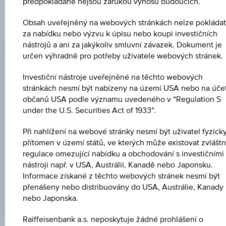
předpokládané nejsou zárukou výnosů budoucích.
Obsah uveřejněný na webových stránkách nelze pokládat
za nabídku nebo výzvu k úpisu nebo koupi investičních
ZMĚNA
nástrojů a ani za jakýkoliv smluvní závazek. Dokument je
-2,48
(-1,32 %)
určen výhradně pro potřeby uživatele webových stránek.
CENA
Investiční nástroje uveřejněné na těchto webových
185,58
stránkách nesmí být nabízeny na území USA nebo na úče
občanů USA podle významu uvedeného v “Regulation S
MĚNA
under the U.S. Securities Act of 1933”.
EUR
Při nahlížení na webové stránky nesmí být uživatel fyzick
přítomen v území států, ve kterých může existovat zvláštn
POSLEDNÍ AKTUALIZACE
regulace omezující nabídku a obchodování s investičními
07.08.2026
nástroji např. v USA, Austrálii, Kanadě nebo Japonsku.
09:00:00.000
Informace získané z těchto webových stránek nesmí být
UTC
Koordinovaný
přenášeny nebo distribuovány do USA, Austrálie, Kanady
světový
nebo Japonska.
čas
(UTC)
Raiffeisenbank a.s. neposkytuje žádné prohlášení o