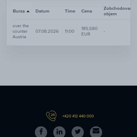
Zobchodovaný
Burza
Datum
Time
Cena
objem
over the
185,580
counter
07.08.2026
11:00
-
EUR
Austria
+420 412 440 000
Follow
Follow
Follow
Kontakt