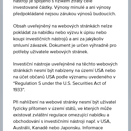
nástroji je spojeno s rizikem ztráty celé
ZMĚNA
investované částky. Výnosy minulé a ani výnosy
předpokládané nejsou zárukou výnosů budoucích.
-
-
Obsah uveřejněný na webových stránkách nelze
CENA
pokládat za nabídku nebo výzvu k úpisu nebo
-
koupi investičních nástrojů a ani za jakýkoliv
smluvní závazek. Dokument je určen výhradně pro
MĚNA
potřeby uživatele webových stránek.
-
Investiční nástroje uveřejněné na těchto webových
POSLEDNÍ AKTUALIZACE
stránkách nesmí být nabízeny na území USA nebo
na účet občanů USA podle významu uvedeného v
-
“Regulation S under the U.S. Securities Act of
1933”.
Při nahlížení na webové stránky nesmí být uživatel
Tržní data
fyzicky přítomen v území států, ve kterých může
existovat zvláštní regulace omezující nabídku a
obchodování s investičními nástroji např. v USA,
Austrálii, Kanadě nebo Japonsku. Informace
ISIN