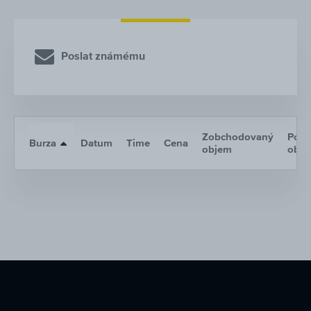
Poslat známému
Zobchodovaný
Poče
Burza
Datum
Time
Cena
objem
obc