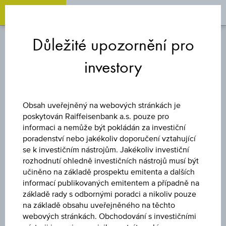
OPEN 
OP
Zum
Zu
Zur
Inhalt
den
Fußzeile
Důležité upozornění pro
springen
Quicklinks
springen
springen
investory
FOND
PAZIFIK-
Obsah uveřejněný na webových stránkách je
poskytován Raiffeisenbank a.s. pouze pro
AKTIENFONDS-
informaci a nemůže být pokládán za investiční
poradenství nebo jakékoliv doporučení vztahující
se k investičním nástrojům. Jakékoliv investiční
RZVA
rozhodnutí ohledně investičních nástrojů musí být
učiněno na základě prospektu emitenta a dalších
informací publikovaných emitentem a případně na
základě rady s odbornými poradci a nikoliv pouze
na základě obsahu uveřejněného na těchto
webových stránkách. Obchodování s investičními