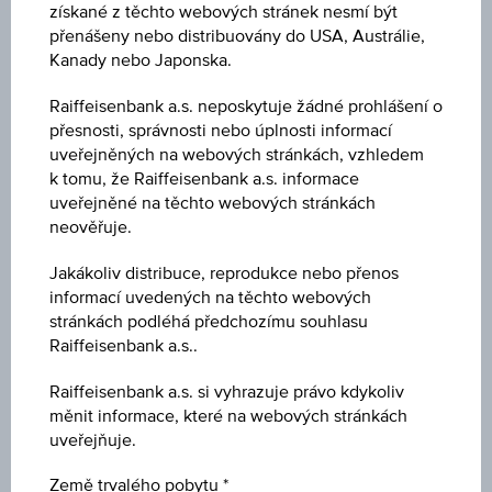
získané z těchto webových stránek nesmí být
AT0000A1U5U6
přenášeny nebo distribuovány do USA, Austrálie,
Kanady nebo Japonska.
Název
Raiffeisenbank a.s. neposkytuje žádné prohlášení o
PAZIFIK-AKTIENFONDS-RZVA
přesnosti, správnosti nebo úplnosti informací
uveřejněných na webových stránkách, vzhledem
Měna
k tomu, že Raiffeisenbank a.s. informace
EUR
uveřejněné na těchto webových stránkách
neověřuje.
Typ produktu
Jakákoliv distribuce, reprodukce nebo přenos
-
informací uvedených na těchto webových
stránkách podléhá předchozímu souhlasu
Min. vklad
Raiffeisenbank a.s..
-
Raiffeisenbank a.s. si vyhrazuje právo kdykoliv
měnit informace, které na webových stránkách
Max. vst. poplatek
uveřejňuje.
-
Země trvalého pobytu