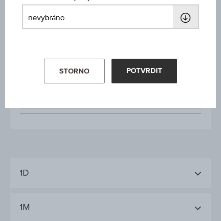
Cena
-
Výkon za rok
-
POTVRDIT
STORNO
Poslední aktualizace
-
1D
1M