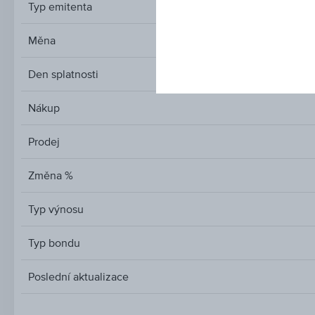
Typ emitenta
Měna
Den splatnosti
Nákup
Prodej
Změna %
Typ výnosu
Typ bondu
Poslední aktualizace