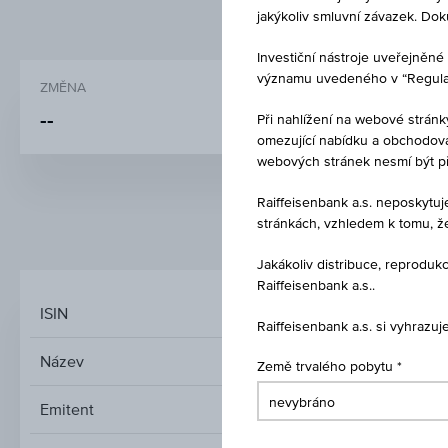
jakýkoliv smluvní závazek. Do
Investiční nástroje uveřejně
významu uvedeného v “Regulati
ZMĚNA
NÁKUP
-
-
-
Při nahlížení na webové stránk
omezující nabídku a obchodován
webových stránek nesmí být p
Raiffeisenbank a.s. neposkytu
stránkách, vzhledem k tomu, ž
TRŽNÍ DATA
Jakákoliv distribuce, reprod
Raiffeisenbank a.s..
ISIN
Raiffeisenbank a.s. si vyhrazu
Název
Země trvalého pobytu
Emitent