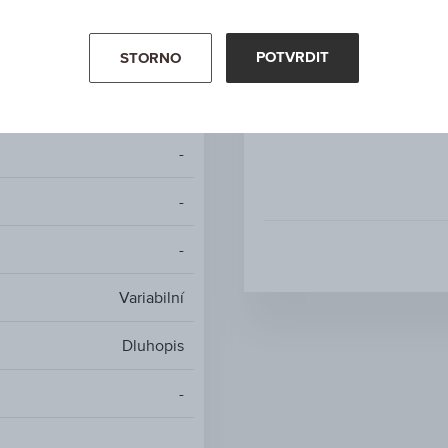
Mdg
EUR
POTVRDIT
STORNO
30.05.2050
-
-
-
Variabilní
Dluhopis
-