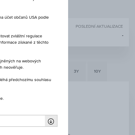
 na účet občanů USA podle
POSLEDNÍ AKTUALIZACE
-
tovat zvláštní regulace
Informace získané z těchto
eřejněných na webových
ch neověřuje.
6M
3M
1Y
3Y
10Y
dléhá předchozímu souhlasu
e.