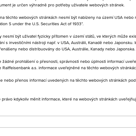
kument je určen výhradně pro potřeby uživatele webových stránek.
né na těchto webových stránkách nesmí být nabízeny na území USA nebo
on S under the U.S. Securities Act of 1933”.
PRODEJ
-
y nesmí být uživatel fyzicky přítomen v území států, ve kterých může exis
í s investičními nástroji např. v USA, Austrálii, Kanadě nebo Japonsku. 
řenášeny nebo distribuovány do USA, Austrálie, Kanady nebo Japonska.
je žádné prohlášení o přesnosti, správnosti nebo úplnosti informací uv
e Raiffeisenbank a.s. informace uveřejněné na těchto webových stránká
1D
1M
ukce nebo přenos informací uvedených na těchto webových stránkách po
CZ0000302344
je právo kdykoliv měnit informace, které na webových stránkách uveřejňuj
IC RB AT1 III
Raiffeisenbank a.s.