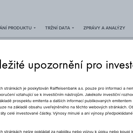
ÁNÍ PRODUKTU
TRŽNÍ DATA
ZPRÁVY A ANALÝZY
ežité upozornění pro inves
DLUHOPIS
stránkách je poskytován Raiffeisenbank a.s. pouze pro informaci a nem
oručení vztahující se k investičním nástrojům. Jakékoliv investiční rozho
základě prospektu emitenta a dalších informací publikovaných emitentem 
ouze na základě obsahu uveřejněného na těchto webových stránkách. Ob
IC RB AT1 III
ztráty celé investované částky. Výnosy minulé a ani výnosy předpokláda
stránkách nelze pokládat za nabídku nebo výzvu k úpisu nebo koupi inv