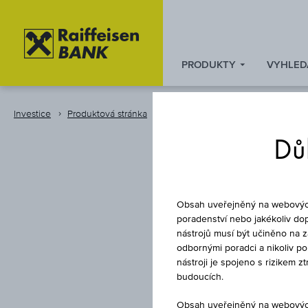
PRODUKTY
VYHLED
Zum
Zu
Zur
Inhalt
den
Fußzeile
springen
Quicklinks
springen
Investice
Produktová stránka
Instrument
springen
Důl
Obsah uveřejněný na webových 
poradenství nebo jakékoliv dop
nástrojů musí být učiněno na 
odbornými poradci a nikoliv p
nástroji je spojeno s rizikem 
budoucích.
Obsah uveřejněný na webových 