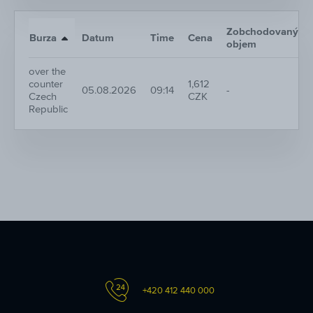
Zobchodovaný
Burza
Datum
Time
Cena
objem
over the
counter
1,612
05.08.2026
09:14
-
Czech
CZK
Republic
+420 412 440 000