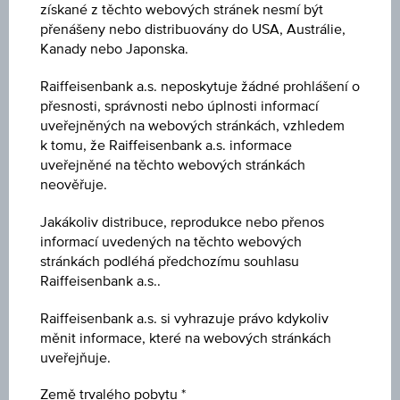
CZ0008475027
získané z těchto webových stránek nesmí být
přenášeny nebo distribuovány do USA, Austrálie,
Kanady nebo Japonska.
Název
Raiffeisen Progresivní
Raiffeisenbank a.s. neposkytuje žádné prohlášení o
přesnosti, správnosti nebo úplnosti informací
Měna
uveřejněných na webových stránkách, vzhledem
CZK
k tomu, že Raiffeisenbank a.s. informace
uveřejněné na těchto webových stránkách
neověřuje.
Typ produktu
Smíšené fondy
Jakákoliv distribuce, reprodukce nebo přenos
informací uvedených na těchto webových
Min. vklad
stránkách podléhá předchozímu souhlasu
Raiffeisenbank a.s..
100,00
Raiffeisenbank a.s. si vyhrazuje právo kdykoliv
Max. vst. poplatek
měnit informace, které na webových stránkách
-
uveřejňuje.
Cena
Země trvalého pobytu