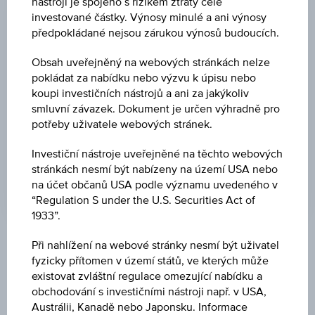
nástroji je spojeno s rizikem ztráty celé
investované částky. Výnosy minulé a ani výnosy
CENA
předpokládané nejsou zárukou výnosů budoucích.
1,61
Obsah uveřejněný na webových stránkách nelze
MĚNA
pokládat za nabídku nebo výzvu k úpisu nebo
koupi investičních nástrojů a ani za jakýkoliv
CZK
smluvní závazek. Dokument je určen výhradně pro
potřeby uživatele webových stránek.
POSLEDNÍ AKTUALIZACE
05.08.2026
Investiční nástroje uveřejněné na těchto webových
07:14:10.000
UTC
stránkách nesmí být nabízeny na území USA nebo
Koordinovaný
na účet občanů USA podle významu uvedeného v
světový
“Regulation S under the U.S. Securities Act of
čas
1933”.
(UTC)
Při nahlížení na webové stránky nesmí být uživatel
Tržní data
fyzicky přítomen v území států, ve kterých může
existovat zvláštní regulace omezující nabídku a
obchodování s investičními nástroji např. v USA,
ISIN
Austrálii, Kanadě nebo Japonsku. Informace