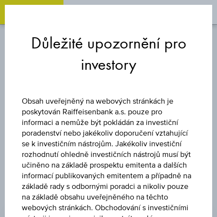
OPEN 
OP
Zum
Zu
Zur
Inhalt
den
Fußzeile
Důležité upozornění pro
springen
Quicklinks
springen
springen
investory
FOND
RAIFFEISEN
Obsah uveřejněný na webových stránkách je
poskytován Raiffeisenbank a.s. pouze pro
PROGRESIVNÍ
informaci a nemůže být pokládán za investiční
poradenství nebo jakékoliv doporučení vztahující
se k investičním nástrojům. Jakékoliv investiční
rozhodnutí ohledně investičních nástrojů musí být
učiněno na základě prospektu emitenta a dalších
informací publikovaných emitentem a případně na
základě rady s odbornými poradci a nikoliv pouze
na základě obsahu uveřejněného na těchto
ZMĚNA
webových stránkách. Obchodování s investičními
-0,00
(-0,25 %)