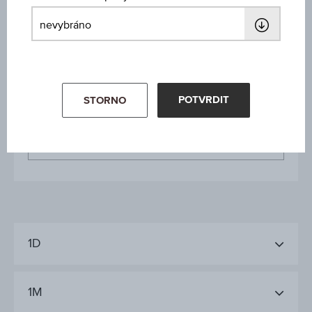
1,61 CZK
Výkon za rok
13,87 %
POTVRDIT
STORNO
Poslední aktualizace
05.08.2026
07:14:10.000
1D
1M