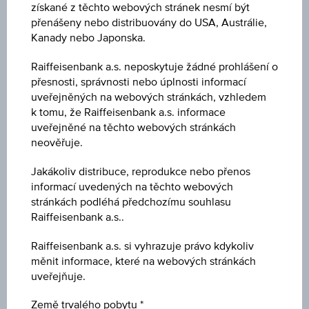
získané z těchto webových stránek nesmí být
přenášeny nebo distribuovány do USA, Austrálie,
Kanady nebo Japonska.
Klíčové údaje
Raiffeisenbank a.s. neposkytuje žádné prohlášení o
přesnosti, správnosti nebo úplnosti informací
Důležité hodnoty
uveřejněných na webových stránkách, vzhledem
k tomu, že Raiffeisenbank a.s. informace
uveřejněné na těchto webových stránkách
neověřuje.
1D
Jakákoliv distribuce, reprodukce nebo přenos
informací uvedených na těchto webových
stránkách podléhá předchozímu souhlasu
Raiffeisenbank a.s..
1M
Raiffeisenbank a.s. si vyhrazuje právo kdykoliv
měnit informace, které na webových stránkách
3M
uveřejňuje.
Země trvalého pobytu