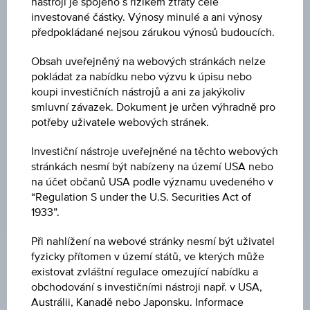
nástroji je spojeno s rizikem ztráty celé
investované částky. Výnosy minulé a ani výnosy
ZMĚNA
předpokládané nejsou zárukou výnosů budoucích.
-
-
Obsah uveřejněný na webových stránkách nelze
MAXIMUM
pokládat za nabídku nebo výzvu k úpisu nebo
koupi investičních nástrojů a ani za jakýkoliv
-
smluvní závazek. Dokument je určen výhradně pro
potřeby uživatele webových stránek.
MINIMUM
-
Investiční nástroje uveřejněné na těchto webových
stránkách nesmí být nabízeny na území USA nebo
POSLEDNÍ AKTUALIZACE
na účet občanů USA podle významu uvedeného v
-
“Regulation S under the U.S. Securities Act of
1933”.
Při nahlížení na webové stránky nesmí být uživatel
fyzicky přítomen v území států, ve kterých může
Tržní data
existovat zvláštní regulace omezující nabídku a
obchodování s investičními nástroji např. v USA,
Austrálii, Kanadě nebo Japonsku. Informace
No data found