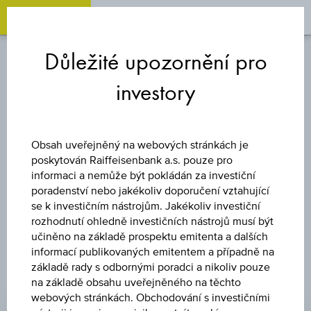
OPEN 
OP
Zum
Zu
Zur
Inhalt
den
Fußzeile
Důležité upozornění pro
springen
Quicklinks
springen
springen
investory
AKCIE
CHINA LIFE INS
Obsah uveřejněný na webových stránkách je
poskytován Raiffeisenbank a.s. pouze pro
CO
informaci a nemůže být pokládán za investiční
poradenství nebo jakékoliv doporučení vztahující
se k investičním nástrojům. Jakékoliv investiční
rozhodnutí ohledně investičních nástrojů musí být
učiněno na základě prospektu emitenta a dalších
informací publikovaných emitentem a případně na
základě rady s odbornými poradci a nikoliv pouze
na základě obsahu uveřejněného na těchto
CENA
webových stránkách. Obchodování s investičními
-