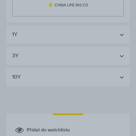
CHINA LIFE INS CO
1Y
3Y
10Y
Přidat do watchlistu