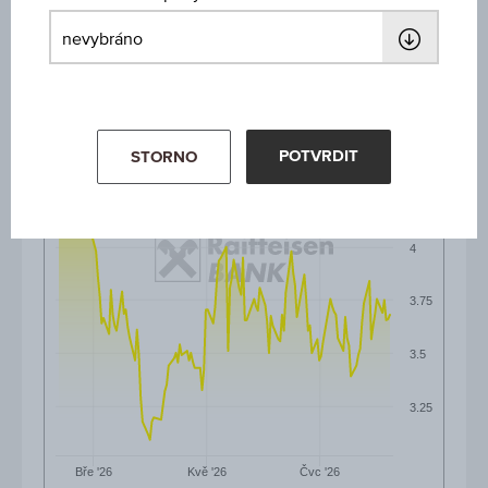
6M
4.5
POTVRDIT
STORNO
4.25
4
3.75
3.5
3.25
Čvc '26
Bře '26
Kvě '26