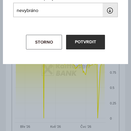
6M
POTVRDIT
STORNO
1.25
1
0.75
0.5
0.25
0
Čvc '26
Bře '26
Kvě '26