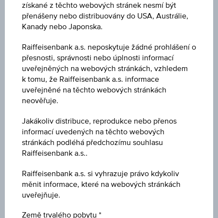
získané z těchto webových stránek nesmí být
přenášeny nebo distribuovány do USA, Austrálie,
Kanady nebo Japonska.
Klíčové údaje
Raiffeisenbank a.s. neposkytuje žádné prohlášení o
přesnosti, správnosti nebo úplnosti informací
Důležité hodnoty
uveřejněných na webových stránkách, vzhledem
k tomu, že Raiffeisenbank a.s. informace
uveřejněné na těchto webových stránkách
neověřuje.
1D
Jakákoliv distribuce, reprodukce nebo přenos
informací uvedených na těchto webových
stránkách podléhá předchozímu souhlasu
Raiffeisenbank a.s..
1M
Raiffeisenbank a.s. si vyhrazuje právo kdykoliv
měnit informace, které na webových stránkách
3M
uveřejňuje.
Země trvalého pobytu