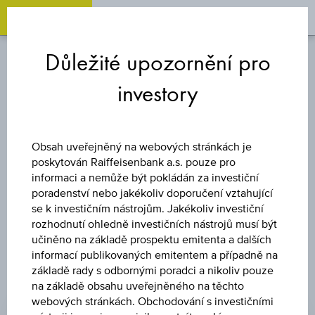
OPEN 
OP
Zum
Zu
Zur
Inhalt
den
Fußzeile
Důležité upozornění pro
springen
Quicklinks
springen
springen
investory
AKCIE
BOSS ENERGY
Obsah uveřejněný na webových stránkách je
poskytován Raiffeisenbank a.s. pouze pro
LTD.
informaci a nemůže být pokládán za investiční
poradenství nebo jakékoliv doporučení vztahující
se k investičním nástrojům. Jakékoliv investiční
rozhodnutí ohledně investičních nástrojů musí být
učiněno na základě prospektu emitenta a dalších
informací publikovaných emitentem a případně na
základě rady s odbornými poradci a nikoliv pouze
na základě obsahu uveřejněného na těchto
CENA
webových stránkách. Obchodování s investičními
-