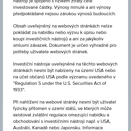
nástroji je spojeno s rizikem ztráty celé
investované částky. Výnosy minulé a ani výnosy
ZMĚNA
předpokládané nejsou zárukou výnosů budoucích.
-
-
Obsah uveřejněný na webových stránkách nelze
MAXIMUM
pokládat za nabídku nebo výzvu k úpisu nebo
koupi investičních nástrojů a ani za jakýkoliv
-
smluvní závazek. Dokument je určen výhradně pro
potřeby uživatele webových stránek.
MINIMUM
-
Investiční nástroje uveřejněné na těchto webových
stránkách nesmí být nabízeny na území USA nebo
POSLEDNÍ AKTUALIZACE
na účet občanů USA podle významu uvedeného v
-
“Regulation S under the U.S. Securities Act of
1933”.
Při nahlížení na webové stránky nesmí být uživatel
fyzicky přítomen v území států, ve kterých může
Tržní data
existovat zvláštní regulace omezující nabídku a
obchodování s investičními nástroji např. v USA,
Austrálii, Kanadě nebo Japonsku. Informace
No data found