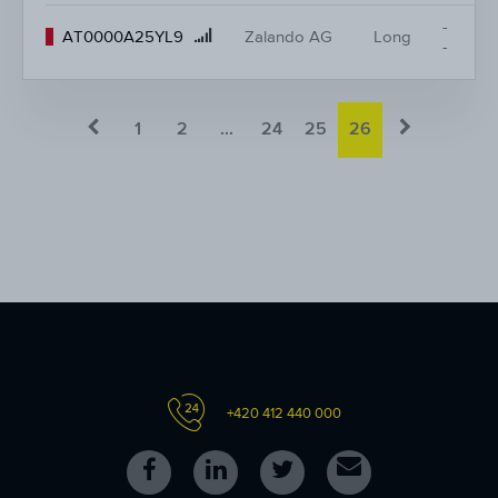
-
Product
AT0000A25YL9
Zalando AG
Long
-
name
1
2
...
24
25
26
+420 412 440 000
Follow
Follow
Follow
Kontakt