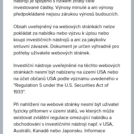
nástroji je spojeno s rizikem ztráty celé
investované částky. Výnosy minulé a ani výnosy
Páka bez knock-out bariéry
předpokládané nejsou zárukou výnosů budoucích.
Páka s knock-out bariérou
Obsah uveřejněný na webových stránkách nelze
pokládat za nabídku nebo výzvu k úpisu nebo
koupi investičních nástrojů a ani za jakýkoliv
Typ certifikátu
smluvní závazek. Dokument je určen výhradně pro
potřeby uživatele webových stránek.
Investiční nástroje uveřejněné na těchto webových
Druh podkladového aktiva
stránkách nesmí být nabízeny na území USA nebo
na účet občanů USA podle významu uvedeného v
“Regulation S under the U.S. Securities Act of
1933”.
Podkladové aktivum
Při nahlížení na webové stránky nesmí být uživatel
fyzicky přítomen v území států, ve kterých může
existovat zvláštní regulace omezující nabídku a
Tržní očekávání
obchodování s investičními nástroji např. v USA,
Austrálii, Kanadě nebo Japonsku. Informace