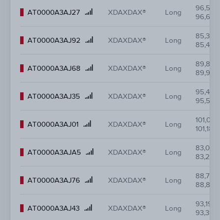
96,560
Product
AT0000A3AJ27
XDAXDAX®
Long
96,680
name
85,330
Product
AT0000A3AJ92
XDAXDAX®
Long
85,450
name
89,820
Product
AT0000A3AJ68
XDAXDAX®
Long
89,940
name
95,440
Product
AT0000A3AJ35
XDAXDAX®
Long
95,560
name
101,060
Product
AT0000A3AJ01
XDAXDAX®
Long
101,180
name
83,080
Product
AT0000A3AJA5
XDAXDAX®
Long
83,200
name
88,700
Product
AT0000A3AJ76
XDAXDAX®
Long
88,820
name
93,190
Product
AT0000A3AJ43
XDAXDAX®
Long
93,310
name