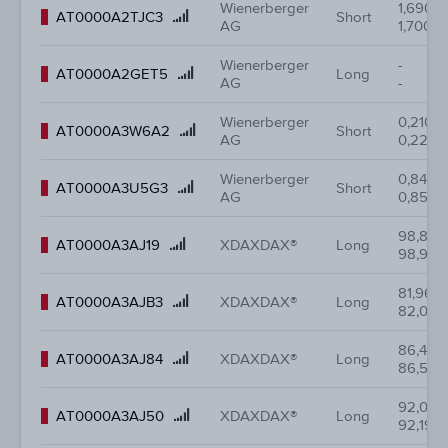
Wienerberger
1,690
Product
AT0000A2TJC3
Short
AG
1,700
name
Wienerberger
-
Product
AT0000A2GET5
Long
AG
-
name
Wienerberger
0,210
Product
AT0000A3W6A2
Short
AG
0,220
name
Wienerberger
0,840
Product
AT0000A3U5G3
Short
AG
0,850
name
98,810
Product
AT0000A3AJ19
XDAXDAX®
Long
98,930
name
81,960
Product
AT0000A3AJB3
XDAXDAX®
Long
82,080
name
86,450
Product
AT0000A3AJ84
XDAXDAX®
Long
86,570
name
92,070
Product
AT0000A3AJ50
XDAXDAX®
Long
92,190
name