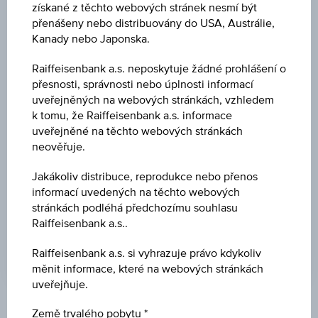
získané z těchto webových stránek nesmí být
přenášeny nebo distribuovány do USA, Austrálie,
Země/region
Kanady nebo Japonska.
Raiffeisenbank a.s. neposkytuje žádné prohlášení o
přesnosti, správnosti nebo úplnosti informací
Měna produktu
uveřejněných na webových stránkách, vzhledem
k tomu, že Raiffeisenbank a.s. informace
uveřejněné na těchto webových stránkách
neověřuje.
Jakákoliv distribuce, reprodukce nebo přenos
ZRUŠIT FILTR
informací uvedených na těchto webových
stránkách podléhá předchozímu souhlasu
Raiffeisenbank a.s..
HLEDAT
Raiffeisenbank a.s. si vyhrazuje právo kdykoliv
měnit informace, které na webových stránkách
uveřejňuje.
Zobrazujem 626 do 648 z 648 výsledků
Země trvalého pobytu