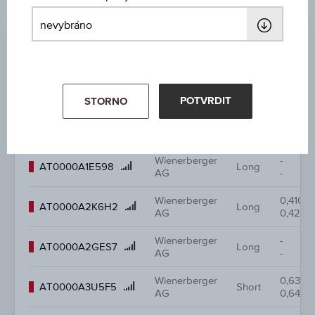
Podkladové
Long/
Nákup
ISIN
aktivum /
Short
Prodej
Název
Wienerberger
-
Product
AT0000A2GEU3
Long
AG
-
name
POTVRDIT
STORNO
Wienerberger
0,390
Product
AT0000A3W6B0
Short
AG
0,400
name
Wienerberger
-
Product
AT0000A1E598
Long
AG
-
name
Wienerberger
0,410
Product
AT0000A2K6H2
Long
AG
0,420
name
Wienerberger
-
Product
AT0000A2GES7
Long
AG
-
name
Wienerberger
0,630
Product
AT0000A3U5F5
Short
AG
0,640
name