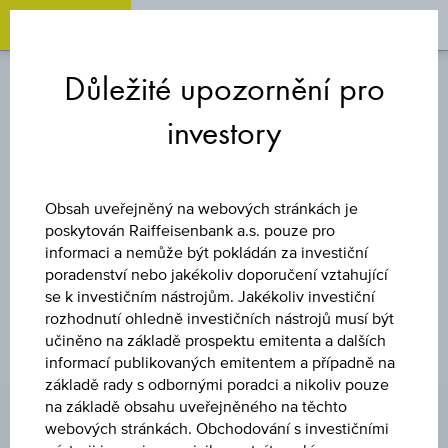
OPEN 
OP
Zum
Zu
Zur
Inhalt
den
Fußzeile
Důležité upozornění pro
springen
Quicklinks
springen
springen
investory
CERTIFIKÁTY S
KAPITÁLOVOU
Obsah uveřejněný na webových stránkách je
OCHRANOU - RAIFFEISEN
poskytován Raiffeisenbank a.s. pouze pro
informaci a nemůže být pokládán za investiční
GROUP EMISE
poradenství nebo jakékoliv doporučení vztahující
se k investičním nástrojům. Jakékoliv investiční
rozhodnutí ohledně investičních nástrojů musí být
učiněno na základě prospektu emitenta a dalších
informací publikovaných emitentem a případně na
Produkty se zárukou investovaného kapitálu
základě rady s odbornými poradci a nikoliv pouze
na základě obsahu uveřejněného na těchto
webových stránkách. Obchodování s investičními
Produkty bez záruky investovaného kapitálu