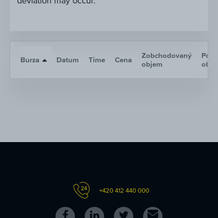
deviation may occur.
Zobchodovaný
Poče
Burza
Datum
Time
Cena
objem
obc
+420 412 440 000
Follow
Follow
Follow
Kontakt