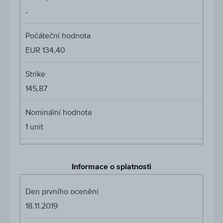
Cena
-
podkl.
aktiva
Počáteční hodnota
EUR 134,40
Strike
145,87
Nominální hodnota
1
unit
Informace o splatnosti
Den prvního ocenění
18.11.2019