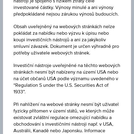
nástroji je spojeno s rizikem ztráty celé
investované částky. Výnosy minulé a ani výnosy
ZMĚNA
předpokládané nejsou zárukou výnosů budoucích.
-
-
Obsah uveřejněný na webových stránkách nelze
pokládat za nabídku nebo výzvu k úpisu nebo
NÁKUP
koupi investičních nástrojů a ani za jakýkoliv
-
smluvní závazek. Dokument je určen výhradně pro
potřeby uživatele webových stránek.
PRODEJ
-
Investiční nástroje uveřejněné na těchto webových
stránkách nesmí být nabízeny na území USA nebo
POSLEDNÍ AKTUALIZACE
na účet občanů USA podle významu uvedeného v
“Regulation S under the U.S. Securities Act of
-
1933”.
Při nahlížení na webové stránky nesmí být uživatel
CENA PODKL. AKTIVA
fyzicky přítomen v území států, ve kterých může
-
-
existovat zvláštní regulace omezující nabídku a
obchodování s investičními nástroji např. v USA,
BARIÉRA
Austrálii, Kanadě nebo Japonsku. Informace