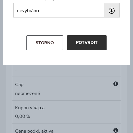
AT0000A2BJK4 / RC0WDK
Podkladové aktivum
-
Výše ochrany kapitálu
POTVRDIT
STORNO
-
Míra participace
-
Cap
Cap
neomezené
Kupón v % p.a.
0,00 %
Cena podkl. aktiva