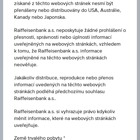
139,49
získané z těchto webových stránek nesmí být
přenášeny nebo distribuovány do USA, Austrálie,
BARIÉRA VZDÁL.
Kanady nebo Japonska.
-
Raiffeisenbank a.s. neposkytuje žádné prohlášení o
PÁKA
přesnosti, správnosti nebo úplnosti informací
uveřejněných na webových stránkách, vzhledem
-
k tomu, že Raiffeisenbank a.s. informace
uveřejněné na těchto webových stránkách
neověřuje.
Jakákoliv distribuce, reprodukce nebo přenos
Klíčové údaje
informací uvedených na těchto webových
stránkách podléhá předchozímu souhlasu
Raiffeisenbank a.s..
Název
Raiffeisenbank a.s. si vyhrazuje právo kdykoliv
Short Airbus Group SE
měnit informace, které na webových stránkách
uveřejňuje.
ISIN / WKN
Země trvalého pobytu