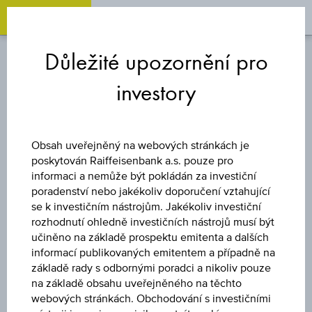
OPEN 
OP
Zum
Zu
Zur
Inhalt
den
Fußzeile
Důležité upozornění pro
springen
Quicklinks
springen
springen
investory
TURBO CERTIFIKÁT
SHORT AIRBUS
Obsah uveřejněný na webových stránkách je
poskytován Raiffeisenbank a.s. pouze pro
GROUP SE
informaci a nemůže být pokládán za investiční
poradenství nebo jakékoliv doporučení vztahující
se k investičním nástrojům. Jakékoliv investiční
rozhodnutí ohledně investičních nástrojů musí být
Uveřejněné produktové informace jsou určeny čistě pro
učiněno na základě prospektu emitenta a dalších
investory, kteří již mají produkt ve svém portfoliu. Tyto údaje
informací publikovaných emitentem a případně na
neslouží jako doporučení ani jako nabídka k nákupu těchto
základě rady s odbornými poradci a nikoliv pouze
cenných papírů.
na základě obsahu uveřejněného na těchto
webových stránkách. Obchodování s investičními