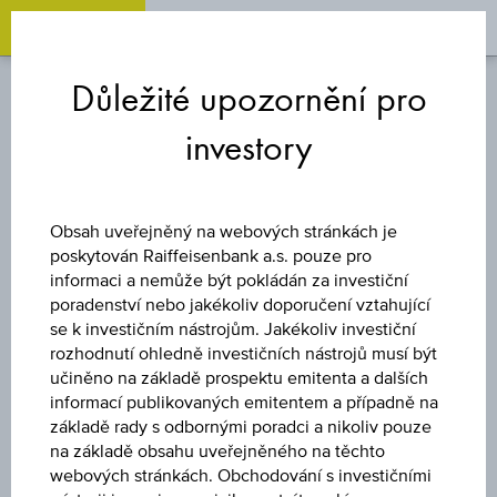
OPEN 
OP
Zum
Zu
Zur
Inhalt
den
Fußzeile
Důležité upozornění pro
springen
Quicklinks
springen
springen
investory
REVERZNĚ KONVERTIBILNÍ
DLUHOPIS
Obsah uveřejněný na webových stránkách je
poskytován Raiffeisenbank a.s. pouze pro
TELEKOM
informaci a nemůže být pokládán za investiční
poradenství nebo jakékoliv doporučení vztahující
AUSTRIA AG
se k investičním nástrojům. Jakékoliv investiční
rozhodnutí ohledně investičních nástrojů musí být
učiněno na základě prospektu emitenta a dalších
informací publikovaných emitentem a případně na
Uveřejněné produktové informace jsou určeny čistě pro
základě rady s odbornými poradci a nikoliv pouze
investory, kteří již mají produkt ve svém portfoliu. Tyto údaje
na základě obsahu uveřejněného na těchto
neslouží jako doporučení ani jako nabídka k nákupu těchto
webových stránkách. Obchodování s investičními
cenných papírů.