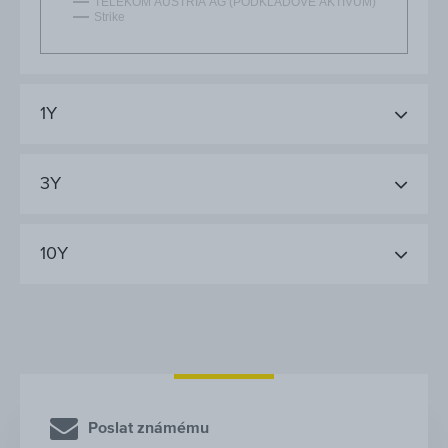
TELEKOM AUSTRIA AG (PODKLADOVÉ AKTIVUM)
Strike
1Y
3Y
10Y
Poslat známému