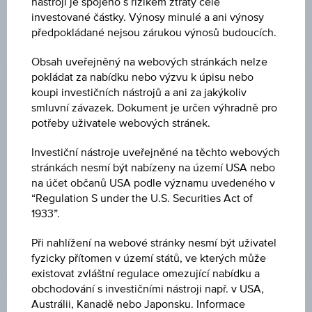
nástroji je spojeno s rizikem ztráty celé
investované částky. Výnosy minulé a ani výnosy
předpokládané nejsou zárukou výnosů budoucích.
EMISNÍ CENA
Obsah uveřejněný na webových stránkách nelze
pokládat za nabídku nebo výzvu k úpisu nebo
100,00 %
koupi investičních nástrojů a ani za jakýkoliv
CENA PŘI SPLATNOSTI
smluvní závazek. Dokument je určen výhradně pro
potřeby uživatele webových stránek.
-
Investiční nástroje uveřejněné na těchto webových
DATUM EMISE
stránkách nesmí být nabízeny na území USA nebo
17.04.2024
na účet občanů USA podle významu uvedeného v
“Regulation S under the U.S. Securities Act of
DEN SPLATNOSTI
1933”.
24.09.2025
Při nahlížení na webové stránky nesmí být uživatel
fyzicky přítomen v území států, ve kterých může
existovat zvláštní regulace omezující nabídku a
obchodování s investičními nástroji např. v USA,
Austrálii, Kanadě nebo Japonsku. Informace