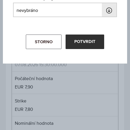
Cap
Cap
neomezené
Kupón v % p.a.
11,47 %
POTVRDIT
STORNO
Cena podkl. aktiva
Cena
EUR 10,07
(-2,04 %)
podkl.
07.08.2026 15:30:00.000
aktiva
Počáteční hodnota
EUR 7,90
Strike
EUR 7,80
Nominální hodnota