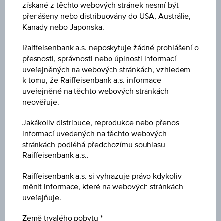
Klíčové údaje
získané z těchto webových stránek nesmí být
přenášeny nebo distribuovány do USA, Austrálie,
Kanady nebo Japonska.
Název
Raiffeisenbank a.s. neposkytuje žádné prohlášení o
Telekom Austria AG
přesnosti, správnosti nebo úplnosti informací
uveřejněných na webových stránkách, vzhledem
ISIN / WKN
k tomu, že Raiffeisenbank a.s. informace
AT0000A3CL54 / RC1ECJ
uveřejněné na těchto webových stránkách
neověřuje.
Podkladové aktivum
Jakákoliv distribuce, reprodukce nebo přenos
Telekom Austria AG
informací uvedených na těchto webových
stránkách podléhá předchozímu souhlasu
Výše ochrany kapitálu
Raiffeisenbank a.s..
-
Raiffeisenbank a.s. si vyhrazuje právo kdykoliv
měnit informace, které na webových stránkách
Míra participace
uveřejňuje.
-
Země trvalého pobytu